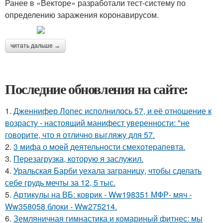
Ранее в «Векторе» разработали тест-систему по
определению заражения коронавирусом.
читать дальше →
Последние обновления на сайте:
1.
Дженнифер Лопес исполнилось 57, и её отношение к
возрасту - настоящий манифест уверенности: "не
говорите, что я отлично выгляжу для 57.
2.
3 мифа о моей деятельности смехотерапевта.
3.
Перезагрузка, которую я заслужил.
4.
Уральская Барби уехала заграницу, чтобы сделать
себе грудь мечты за 12, 5 тыс.
5.
Артикулы на ВБ: коврик - Ww198351 МФР- мяч -
Ww358058 блоки - Ww275214.
6.
Земляничная гимнастика и комариный фитнес: мы