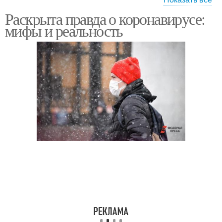
Раскрыта правда о коронавирусе:
Последствия из-за
Лечение от
мифы и реальность
коронавируса
коронавируса
Коронавирус на
различных
поверхностях