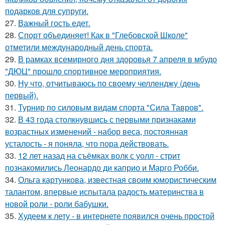
подарков для супруги.
27.
Важный гость едет.
28.
Спорт объединяет! Как в "Глебовской Школе"
отметили международный день спорта.
29.
В рамках всемирного дня здоровья 7 апреля в мбудо
"ДЮЦ" прошло спортивное мероприятия.
30.
Ну что, отчитываюсь по своему челленджу (день
первый).
31.
Турнир по силовым видам спорта "Сила Тавров".
32.
В 43 года столкнувшись с первыми признаками
возрастных изменений - набор веса, постоянная
усталость - я поняла, что пора действовать.
33.
12 лет назад на съёмках волк с уолл - стрит
познакомились Леонардо ди каприо и Марго Робби.
34.
Ольга картункова, известная своим юмористическим
талантом, впервые испытала радость материнства в
новой роли - роли бабушки.
35.
Худеем к лету - в интернете появился очень простой