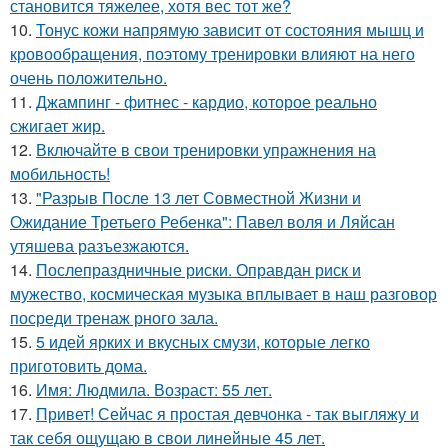
становится тяжелее, хотя вес тот же?
10.
Тонус кожи напрямую зависит от состояния мышц и
кровообращения, поэтому тренировки влияют на него
очень положительно.
11.
Джампинг - фитнес - кардио, которое реально
сжигает жир.
12.
Включайте в свои тренировки упражнения на
мобильность!
13.
"Разрыв После 13 лет Совместной Жизни и
Ожидание Третьего Ребенка": Павел воля и Ляйсан
утяшева разъезжаются.
14.
Послепраздничные риски. Оправдан риск и
мужество, космическая музыка вплывает в наш разговор
посреди тренаж рного зала.
15.
5 идей ярких и вкусных смузи, которые легко
приготовить дома.
16.
Имя: Людмила. Возраст: 55 лет.
17.
Привет! Сейчас я простая девчонка - так выгляжу и
так себя ощущаю в свои линейные 45 лет.