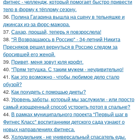
фитнес - челлендж, который помогает быстро привести
тело в форму к тёплому сезону.
36.
Полина Гагарина вышла на сцену в тельняшке и
джинсах из-за форс-мажора.
37.
Сахар, прощай, теперь я повзрослела!
38.
"Я Возвращаюсь в Россию" - 34-летний Никита
Пресняков решил вернуться в Россию следом за
бросившей его женой.
39.
Привет, меня зовут юля крофт.
40.
"Прям тетушка. С таким мужем - неудивительно!
41.
Как это возможно - чтобы любимое дело стало
обузой?
42.
Как похудеть с помощью диеты?
43.
Уровень заботы, который мы заслужили - или просто
самый изощренный способ устроить потоп в спальне?
44.
В рамках муниципального проекта "Первый шаг в
Фитнес Класс" воспитанники детского сада узнают о
новых направлениях фитнеса.
45.
Холодильник - не универсальный спасатель еды.