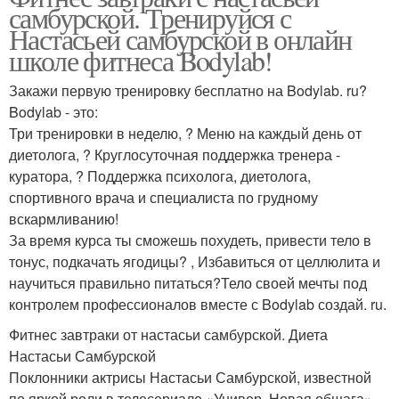
самбурской. Тренируйся с
Настасьей самбурской в онлайн
школе фитнеса Bodylab!
Закажи первую тренировку бесплатно на Bodylab. ru?
Bodylab - это:
Три тренировки в неделю, ? Меню на каждый день от
диетолога, ? Круглосуточная поддержка тренера -
куратора, ? Поддержка психолога, диетолога,
спортивного врача и специалиста по грудному
вскармливанию!
За время курса ты сможешь похудеть, привести тело в
тонус, подкачать ягодицы? , Избавиться от целлюлита и
научиться правильно питаться?Тело своей мечты под
контролем профессионалов вместе с Bodylab создай. ru.
Фитнес завтраки от настасьи самбурской. Диета
Настасьи Самбурской
Поклонники актрисы Настасьи Самбурской, известной
по яркой роли в телесериале «Универ. Новая общага»,