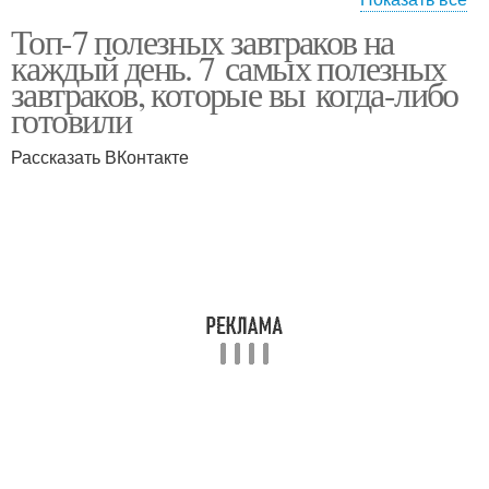
Топ-7 полезных завтраков на
Питания для мужчин
Завтраки с настасьей
каждый день. 7 самых полезных
завтраков, которые вы когда-либо
готовили
Рассказать ВКонтакте
Завтраки от настасьи
Завтраки для здоровья
Завтраки для
Завтраки от нестле
похудения