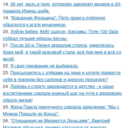
18.
39 лет, мать и тело, которому завидуют модели в 20:
правила Ирины шейк.
19.
"Коварная Женщина": Петр дранга публично
обратился к агате муцениеце.
20.
Хейли бибер, Кейт хадсон, бэкхэмы: Time 100 Gala
собрал лучшие образы весны.
21.
После 20-и. Перед зеркалом стояла, удивлялась;
боже мой, я такой красивой стала, всё при мне и всё со
мной.
22.
Я свое призвание не выбирала.
23.
Просыпаетесь с отёками на лице и хотите привести
себя в порядок без салонов и дорогих процедур?
24.
Любовь к спорту зарождается в детстве - и наши
воспитанники сделали важный шаг на пути к здоровому
образу жизни!
25.
Жена Павла прилучного сделала заявление: "Мы с
Мужем Прошли до Конца".
26.
"Отношения не Меряются Деньгами": Дмитрий
Маликов объяснил, почему отказался от дорогих