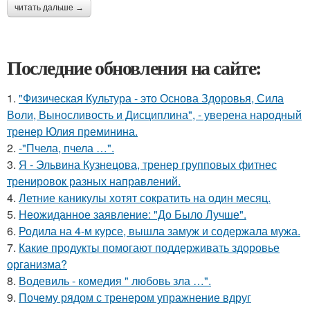
читать дальше →
Последние обновления на сайте:
1.
"Физическая Культура - это Основа Здоровья, Сила
Воли, Выносливость и Дисциплина", - уверена народный
тренер Юлия преминина.
2.
-"Пчела, пчела …".
3.
Я - Эльвина Кузнецова, тренер групповых фитнес
тренировок разных направлений.
4.
Летние каникулы хотят сократить на один месяц.
5.
Неожиданное заявление: "До Было Лучше".
6.
Родила на 4-м курсе, вышла замуж и содержала мужа.
7.
Какие продукты помогают поддерживать здоровье
организма?
8.
Водевиль - комедия " любовь зла …".
9.
Почему рядом с тренером упражнение вдруг