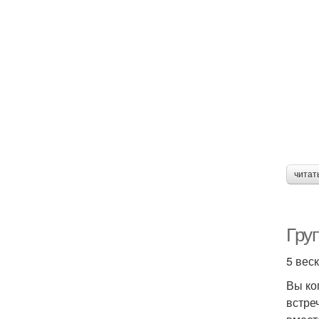
читат
Груп
5 вес
Вы ко
встре