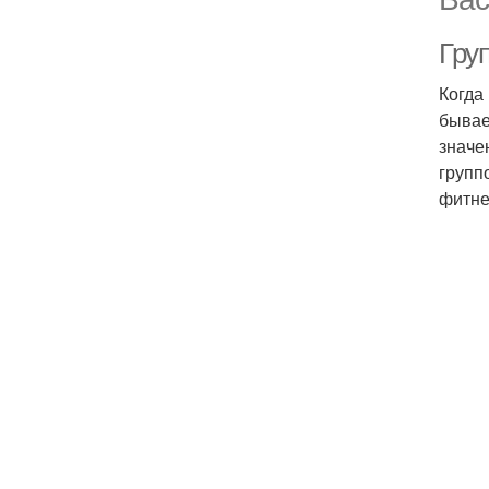
Гру
Когда
бывае
значе
групп
фитне