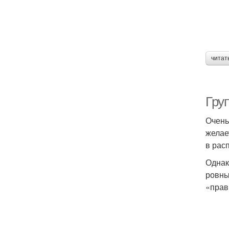
читат
Гру
Очень
желае
в рас
Однак
ровны
«прав