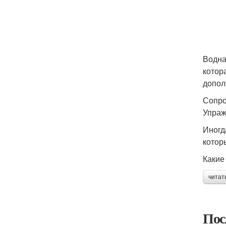
Водна
котор
допол
Сопро
Упраж
Иногд
котор
Какие
читат
Пос