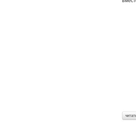
вмест
читат