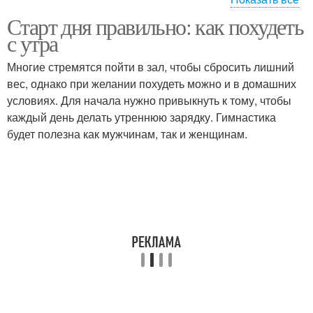
Старт дня правильно: как похудеть
Ходьба для похудения
Танцы для похудения
с утра
Многие стремятся пойти в зал, чтобы сбросить лишний
вес, однако при желании похудеть можно и в домашних
условиях. Для начала нужно привыкнуть к тому, чтобы
Бег для тела
Бег на мышцы
каждый день делать утреннюю зарядку. Гимнастика
будет полезна как мужчинам, так и женщинам.
Бег для женской
Вещества при беге
фигуры
Похудение с помощью
Пленка для похудения