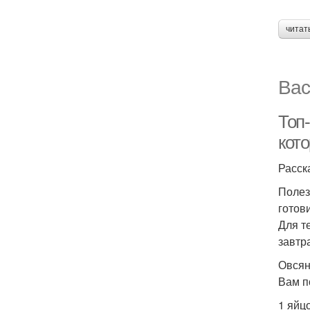
читат
Вас
Топ-
кот
Расск
Полез
готови
Для т
завтр
Овсян
Вам п
1 яйцо