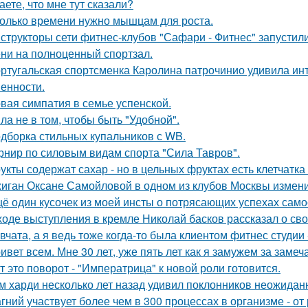
аете, что мне тут сказали?
олько времени нужно мышцам для роста.
структоры сети фитнес-клубов "Сафари - Фитнес" запустили 
ни на полноценный спортзал.
ртугальская спортсменка Каролина патрочинио удивила инт
енности.
вая симпатия в семье успенской.
ла не в том, чтобы быть "Удобной".
дборка стильных купальников с WB.
рнир по силовым видам спорта "Сила Тавров".
укты содержат сахар - но в цельных фруктах есть клетчатка
иган Оксане Самойловой в одном из клубов Москвы измени
ё один кусочек из моей инсты о потрясающих успехах само
ходе выступления в кремле Николай басков рассказал о сво
вчата, а я ведь тоже когда-то была клиентом фитнес студии -
ивет всем. Мне 30 лет, уже пять лет как я замужем за заме
т это поворот - "Императрица" к новой роли готовится.
м харди несколько лет назад удивил поклонников неожидан
гний участвует более чем в 300 процессах в организме - от