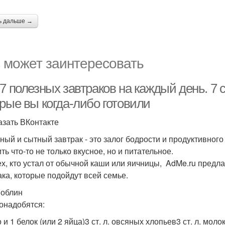
ь дальше →
 может заинтересовать
7 полезных завтраков на каждый день. 7 
орые вы когда-либо готовили
азать ВКонтакте
ный и сытный завтрак - это залог бодрости и продуктивного
ть что-то не только вкусное, но и питательное.
ех, кто устал от обычной каши или яичницы, AdMe.ru предл
ака, которые подойдут всей семье.
облин
онадобятся:
 и 1 белок (или 2 яйца)3 ст. л. овсяных хлопьев3 ст. л. мол