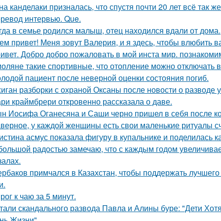
на канделаки призналась, что спустя почти 20 лет всё так ж
ревод интервью. Que.
гда в семье родился малыш, отец находился вдали от дома.
ем привет! Меня зовут Валерия, и я здесь, чтобы влюбить в
ивет. Добро добро пожаловать в мой инста мир. познакоми
оляне такие спортивные, что отопление можно отключать в
лодой пациент после неверной оценки состояния погиб.
иган разборки с охраной Оксаны после новости о разводе у
ри краймбрери откровенно рассказала о даве.
н Иосифа Оганесяна и Саши черно пришел в себя после к
верное, у каждой женщины есть свои маленькие ритуалы сч
истина асмус показала фигуру в купальнике и поделилась к
большой радостью замечаю, что с каждым годом увеличива
залах.
рбаков примчался в Казахстан, чтобы поддержать лучшего 
и.
рог к чаю за 5 минут.
тали скандального развода Павла и Алины буре: "Дети Хот
нь Жизни".