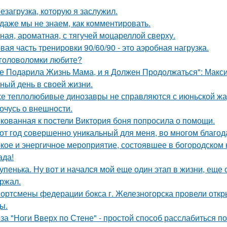
езагрузка, которую я заслужил.
 даже мы не знаем, как комментировать.
ная, ароматная, с тягучей моцареллой сверху.
вая часть тренировки 90/60/90 - это аэробная нагрузка.
головоломки любите?
е Подарила Жизнь Мама, и я Должен Продолжаться": Макс
ный день в своей жизни.
е теплолюбивые динозавры не справляются с июньской жа
очусь о внешности.
кованная к постели Виктория боня попросила о помощи.
от год совершенно уникальный для меня, во многом благод
кое и энергичное мероприятие, состоявшее в богородском кл
ада!
упенька. Ну вот и начался мой еще один этап в жизни, еще 
ржал.
ортсмены федерации бокса г. Железногорска провели откр
ы.
за "Ноги Вверх по Стене" - простой способ расслабиться по