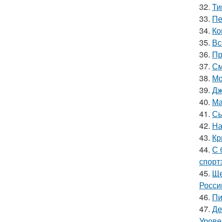
32.
Ти
33.
Пе
34.
Ко
35.
Вс
36.
Пр
37.
См
38.
Мо
39.
Дж
40.
Ма
41.
Сы
42.
На
43.
Кр
44.
С 
спорт
45.
Ще
Росси
46.
Пи
47.
Де
Урове