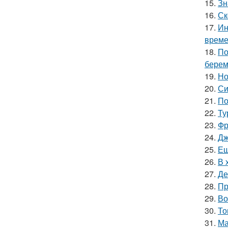
15.
Зн
16.
Ск
17.
Ин
време
18.
По
берем
19.
Но
20.
Си
21.
По
22.
Ту
23.
Фр
24.
Дж
25.
Ещ
26.
В 
27.
Де
28.
Пр
29.
Во
30.
То
31.
Ма