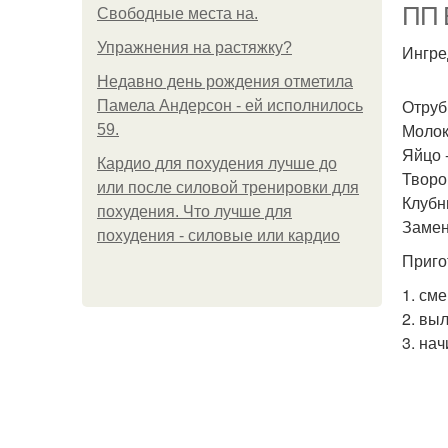
ПП 
Свободные места на.
Упражнения на растяжку?
Ингре
Недавно день рождения отметила
Отруб
Памела Андерсон - ей исполнилось
Молоко
59.
Яйцо -
Кардио для похудения лучше до
Творог
или после силовой тренировки для
Клубни
похудения. Что лучше для
Замени
похудения - силовые или кардио
Приго
1. см
2. вы
3. на