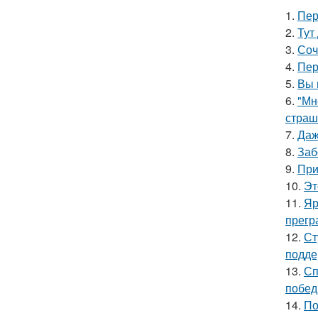
1.
Пер
2.
Тут
3.
Соч
4.
Пер
5.
Вы 
6.
"Мн
страш
7.
Даж
8.
Заб
9.
При
10.
Эт
11.
Яр
прегр
12.
Ст
подде
13.
Сп
побед
14.
По