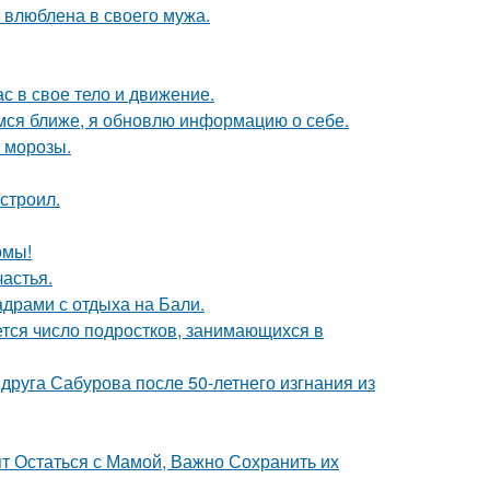
е влюблена в своего мужа.
ас в свое тело и движение.
мся ближе, я обновлю информацию о себе.
 морозы.
строил.
омы!
астья.
адрами с отдыха на Бали.
ется число подростков, занимающихся в
друга Сабурова после 50-летнего изгнания из
ят Остаться с Мамой, Важно Сохранить их