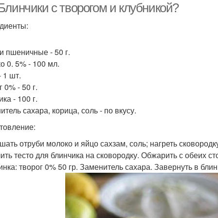
Блинчики с творогом и клубникой?
диенты:
и пшеничные - 50 г.
 0. 5% - 100 мл.
 1 шт.
 0% - 50 г.
ка - 100 г.
тель сахара, корица, соль - по вкусу.
товление:
ешать отруби молоко и яйцо сахзам, соль; нагреть сковород
лить тесто для блинчика на сковородку. Обжарить с обеих ст
чинка: творог 0% 50 гр. Заменитель сахара. Завернуть в бли