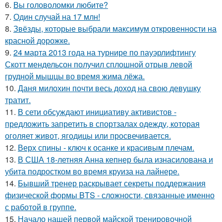
6.
Вы головоломки любите?
7.
Один случай на 17 млн!
8.
Звёзды, которые выбрали максимум откровенности на
красной дорожке.
9.
24 марта 2013 года на турнире по пауэрлифтингу
Скотт мендельсон получил сплошной отрыв левой
грудной мышцы во время жима лёжа.
10.
Даня милохин почти весь доход на свою девушку
тратит.
11.
В сети обсуждают инициативу активистов -
предложить запретить в спортзалах одежду, которая
оголяет живот, ягодицы или просвечивается.
12.
Верх спины - ключ к осанке и красивым плечам.
13.
В США 18-летняя Анна кепнер была изнасилована и
убита подростком во время круиза на лайнере.
14.
Бывший тренер раскрывает секреты поддержания
физической формы BTS - сложности, связанные именно
с работой в группе.
15.
Начало нашей первой майской тренировочной