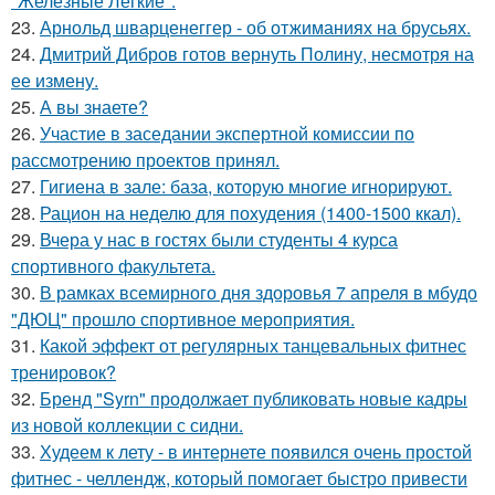
"Железные Лёгкие".
23.
Арнольд шварценеггер - об отжиманиях на брусьях.
24.
Дмитрий Дибров готов вернуть Полину, несмотря на
ее измену.
25.
А вы знаете?
26.
Участие в заседании экспертной комиссии по
рассмотрению проектов принял.
27.
Гигиена в зале: база, которую многие игнорируют.
28.
Рацион на неделю для похудения (1400-1500 ккал).
29.
Вчера у нас в гостях были студенты 4 курса
спортивного факультета.
30.
В рамках всемирного дня здоровья 7 апреля в мбудо
"ДЮЦ" прошло спортивное мероприятия.
31.
Какой эффект от регулярных танцевальных фитнес
тренировок?
32.
Бренд "Syrn" продолжает публиковать новые кадры
из новой коллекции с сидни.
33.
Худеем к лету - в интернете появился очень простой
фитнес - челлендж, который помогает быстро привести