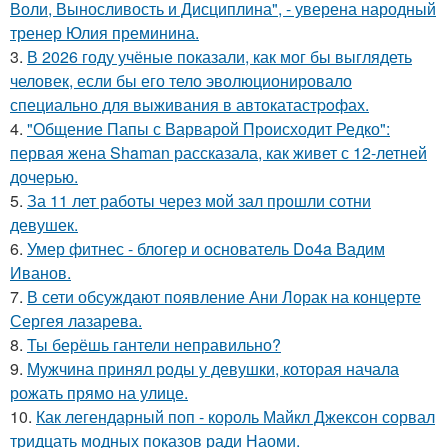
Воли, Выносливость и Дисциплина", - уверена народный
тренер Юлия преминина.
3.
В 2026 году учёные показали, как мог бы выглядеть
человек, если бы его тело эволюционировало
специально для выживания в автокатастpoфах.
4.
"Общение Папы с Варварой Происходит Редко":
первая жена Shaman рассказала, как живет с 12-летней
дочерью.
5.
За 11 лет работы через мой зал прошли сотни
девушек.
6.
Умер фитнес - блогер и основатель Do4a Вадим
Иванов.
7.
В сети обсуждают появление Ани Лорак на концерте
Сергея лазарева.
8.
Ты берёшь гантели неправильно?
9.
Мужчина принял роды у девушки, которая начала
рожать прямо на улице.
10.
Как легендарный поп - король Майкл Джексон сорвал
тридцать модных показов ради Наоми.