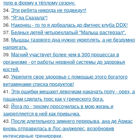
тело в форму к тёплому сезону.
34.
Эти ребята никогда не подведут!
35.
"Я"да Сказала"!
36.
Наконец - то то я добралась до фитнес клуба DDX!
37.
Бедных детей четырехлапый "Малыш растерзал".
38.
Мышцы тазового дна нужно укреплять, а не бездумно
напрягать.
39.
Магний участвует более чем в 300 процессах в
организме - от работы нервной системы до здоровья
костей.
40.
Укрепите свое здоровье с помощью этого богатого
витаминами списка продуктов!
41.
Эти ошибки мешают девочкам накачать попу - орех, а
пацанам сделать торс как у греческого бога.
42.
Йога по - тихому просочилась в мою жизнь и
закрепляется в ней как привычка.
43.
После длительного зимнего перерыва, ана де Армас
вновь отправилась в Лос-анджелес, возобновив
интенсивные тренировки.