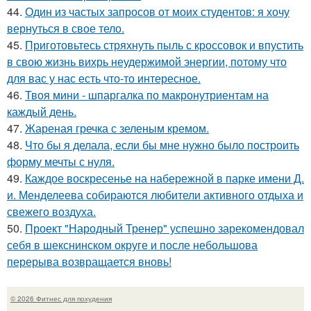
44.
Один из частых запросов от моих студентов: я хочу
вернуться в свое тело.
45.
Приготовьтесь стряхнуть пыль с кроссовок и впустить
в свою жизнь вихрь неудержимой энергии, потому что
для вас у нас есть что-то интересное.
46.
Твоя мини - шпаргалка по макронутриентам на
каждый день.
47.
Жареная гречка с зеленым кремом.
48.
Что бы я делала, если бы мне нужно было построить
форму мечты с нуля.
49.
Каждое воскресенье на набережной в парке имени Д.
и. Менделеева собираются любители активного отдыха и
свежего воздуха.
50.
Проект "Народный Тренер" успешно зарекомендовал
себя в шекснинском округе и после небольшова
перерыва возвращается вновь!
© 2026 Фитнес для похудения