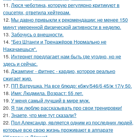
11.
Люся чеботина, которую регулярно критикуют в
соцсетях, ответила хейтерам.
12.
Мы давно привыкли к рекомендации: не менее 150
минут умеренной физической активности в неделю.
13.
Забочусь о внешности.
14.
"Без Штанги и Тренажёров Нормально не
Накачаешься".
15.
Интернет предлагает нам быть где угодно, но не
здесь и сейчас.
16.
Джампинг - фитнес - кардио, которое реально
сжигает жир.
17.
ПП Ватрушка. На все блюдо: кбжу/546/б 45/ж 17/у 50.
18.
Имя: Людмила. Возраст: 55 лет.
19.
У меня самый лучший в мире муж.
20.
Я так люблю рассказывать про свои тренировки!
21.
Знаете, что мне тут сказали?
22.
Пол Александр, является одним из последних людей,
которые всю свою жизнь проживают в аппарате