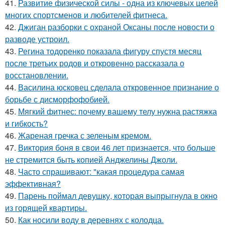
41.
Развитие физической силы - одна из ключевых целей
многих спортсменов и любителей фитнеса.
42.
Джиган разборки с охраной Оксаны после новости о
разводе устроил.
43.
Регина тодоренко показала фигуру спустя месяц
после третьих родов и откровенно рассказала о
восстановлении.
44.
Василина юсковец сделала откровенное признание о
борьбе с дисморфофобией.
45.
Мягкий фитнес: почему вашему телу нужна растяжка
и гибкость?
46.
Жареная гречка с зеленым кремом.
47.
Виктория боня в свои 46 лет признается, что больше
не стремится быть копией Анджелины Джоли.
48.
Часто спрашивают: "какая процедура самая
эффективная?
49.
Парень поймал девушку, которая выпрыгнула в окно
из горящей квартиры.
50.
Как носили воду в деревнях с колодца.