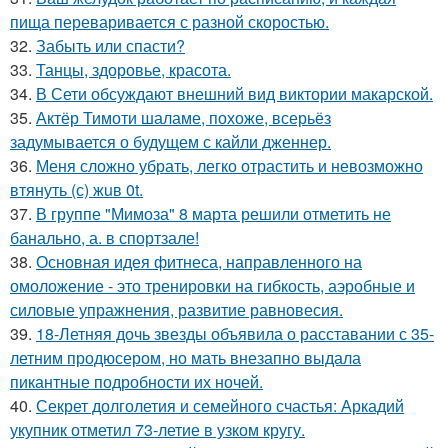
пища переваривается с разной скоростью.
32.
Забыть или спасти?
33.
Танцы, здоровье, красота.
34.
В Сети обсуждают внешний вид виктории макарской.
35.
Актёр Тимоти шаламе, похоже, всерьёз
задумывается о будущем с кайли дженнер.
36.
Меня сложно убрать, легко отрастить и невозможно
втянуть (с) жuв 0t.
37.
В группе "Мимоза" 8 марта решили отметить не
банально, а. в спортзале!
38.
Основная идея фитнеса, направленного на
омоложение - это тренировки на гибкость, аэробные и
силовые упражнения, развитие равновесия.
39.
18-Летняя дочь звезды объявила о расставании с 35-
летним продюсером, но мать внезапно выдала
пикантные подробности их ночей.
40.
Секрет долголетия и семейного счастья: Аркадий
укупник отметил 73-летие в узком кругу.