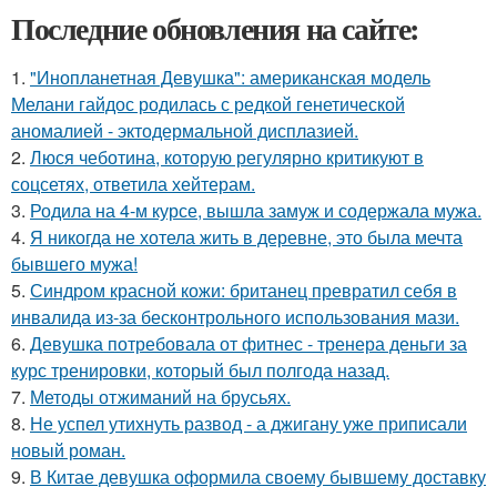
Последние обновления на сайте:
1.
"Инопланетная Девушка": американская модель
Мелани гайдос родилась с редкой генетической
аномалией - эктодермальной дисплазией.
2.
Люся чеботина, которую регулярно критикуют в
соцсетях, ответила хейтерам.
3.
Родила на 4-м курсе, вышла замуж и содержала мужа.
4.
Я никогда не хотела жить в деревне, это была мечта
бывшего мужа!
5.
Синдром красной кожи: британец превратил себя в
инвалида из-за бесконтрольного использования мази.
6.
Девушка потребовала от фитнес - тренера деньги за
курс тренировки, который был полгода назад.
7.
Методы отжиманий на брусьях.
8.
Не успел утихнуть развод - а джигану уже приписали
новый роман.
9.
В Китае девушка оформила своему бывшему доставку