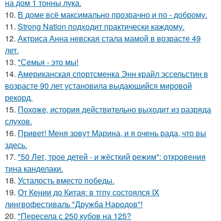
на дом 1 тонны лука.
10.
В доме всё максимально прозрачно и по - доброму.
11.
Strong Nation подходит практически каждому.
12.
Актриса Анна невская стала мамой в возрасте 49
лет.
13.
"Семья - это мы!
14.
Американская спортсменка Энн крайл эссельстин в
возрасте 90 лет установила выдающийся мировой
рекорд.
15.
Похоже, история действительно выходит из разряда
слухов.
16.
Привет! Меня зовут Марина, и я очень рада, что вы
здесь.
17.
"50 Лет, трое детей - и жёсткий режим": откровения
тина канделаки.
18.
Усталость вместо победы.
19.
От Кении до Китая: в тгпу состоялся IX
лингвофестиваль "Дружба Народов"!
20.
"Пересела с 250 кубов на 125?