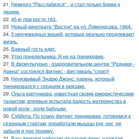
21.
Немного "Расслабился" - и стал только ближе к
людям.
22.
45 кг при росте 163.
23.
Новый кинотеатр "Восток" на ул. Ломоносова. 1964.
24.
5 неочевидных вещей, которые реально продлевают
жизнь.
25.
Важный гость едет.
26.
Утро понедельника. Я не на тренировке.
27.
В физкультурно - оздоровительном центре "Родники -
Арена" состоялся фитнес - фестиваль "спорт!
28.
Неуязвимый Эндрю Джонс: парень, который
тренировался с сердцем в рюкзаке.
29.
Ольга картункова, известная своим юмористическим
талантом, впервые испытала радость материнства в
новой роли - роли бабушки.
30.
Суббота. По плану фитнес тренировка, готовимся к
сезонным стартам, поработали мышцы рук, ног, не
забыли и про технику.
31.
Ваш желудок работает по расписанию, и каждая