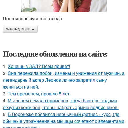
Постоянное чувство голода
читать дальше →
Последние обновления на сайте:
1.
Хочешь в ЗАЛ? Всем привет!
2.
Она пережила побои, измены и унижения от мужчин, а
легендарный актер Леонов лично запретил сыну
жениться на ней.
3.
Тем временем, прошло 5 лет.
4.
Мы знаем немало примеров, когда блогеры годами
лезут из кожи вон, чтобы набрать армию подписчиков.
5.
В Воронеже появился необычный фитнес - курс, где
обычные упражнения на мышцы сочетают с элементами
поз из камасутры.