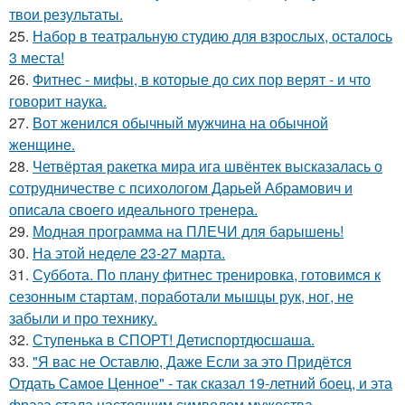
твои результаты.
25.
Набор в театральную студию для взрослых, осталось
3 места!
26.
Фитнес - мифы, в которые до сих пор верят - и что
говорит наука.
27.
Вот женился обычный мужчина на обычной
женщине.
28.
Четвёртая ракетка мира ига швёнтек высказалась о
сотрудничестве с психологом Дарьей Абрамович и
описала своего идеального тренера.
29.
Модная программа на ПЛЕЧИ для барышень!
30.
На этой неделе 23-27 марта.
31.
Суббота. По плану фитнес тренировка, готовимся к
сезонным стартам, поработали мышцы рук, ног, не
забыли и про технику.
32.
Ступенька в СПОРТ! Детиспортдюсшаша.
33.
"Я вас не Оставлю, Даже Если за это Придётся
Отдать Самое Ценное" - так сказал 19-летний боец, и эта
фраза стала настоящим символом мужества.