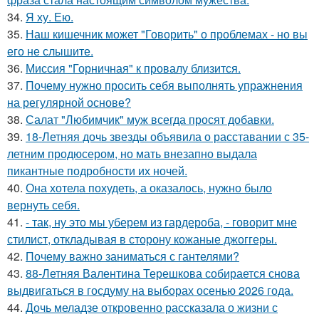
34.
Я ху. Ею.
35.
Наш кишечник может "Говорить" о проблемах - но вы
его не слышите.
36.
Миссия "Горничная" к провалу близится.
37.
Почему нужно просить себя выполнять упражнения
на регулярной основе?
38.
Салат "Любимчик" муж всегда просят добавки.
39.
18-Летняя дочь звезды объявила о расставании с 35-
летним продюсером, но мать внезапно выдала
пикантные подробности их ночей.
40.
Она хотела похудеть, а оказалось, нужно было
вернуть себя.
41.
- так, ну это мы уберем из гардероба, - говорит мне
стилист, откладывая в сторону кожаные джоггеры.
42.
Почему важно заниматься с гантелями?
43.
88-Летняя Валентина Терешкова собирается снова
выдвигаться в госдуму на выборах осенью 2026 года.
44.
Дочь меладзе откровенно рассказала о жизни с