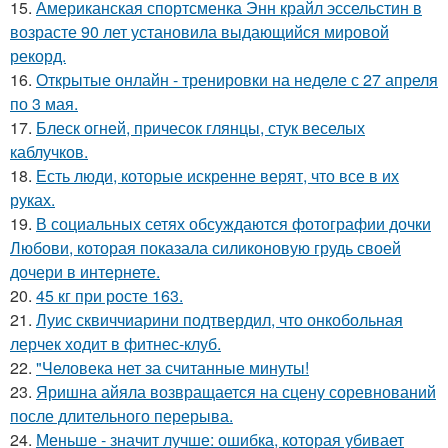
15.
Американская спортсменка Энн крайл эссельстин в
возрасте 90 лет установила выдающийся мировой
рекорд.
16.
Открытые онлайн - тренировки на неделе с 27 апреля
по 3 мая.
17.
Блеск огней, причесок глянцы, стук веселых
каблучков.
18.
Есть люди, которые искренне верят, что все в их
руках.
19.
В социальных сетях обсуждаются фотографии дочки
Любови, которая показала силиконовую грудь своей
дочери в интернете.
20.
45 кг при росте 163.
21.
Луис сквиччиарини подтвердил, что онкобольная
лерчек ходит в фитнес-клуб.
22.
"Человека нет за считанные минуты!
23.
Яришна айяла возвращается на сцену соревнований
после длительного перерыва.
24.
Меньше - значит лучше: ошибка, которая убивает