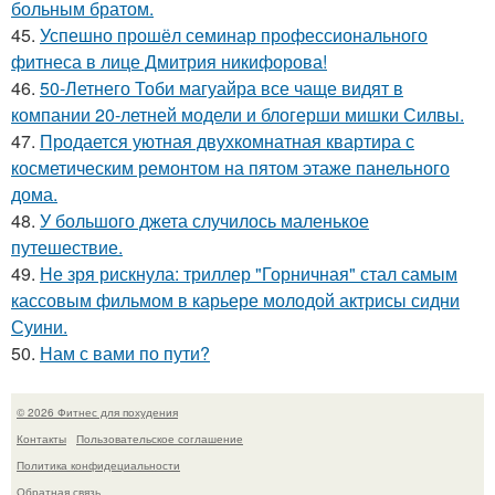
больным братом.
45.
Успешно прошёл семинар профессионального
фитнеса в лице Дмитрия никифорова!
46.
50-Летнего Тоби магуайра все чаще видят в
компании 20-летней модели и блогерши мишки Силвы.
47.
Продается уютная двухкомнатная квартира с
косметическим ремонтом на пятом этаже панельного
дома.
48.
У большого джета случилось маленькое
путешествие.
49.
Не зря рискнула: триллер "Горничная" стал самым
кассовым фильмом в карьере молодой актрисы сидни
Суини.
50.
Нам с вами по пути?
© 2026 Фитнес для похудения
Контакты
Пользовательское соглашение
Политика конфидециальности
Обратная связь