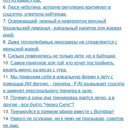
6.
Люся чеботина, которую регулярно критикуют в
соцсетях, ответила хейтерам.
7.
Освежающий, нежный и невероятно вкусный
бразильский лимонад - идеальный напиток для жарких
дней.
8.
Даже теплолюбивые динозавры не справляются с
июньской жарой.
9.
Сильно поменялись не только дети, но и бабушки.
10.
Самое приятное для той, кто хочет постройнеть,
видеть минус на весах с утра.
11.
Мы приводим себя в идеальную форму к лету с
помощью ИИ фитнес - тренера - F/AI разрывает соцсети
и заменит персонального тренера в зале.
12.
Почему в одни дни тренировка дается легко, а в
другие - все будто "Через Силу"?
13.
Тренируйся в прямом эфире вместе с Bombbar!
14.
Никого не осуждаю, ни к чему не призываю, советов
не даю.