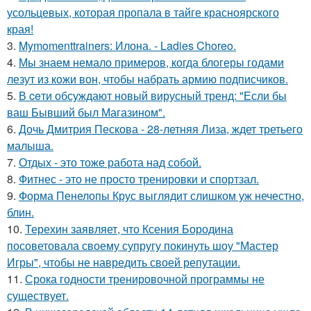
усольцевых, которая пропала в тайге красноярского
края!
3.
Mymomenttrainers: Илона. - Ladies Choreo.
4.
Мы знаем немало примеров, когда блогеры годами
лезут из кожи вон, чтобы набрать армию подписчиков.
5.
В ceти обсуждают новый вирусный тренд: "Если бы
ваш Бывший был Магазином".
6.
Дочь Дмитрия Пескова - 28-летняя Лиза, ждет третьего
малыша.
7.
Отдых - это тоже работа над собой.
8.
Фитнес - это не просто тренировки и спортзал.
9.
Форма Пенелопы Крус выглядит слишком уж нечестно,
блин.
10.
Терехин заявляет, что Ксения Бородина
посоветовала своему супругу покинуть шоу "Мастер
Игры", чтобы не навредить своей репутации.
11.
Срока годности тренировочной программы не
существует.