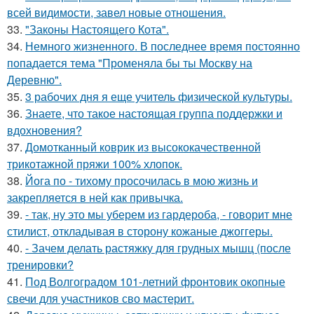
всей видимости, завел новые отношения.
33.
"Законы Настоящего Кота".
34.
Немного жизненного. В последнее время постоянно
попадается тема "Променяла бы ты Москву на
Деревню".
35.
3 рабочих дня я еще учитель физической культуры.
36.
Знаете, что такое настоящая группа поддержки и
вдохновения?
37.
Домотканный коврик из высококачественной
трикотажной пряжи 100% хлопок.
38.
Йога по - тихому просочилась в мою жизнь и
закрепляется в ней как привычка.
39.
- так, ну это мы уберем из гардероба, - говорит мне
стилист, откладывая в сторону кожаные джоггеры.
40.
- Зачем делать растяжку для грудных мышц (после
тренировки?
41.
Под Волгоградом 101-летний фронтовик окопные
свечи для участников сво мастерит.