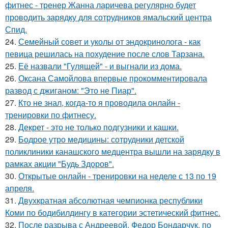
фитнес - тренер Жанна ларичева регулярно будет
проводить зарядку для сотрудников ямальский центра
Спид.
24.
Семейный совет и уколы от эндокринолога - как
певица решилась на похудение после слов Тарзана.
25.
Её назвали "Гулящей" - и выгнали из дома.
26.
Оксана Самойлова впервые прокомментировала
развод с джиганом: "Это не Пиар".
27.
Кто не знал, когда-то я проводила онлайн -
тренировки по фитнесу.
28.
Декрет - это не только подгузники и кашки.
29.
Бодрое утро медицины: сотрудники детской
поликлиники канашского медцентра вышли на зарядку в
рамках акции "Будь Здоров".
30.
Открытые онлайн - тренировки на неделе с 13 по 19
апреля.
31.
Двухкратная абсолютная чемпионка республики
Коми по бодибилдингу в категории эстетический фитнес.
32.
После разрыва с Андреевой, Федор Бондарчук, по