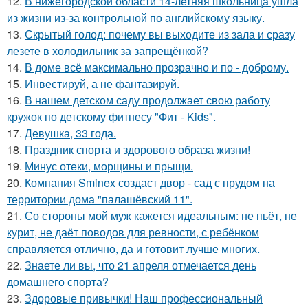
12.
В нижегородской области 14-летняя школьница ушла
из жизни из-за контрольной по английскому языку.
13.
Скрытый голод: почему вы выходите из зала и сразу
лезете в холодильник за запрещёнкой?
14.
В доме всё максимально прозрачно и по - доброму.
15.
Инвестируй, а не фантазируй.
16.
В нашем детском саду продолжает свою работу
кружок по детскому фитнесу "Фит - Kids".
17.
Девушка, 33 года.
18.
Праздник спорта и здорового образа жизни!
19.
Минус отеки, морщины и прыщи.
20.
Компания Sminex создаст двор - сад с прудом на
территории дома "палашёвский 11".
21.
Со стороны мой муж кажется идеальным: не пьёт, не
курит, не даёт поводов для ревности, с ребёнком
справляется отлично, да и готовит лучше многих.
22.
Знаете ли вы, что 21 апреля отмечается день
домашнего спорта?
23.
Здоровые привычки! Наш профессиональный