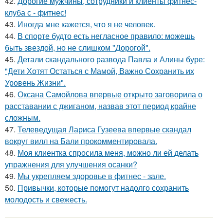
42.
Дорогие мужчины, сотрудники и клиенты фитнес-
клуба с - фитнес!
43.
Иногда мне кажется, что я не человек.
44.
В спорте будто есть негласное правило: можешь
быть звездой, но не слишком "Дорогой".
45.
Детали скандального развода Павла и Алины буре:
"Дети Хотят Остаться с Мамой, Важно Сохранить их
Уровень Жизни".
46.
Оксана Самойлова впервые открыто заговорила о
расставании с джиганом, назвав этот период крайне
сложным.
47.
Телеведущая Лариса Гузеева впервые скандал
вокруг вилл на Бали прокомментировала.
48.
Моя клиентка спросила меня, можно ли ей делать
упражнения для улучшения осанки?
49.
Мы укрепляем здоровье в фитнес - зале.
50.
Привычки, которые помогут надолго сохранить
молодость и свежесть.