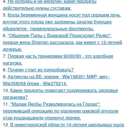
4.
Не холодец и не желатин: какие продукты
действительно нужны суставам.
5.
Когда беременная женщина носит под сердцем дочь,
внутри этого плода уже заложены зачатки будущих
яйцеклеток - примордиальные фолликулы.
6.
"Общение Папы с Варварой Происходит Редко":
первая жена Shaman рассказала, как живет с 12-летней
дочерью.
7.
Первая часть тренировки 90/60/90 - это аэробная
нагрузка.
8.
Почему стоит их попробовать?
9.
Артикулы на ВБ: коврик - Ww198351 МФР- мяч -
Ww358058 блоки - Ww275214.
10.
Какие продукты помогают поддерживать здоровье
организма?
11.
"Мадам Якобы Разваливалась на Глазах":
переживший операцию по удалению раковой опухоли
отар кушанашвили упрекнул лерчек.
12.
В нижегородской области 14-летняя школьница ушла