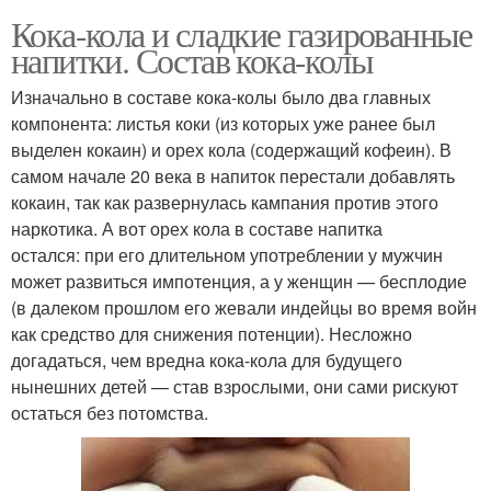
Кока-кола и сладкие газированные
напитки. Состав кока-колы
Изначально в составе кока-колы было два главных
компонента: листья коки (из которых уже ранее был
выделен кокаин) и орех кола (содержащий кофеин). В
самом начале 20 века в напиток перестали добавлять
кокаин, так как развернулась кампания против этого
наркотика. А вот орех кола в составе напитка
остался: при его длительном употреблении у мужчин
может развиться импотенция, а у женщин — бесплодие
(в далеком прошлом его жевали индейцы во время войн
как средство для снижения потенции). Несложно
догадаться, чем вредна кока-кола для будущего
нынешних детей — став взрослыми, они сами рискуют
остаться без потомства.