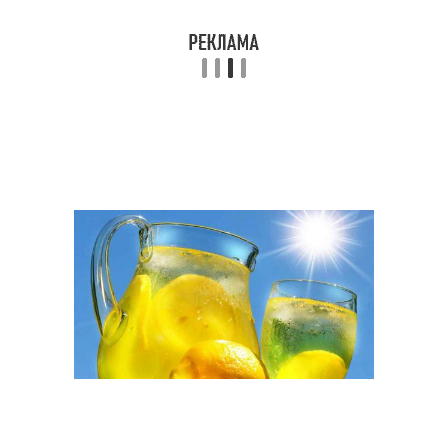
Лимонад от стаматиса
Советские лимонады
Обычный лимонад
Диетический лимонад