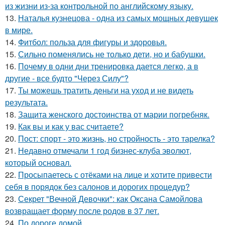
из жизни из-за контрольной по английскому языку.
13.
Наталья кузнецова - одна из самых мощных девушек
в мире.
14.
Фитбол: польза для фигуры и здоровья.
15.
Сильно поменялись не только дети, но и бабушки.
16.
Почему в одни дни тренировка дается легко, а в
другие - все будто "Через Силу"?
17.
Ты можешь тратить деньги на уход и не видеть
результата.
18.
Защита женского достоинства от марии погребняк.
19.
Как вы и как у вас считаете?
20.
Пост: спорт - это жизнь, но стройность - это тарелка?
21.
Недавно отмечали 1 год бизнес-клуба эволют,
который основал.
22.
Просыпаетесь с отёками на лице и хотите привести
себя в порядок без салонов и дорогих процедур?
23.
Секрет "Вечной Девочки": как Оксана Самойлова
возвращает форму после родов в 37 лет.
24.
По дороге домой.