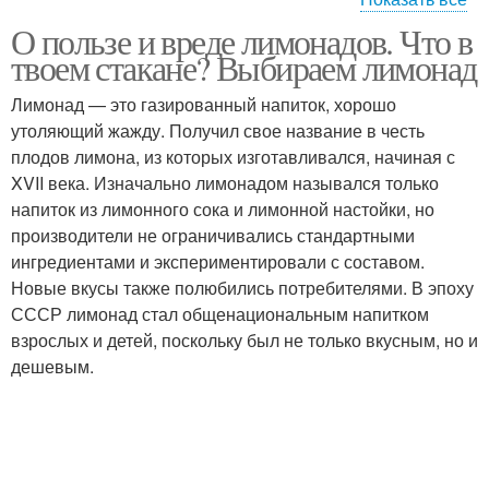
О пользе и вреде лимонадов. Что в
Лимонад с заменителем
Классический лимонад
твоем стакане? Выбираем лимонад
Лимонад — это газированный напиток, хорошо
утоляющий жажду. Получил свое название в честь
Лимонад в домашних
плодов лимона, из которых изготавливался, начиная с
Миндальный лимонад
условиях
XVII века. Изначально лимонадом назывался только
напиток из лимонного сока и лимонной настойки, но
производители не ограничивались стандартными
ингредиентами и экспериментировали с составом.
Мандариновый
Лимонад от кирилла
Новые вкусы также полюбились потребителями. В эпоху
лимонад
СССР лимонад стал общенациональным напитком
взрослых и детей, поскольку был не только вкусным, но и
дешевым.
Лимонад с огурцом
Базиликовый лимонад