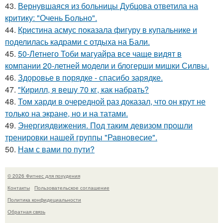
43.
Вернувшаяся из больницы Дубцова ответила на
критику: "Очень Больно".
44.
Кристина асмус показала фигуру в купальнике и
поделилась кадрами с отдыха на Бали.
45.
50-Летнего Тоби магуайра все чаще видят в
компании 20-летней модели и блогерши мишки Силвы.
46.
Здоровье в порядке - спасибо зарядке.
47.
"Кирилл, я вешу 70 кг, как набрать?
48.
Том харди в очередной раз доказал, что он крут не
только на экране, но и на татами.
49.
Энергиядвижения. Под таким девизом прошли
тренировки нашей группы "Равновесие".
50.
Нам с вами по пути?
© 2026 Фитнес для похудения
Контакты
Пользовательское соглашение
Политика конфидециальности
Обратная связь