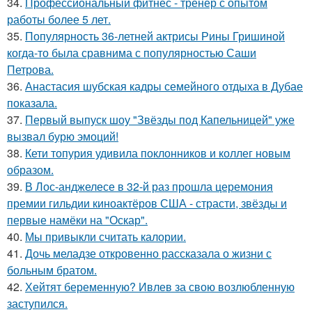
34.
Профессиональный фитнес - тренер с опытом
работы более 5 лет.
35.
Популярность 36-летней актрисы Рины Гришиной
когда-то была сравнима с популярностью Саши
Петрова.
36.
Анастасия шубская кадры семейного отдыха в Дубае
показала.
37.
Первый выпуск шоу "Звёзды под Капельницей" уже
вызвал бурю эмоций!
38.
Кети топурия удивила поклонников и коллег новым
образом.
39.
В Лос-анджелесе в 32-й раз прошла церемония
премии гильдии киноактёров США - страсти, звёзды и
первые намёки на "Оскар".
40.
Мы привыкли считать калории.
41.
Дочь меладзе откровенно рассказала о жизни с
больным братом.
42.
Хейтят беременную? Ивлев за свою возлюбленную
заступился.