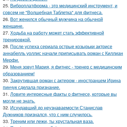
25.
Виброплатформа - это медицинский инструмент, и
совсем не "Волшебная Таблетка" для фитнеса.
26.
Вот женился обычный мужчина на обычной
женщине.
27.
Ходьба на работу может стать эффективной
тренировкой.
28.
После успеха сериала острые козырьки актрисе
аннабелль уоллис начали приписывать роман с Киллиан
Мерфи.
29.
Меня зовут Мария, я фитнес - тренер с медицинским
образованием!
30.
Закрутившая роман с актером - иностранцем Ирина
пинчук сделала признание.
31.
Ловите интересные факты о фитнесе, которые вы
могли не знать.
32.
Исхудавший до неузнаваемости Станислав
Дужников признался, что с ним случилось.
33.
Треним или лежи, ты хрустальная ваза.