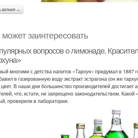
ь дальше →
 может заинтересовать
пулярных вопросов о лимонаде. Красители
рхуна»
ый многими с детства напиток «Тархун» придумал в 1887 г
бавил в газированную воду экстракт эстрагона (он же тарху
и цвет. В наши дни большинство производителей достигает 
телей, что, кстати, не запрещено законодательством. Како
ый, проверили в лаборатории.