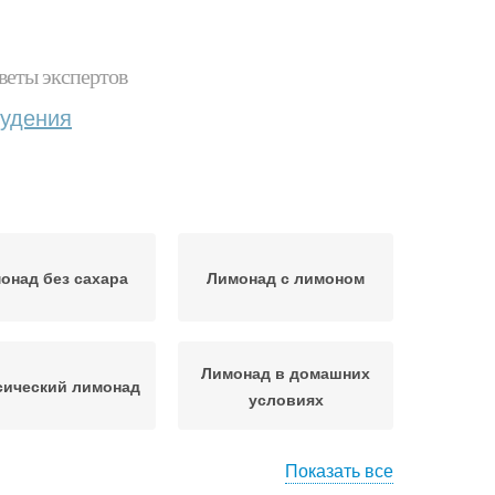
веты экспертов
худения
онад без сахара
Лимонад с лимоном
Лимонад в домашних
сический лимонад
условиях
Показать все
андариновый
Лимонад с огурцом