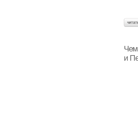
читат
Чем
и П