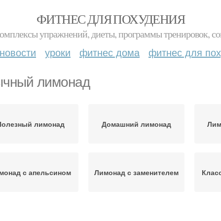
ФИТНЕС ДЛЯ ПОХУДЕНИЯ
комплексы упражнений, диеты, программы тренировок, со
новости
уроки
фитнес дома
фитнес для по
чный лимонад
Полезный лимонад
Домашний лимонад
Лим
монад с апельсином
Лимонад с заменителем
Клас
М
ндальный лимонад
Лимонад от кирилла