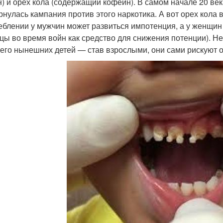
н) и орех кола (содержащий кофеин). В самом начале 20 века
рнулась кампания против этого наркотика. А вот орех кола в
еблении у мужчин может развиться импотенция, а у женщи
цы во время войн как средство для снижения потенции). Не
его нынешних детей — став взрослыми, они сами рискуют о