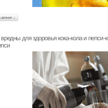
ь дальше →
 вредны для здоровья кока-кола и пепси-
епси