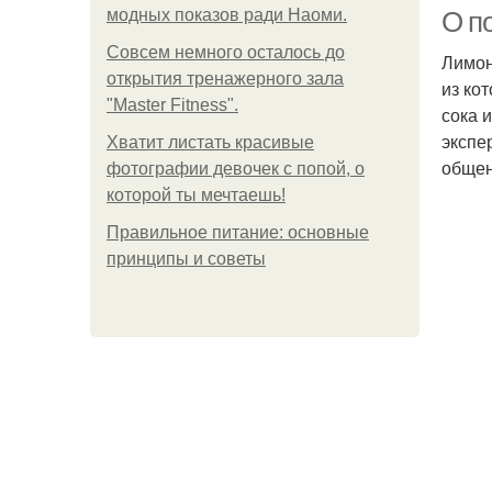
модных показов ради Наоми.
О п
Совсем немного осталось до
Лимон
открытия тренажерного зала
из ко
"Master Fitness".
Ба
сока 
экспе
Хватит листать красивые
общен
фотографии девочек с попой, о
которой ты мечтаешь!
Правильное питание: основные
принципы и советы