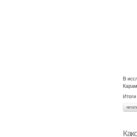
В исс
Карам
Итоги
читат
Как