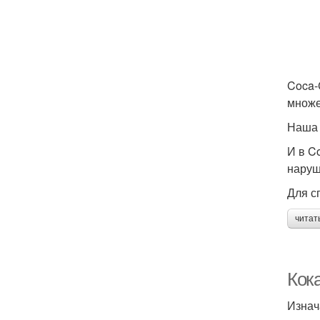
Coca-
множе
Наша 
И в C
наруш
Для с
читат
Кока
Изнач