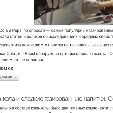
Cola и Pepsi по опросам — самые популярные газированны
ство статей и роликов об исследованиях и вредных свойст
экспертиза показала: эти напитки не так опасны, как о них г
oca-Cola , и в Pepsi обнаружена ортофосфорная кислота . О
ением это не является.
правки:
ь дальше →
-кола и сладкие газированные напитки. С
ально в составе кока-колы было два главных компонента: л