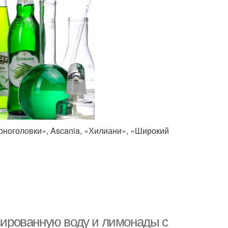
рноголовки», Ascania, «Хилиани», «Широкий
азированную воду и лимонады с