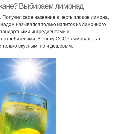
лимонад
такане? Выбираем лимонад
 Получил свое название в честь плодов лимона,
монадом назывался только напиток из лимонного
етские лимонады
Диетический лимонад
 стандартными ингредиентами и
 потребителями. В эпоху СССР лимонад стал
 только вкусным, но и дешевым.