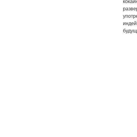
кокаи
разве
употр
индей
будущ