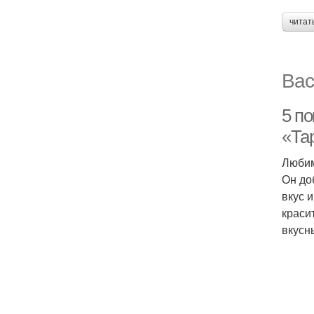
читат
Вас
5 по
«Та
Любим
Он до
вкус 
краси
вкусн