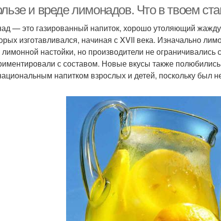
ользе и вреде лимонадов. Что в твоем с
ад — это газированный напиток, хорошо утоляющий жажду.
торых изготавливался, начиная с XVII века. Изначально ли
зиликовый лимонад
Лимонад от стаматиса
Сов
и лимонной настойки, но производители не ограничивались
риментировали с составом. Новые вкусы также полюбились
ациональным напитком взрослых и детей, поскольку был не