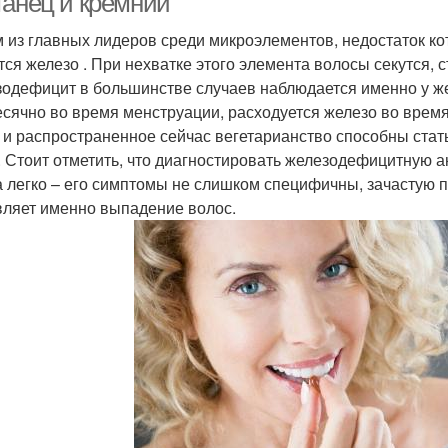
ганец и кремний
 из главных лидеров среди микроэлементов, недостаток кот
тся железо . При нехватке этого элемента волосы секутся, 
одефицит в большинстве случаев наблюдается именно у ж
сячно во время менструации, расходуется железо во время
 и распространенное сейчас вегетарианство способны стат
. Стоит отметить, что диагностировать железодефицитную 
а легко – его симптомы не слишком специфичны, зачастую 
вляет именно выпадение волос.