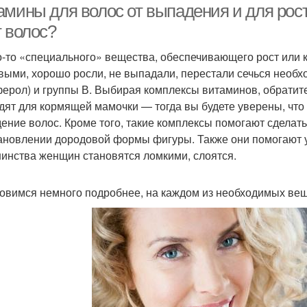
амины для волос от выпадения и для рост
т волос?
о-то «специального» вещества, обеспечивающего рост или 
выми, хорошо росли, не выпадали, перестали сечься необхо
ферол) и группы В. Выбирая комплексы витаминов, обратите
дят для кормящей мамочки — тогда вы будете уверены, что
ение волос. Кроме того, такие комплексы помогают сделать
ановлении дородовой формы фигуры. Также они помогают ук
инства женщин становятся ломкими, слоятся.
овимся немного подробнее, на каждом из необходимых веще