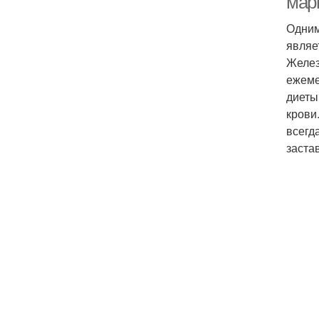
мар
Одним
являе
Желез
ежеме
диеты
крови
всегд
заста