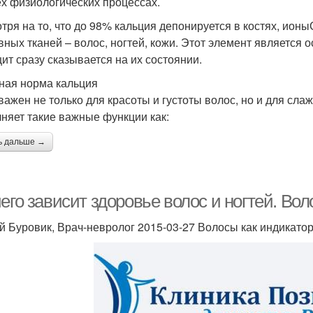
ех физиологических процессах.
тря на то, что до 98% кальция депонируется в костях, ион
вных тканей – волос, ногтей, кожи. Этот элемент является
ит сразу сказывается на их состоянии.
ная норма кальция
важен не только для красоты и густоты волос, но и для сла
няет такие важные функции как:
ь дальше →
его зависит здоровье волос и ногтей. Во
й Буровик, Врач-невролог 2015-03-27 Волосы как индикато