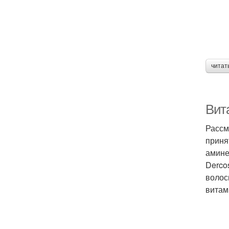
читат
Вит
Рассм
приня
амине
Derco
волос
витам