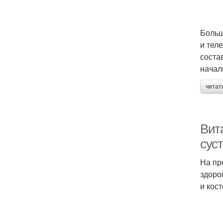
Больш
и тел
соста
начал
читат
Вит
сус
На пр
здоро
и кос