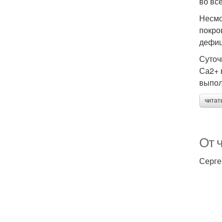
во вс
Несмо
покро
дефиц
Суточ
Са2+ 
выпол
читат
От ч
Серге