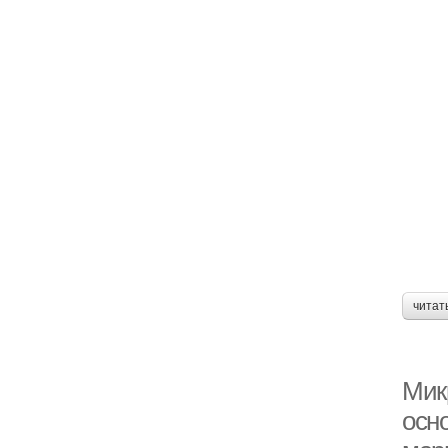
читат
Мик
осно