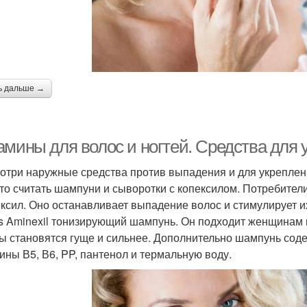
ь дальше →
амины для волос и ногтей. Средства для 
отри наружные средства против выпадения и для укреплен
то считать шампуни и сыворотки с копексилом. Потребител
ксил. Оно останавливает выпадение волос и стимулирует их
s Aminexil тонизирующий шампунь. Он подходит женщинам 
ы становятся гуще и сильнее. Дополнительно шампунь сод
ины В5, В6, PP, пантенол и термальную воду.