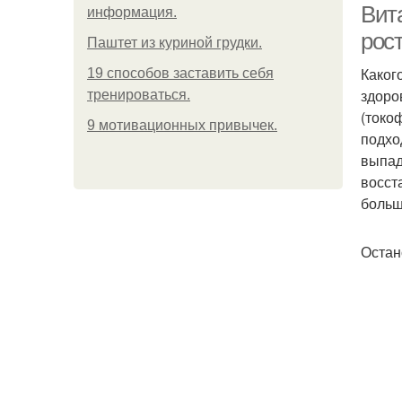
Вит
информация.
рос
Паштет из куриной грудки.
Каког
19 способов заставить себя
здоро
тренироваться.
(токо
9 мотивационных привычек.
подхо
выпад
восст
больш
Остан