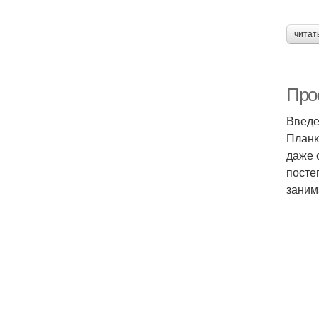
читат
Прос
Введ
Планк
даже 
посте
заним