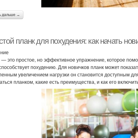
ь дальше →
той планк для похудения: как начать но
ение
 — это простое, но эффективное упражнение, которое помо
способствует похудению. Для новичков планк может показа
пенным увеличением нагрузки он становится доступным для 
аться планком, какие есть преимущества, и как его включить