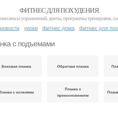
ФИТНЕС ДЛЯ ПОХУДЕНИЯ
комплексы упражнений, диеты, программы тренировок, со
новости
уроки
фитнес дома
фитнес для по
нка с подъемами
Боковая планка
Обратная планка
Пла
Планка с
Планка с коленями
Планк
прикосновением
Полная планка
Планки по сложности