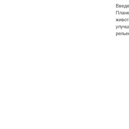
Введ
Планк
живот
улучш
релье