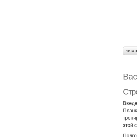
читат
Вас
Стр
Введ
Планк
трени
этой 
Подго