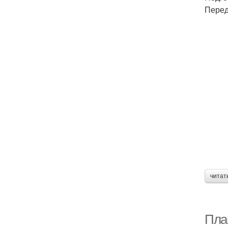
Перед
читат
Пла