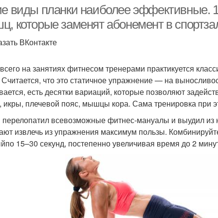
ие виды планки наиболее эффективные. 12
ц, которые заменят абонемент в спортза
азать ВКонтакте
всего на занятиях фитнесом тренерами практикуется класс
. Считается, что это статичное упражнение — на выносливо
вается, есть десятки вариаций, которые позволяют задейств
, икры, плечевой пояс, мышцы кора. Сама тренировка при 
перелопатил всевозможные фитнес-мануалы и выудил из н
ают извлечь из упражнения максимум пользы. Комбинируйте
йпо 15–30 секунд, постепенно увеличивая время до 2 минут