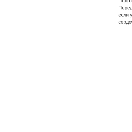
Подго
Перед
если 
серде