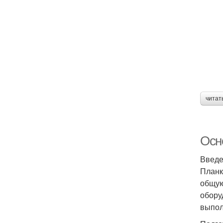
читат
Осн
Введ
Планк
общую
обору
выпол