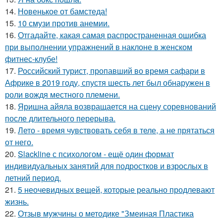
14.
Новенькое от бамстеда!
15.
10 смузи против анемии.
16.
Отгадайте, какая самая распространенная ошибка
при выполнении упражнений в наклоне в женском
фитнес-клубе!
17.
Российский турист, пропавший во время сафари в
Африке в 2019 году, спустя шесть лет был обнаружен в
роли вождя местного племени.
18.
Яришна айяла возвращается на сцену соревнований
после длительного перерыва.
19.
Лето - время чувствовать себя в теле, а не прятаться
от него.
20.
Slackline с психологом - ещё один формат
индивидуальных занятий для подростков и взрослых в
летний период.
21.
5 неочевидных вещей, которые реально продлевают
жизнь.
22.
Отзыв мужчины о методике "Змеиная Пластика