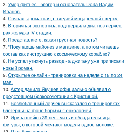
3.
Умер фитнес - блогер и основатель Do4a Вадим
Иванов.
4.
Сочная, ароматная, с тягучей моцареллой сверху.
5.
Вторичная экспертиза подтвердила диагноз лерчек:
рак желудка IV стадии.
6.
Представляете, какая грустная новость?
7.
"Покупаешь майонез в магазине, а потом читаешь
состав как инструкцию к космическому кораблю?
8.
Не успел утихнуть развод - а джигану уже приписали
новый роман.
9.
Открытые онлайн - тренировки на неделе с 18 по 24
мая.
10.
Актер данила Якушев официально объявил о
предстоящем бракосочетании с Кристиной.
11.
Возлюбленный лерчек высказался о тренировках
блогерши на фоне борьбы с онкологией.
12.
Ирина шейк в 39 лет - мать и обладательница
фигуры, о которой мечтают модели вдвое моложе.
13.
Я на бокс пошла.