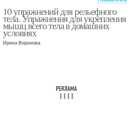
10 упражнений для рельефного
Питание для
Упражнения для
тела. Упражнения для укрепления
рельефного тела
идеального тела
мышц всего тела в домашних
условиях
Ирина Воронова