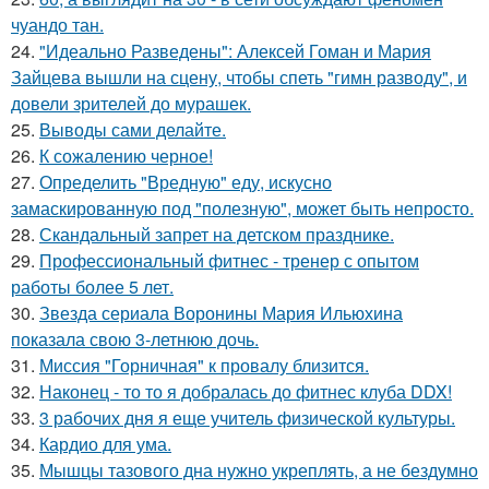
чуандо тан.
24.
"Идеально Разведены": Алексей Гоман и Мария
Зайцева вышли на сцену, чтобы спеть "гимн разводу", и
довели зрителей до мурашек.
25.
Выводы сами делайте.
26.
К сожалению черное!
27.
Определить "Вредную" еду, искусно
замаскированную под "полезную", может быть непросто.
28.
Скандальный запрет на детском празднике.
29.
Профессиональный фитнес - тренер с опытом
работы более 5 лет.
30.
Звезда сериала Воронины Мария Ильюхина
показала свою 3-летнюю дочь.
31.
Миссия "Горничная" к провалу близится.
32.
Наконец - то то я добралась до фитнес клуба DDX!
33.
3 рабочих дня я еще учитель физической культуры.
34.
Кардио для ума.
35.
Мышцы тазового дна нужно укреплять, а не бездумно