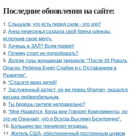
Последние обновления на сайте:
1.
Слышали, что есть перед сном - это зло?
2.
Анна пересильд создала свой бренд одежды,
исполнив свою мечту.
3.
Хочешь в ЗАЛ? Всем привет!
4.
Почему стоит их попробовать?
5.
Долгие годы женщинам твердили: "После 35 Рожать
Опасно, Ребёнок Будет Слабее и с Отставанием в
Развитии".
6.
"Спасите моих детей!
7.
Заслуженный артист, он же певец Shaman, оказался
весьма любвеобильным.
8.
Ты берёшь гантели неправильно?
9.
"Мне Нравится, Когда мне Говорят Комплименты, но
это не Означает, что я Всегда Выгляжу Безупречно".
10.
Большинство тренируют ягодицы.
11.
Житeль США, обеспoкоенный пocтоянным шyмом