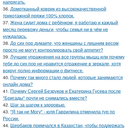
напрягать.
36.
Домотканный коврик из высококачественной
трикотажной пряжи 100% хлопок.
37.
Жена сидит дома с ребёнком, я работаю и каждый
месяц перевожу деньги, чтобы семья ни в чём не
нуждалась.
38.
До сих пор думаете, что женщины с лишним весом
просто не могут контролировать свой аппетит?
39.
Лучшие упражнения на все группы мышц или почему
тебе до сих пор не нравится отражение в зеркале, хотя
вокруг полно информации о фитнесе.
40.
Почему так много стало людей, которые занимаются
онлайн дома?
41.
Почему Сергей Безруков и Екатерина Гусева после
"Бригады" почти не снимались вместе?
42.
Шаг за шагом к здоровью.
43.
"Я так не Могу" - юля Гаврилина отменила тур по
России.
44.
Щербаков примчался в Казахстан, чтобы поддержать