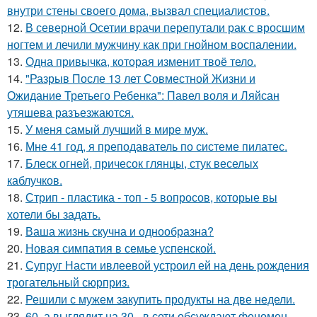
внутри стены своего дома, вызвал специалистов.
12.
В северной Осетии врачи перепутали рак с вросшим
ногтем и лечили мужчину как при гнойном воспалении.
13.
Одна привычка, которая изменит твоё тело.
14.
"Разрыв После 13 лет Совместной Жизни и
Ожидание Третьего Ребенка": Павел воля и Ляйсан
утяшева разъезжаются.
15.
У меня самый лучший в мире муж.
16.
Мне 41 год, я преподаватель по системе пилатес.
17.
Блеск огней, причесок глянцы, стук веселых
каблучков.
18.
Стрип - пластика - топ - 5 вопросов, которые вы
хотели бы задать.
19.
Ваша жизнь скучна и однообразна?
20.
Новая симпатия в семье успенской.
21.
Супруг Насти ивлеевой устроил ей на день рождения
трогательный сюрприз.
22.
Решили с мужем закупить продукты на две недели.
23.
60, а выглядит на 30 - в сети обсуждают феномен