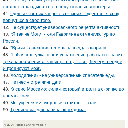
стилист, откладывая в сторону кожаные джоггеры.
41.
Один из частых запросов от моих студентов: я хочу
вернуться в свое тело.
42.
Не существует универсального рецепта активности.
43.
"Я так не Могу" - юля Гаврилина отменила тур по
России.
44.
"Врачи - давление теперь навсегда говорили.
45.
Любая прогулка, шаг и упражнение работают сразу в
трёх направлениях: защищают суставы, берегут сердце
и тренируют мозг.
46.
Холодильник - не универсальный спасатель еды.
47.
Фитнес + стретчинг дети.
48.
Клевио Массимо: силач, который играл на скрипке во
время стоек.
49.
Мы укрепляем здоровье в фитнес - зале.
50.
Тренировка для начинающих дома.
© 2026 Фитнес для похудения