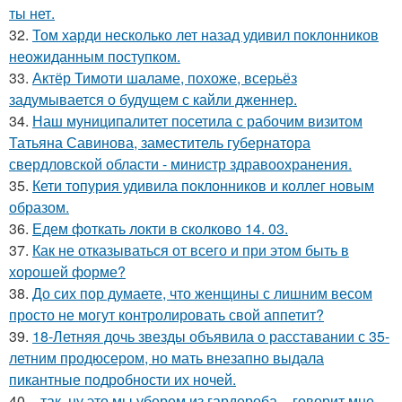
ты нет.
32.
Том харди несколько лет назад удивил поклонников
неожиданным поступком.
33.
Актёр Тимоти шаламе, похоже, всерьёз
задумывается о будущем с кайли дженнер.
34.
Наш муниципалитет посетила с рабочим визитом
Татьяна Савинова, заместитель губернатора
свердловской области - министр здравоохранения.
35.
Кети топурия удивила поклонников и коллег новым
образом.
36.
Едем фоткать локти в сколково 14. 03.
37.
Как не отказываться от всего и при этом быть в
хорошей форме?
38.
До сих пор думаете, что женщины с лишним весом
просто не могут контролировать свой аппетит?
39.
18-Летняя дочь звезды объявила о расставании с 35-
летним продюсером, но мать внезапно выдала
пикантные подробности их ночей.
40.
- так, ну это мы уберем из гардероба, - говорит мне