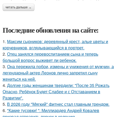
читать дальше →
Последние обновления на сайте:
1.
Максим сырников: деревянный крест, алые цветы и
корчевников, вглядывающийся в портрет.
2.
Отец занялся перевоспитанием сына и теперь
большой вопрос выживет ли ребенок.
3.
Она пережила побои, измены и унижения от мужчин, а
легендарный актер Леонов лично запретил сыну
жениться на ней.
4.
Долгие годы женщинам твердили: "После 35 Рожать
Опасно, Ребёнок Будет Слабее и с Отставанием в
Развитии".
5.
В 2026 году "Мягкий" фитнес стал главным трендом.
6.
"Какие тусовки! ": Миллиардер Андрей Ковалев
призвал отправить лерчек в колонию.