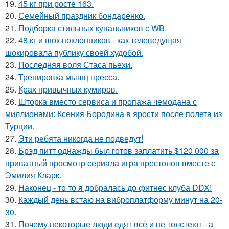
19.
45 кг при росте 163.
20.
Семейный праздник бондаренко.
21.
Подборка стильных купальников с WB.
22.
48 кг и шок поклонников - как телеведущая
шокировала публику своей худобой.
23.
Последняя воля Стаса пьехи.
24.
Тренировка мышц пресса.
25.
Крах привычных кумиров.
26.
Шторка вместо сервиса и пропажа чемодана с
миллионами: Ксения Бородина в ярости после полета из
Турции.
27.
Эти ребята никогда не подведут!
28.
Брэд питт однажды был готов заплатить $120 000 за
приватный просмотр сериала игра престолов вместе с
Эмилия Кларк.
29.
Наконец - то то я добралась до фитнес клуба DDX!
30.
Каждый день встаю на виброплатформу минут на 20-
30.
31.
Почему некоторые люди едят всё и не толстеют - а