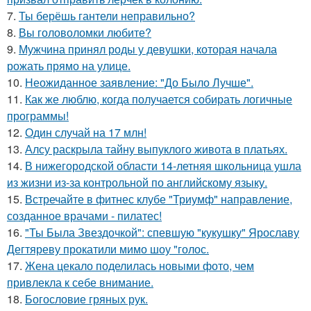
7.
Ты берёшь гантели неправильно?
8.
Вы головоломки любите?
9.
Мужчина принял роды у девушки, которая начала
рожать прямо на улице.
10.
Неожиданное заявление: "До Было Лучше".
11.
Как же люблю, когда получается собирать логичные
программы!
12.
Один случай на 17 млн!
13.
Алсу раскрыла тайну выпуклого живота в платьях.
14.
В нижегородской области 14-летняя школьница ушла
из жизни из-за контрольной по английскому языку.
15.
Встречайте в фитнес клубе "Триумф" направление,
созданное врачами - пилатес!
16.
"Ты Была Звездочкой": спевшую "кукушку" Ярославу
Дегтяреву прокатили мимо шоу "голос.
17.
Жена цекало поделилась новыми фото, чем
привлекла к себе внимание.
18.
Богословие гряных рук.