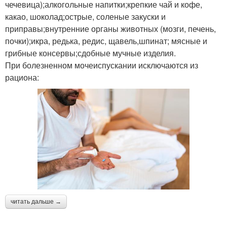
чечевица);алкогольные напитки;крепкие чай и кофе,
какао, шоколад;острые, соленые закуски и
приправы;внутренние органы животных (мозги, печень,
почки);икра, редька, редис, щавель,шпинат; мясные и
грибные консервы;сдобные мучные изделия.
При болезненном мочеиспускании исключаются из
рациона:
читать дальше →