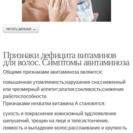
читать дальше →
Признаки дефицита витаминов
для волос. Симптомы авитаминоза
Общими признаками авитаминоза являются:
повышенная утомляемость;нарушения сна;сниженный
или чрезмерный аппетит;апатия;сонливость;снижение
работоспособности.
Признаками нехватки витамина A становятся:
сухость и покраснение кожи;кожный зуд;появление
шелушений, трещин на лице и теле;истончение,
ломкость и выпадение волос;расслаивание и хрупкость