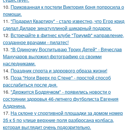
10.
Прикованная к постели Виктория боня попросила о
помощи.
11.
"Подарил Квартиру" - стало известно, что Егор крид
сделал Диларе зинатуллиной шикарный подарок.
12.
Встречайте в фитнес клубе "Триумф" направление,
созданное врачами - пилатес!
13.
"В Одиночку Воспитываю Троих Детей" - Вячеслав
Манучаров выложил фотографию со своими
наследниками.
14.
Праздник спорта и здорового образа жизни!
15.
Поза "Ноги Вверх по Стене" - простой способ
расслабиться после дня.
16.
"Держится Бодрячком" - появились новости о
состоянии здоровья 46-летнего футболиста Евгения
Алдонина.
17.
На склоне у спортивной площадки за домом номер
35 к 5 по улице верхние поля разбросана колбаса,
которая выглядит очень подозрительно.