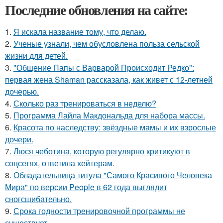
Последние обновления на сайте:
1.
Я искала название тому, что делаю.
2.
Ученые узнали, чем обусловлена польза сельской
жизни для детей.
3.
"Общение Папы с Варварой Происходит Редко":
первая жена Shaman рассказала, как живет с 12-летней
дочерью.
4.
Сколько раз тренироваться в неделю?
5.
Программа Лайла Макдональда для набора массы.
6.
Красота по наследству: звёздные мамы и их взрослые
дочери.
7.
Люся чеботина, которую регулярно критикуют в
соцсетях, ответила хейтерам.
8.
Обладательница титула "Самого Красивого Человека
Мира" по версии People в 62 года выглядит
сногсшибательно.
9.
Срока годности тренировочной программы не
существует.