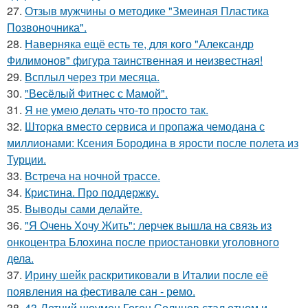
27.
Отзыв мужчины о методике "Змеиная Пластика
Позвоночника".
28.
Наверняка ещё есть те, для кого "Александр
Филимонов" фигура таинственная и неизвестная!
29.
Всплыл через три месяца.
30.
"Весёлый Фитнес с Мамой".
31.
Я не умею делать что-то просто так.
32.
Шторка вместо сервиса и пропажа чемодана с
миллионами: Ксения Бородина в ярости после полета из
Турции.
33.
Встреча на ночной трассе.
34.
Кристина. Про поддержку.
35.
Выводы сами делайте.
36.
"Я Очень Хочу Жить": лерчек вышла на связь из
онкоцентра Блохина после приостановки уголовного
дела.
37.
Ирину шейк раскритиковали в Италии после её
появления на фестивале сан - ремо.
38.
43-Летний шоумен Гоген Солнцев стал отцом и