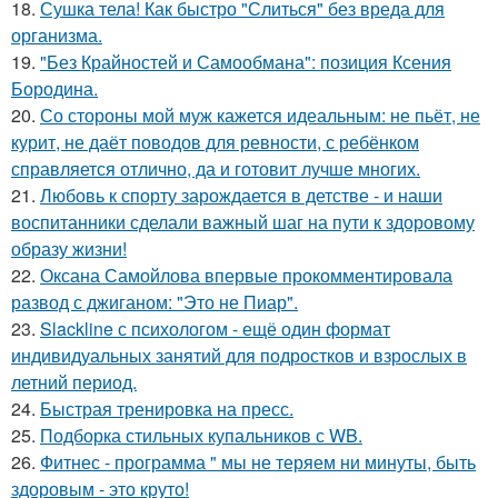
18.
Сушка тела! Как быстро "Слиться" без вреда для
организма.
19.
"Без Крайностей и Самообмана": позиция Ксения
Бородина.
20.
Со стороны мой муж кажется идеальным: не пьёт, не
курит, не даёт поводов для ревности, с ребёнком
справляется отлично, да и готовит лучше многих.
21.
Любовь к спорту зарождается в детстве - и наши
воспитанники сделали важный шаг на пути к здоровому
образу жизни!
22.
Оксана Самойлова впервые прокомментировала
развод с джиганом: "Это не Пиар".
23.
Slackline с психологом - ещё один формат
индивидуальных занятий для подростков и взрослых в
летний период.
24.
Быстрая тренировка на пресс.
25.
Подборка стильных купальников с WB.
26.
Фитнес - программа " мы не теряем ни минуты, быть
здоровым - это круто!