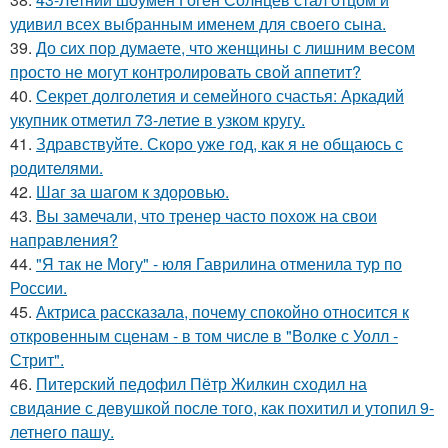
удивил всех выбранным именем для своего сына.
39.
До сих пор думаете, что женщины с лишним весом
просто не могут контролировать свой аппетит?
40.
Секрет долголетия и семейного счастья: Аркадий
укупник отметил 73-летие в узком кругу.
41.
Здравствуйте. Скоро уже год, как я не общаюсь с
родителями.
42.
Шаг за шагом к здоровью.
43.
Вы замечали, что тренер часто похож на свои
направления?
44.
"Я так не Могу" - юля Гаврилина отменила тур по
России.
45.
Актриса рассказала, почему спокойно относится к
откровенным сценам - в том числе в "Волке с Уолл -
Стрит".
46.
Питерский педофил Пётр Жилкин сходил на
свидание с девушкой после того, как похитил и утопил 9-
летнего пашу.