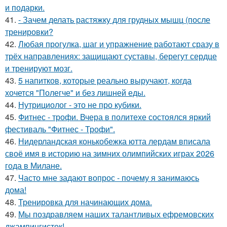
и подарки.
41.
- Зачем делать растяжку для грудных мышц (после
тренировки?
42.
Любая прогулка, шаг и упражнение работают сразу в
трёх направлениях: защищают суставы, берегут сердце
и тренируют мозг.
43.
5 напитков, которые реально выручают, когда
хочется "Полегче" и без лишней еды.
44.
Нутрициолог - это не про кубики.
45.
Фитнес - трофи. Вчера в политехе состоялся яркий
фестиваль "Фитнес - Трофи".
46.
Нидерландская конькобежка ютта лердам вписала
своё имя в историю на зимних олимпийских играх 2026
года в Милане.
47.
Часто мне задают вопрос - почему я занимаюсь
дома!
48.
Тренировка для начинающих дома.
49.
Мы поздравляем наших талантливых ефремовских
джампингисток!