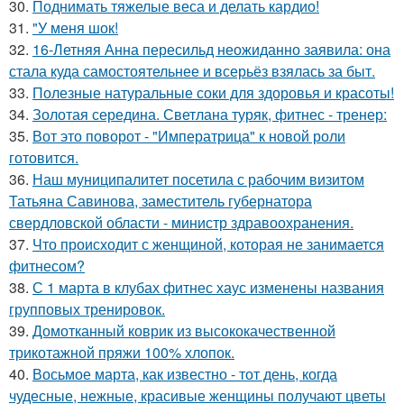
30.
Поднимать тяжелые веса и делать кардио!
31.
"У меня шок!
32.
16-Летняя Анна пересильд неожиданно заявила: она
стала куда самостоятельнее и всерьёз взялась за быт.
33.
Полезные натуральные соки для здоровья и красоты!
34.
Золотая середина. Светлана туряк, фитнес - тренер:
35.
Вот это поворот - "Императрица" к новой роли
готовится.
36.
Наш муниципалитет посетила с рабочим визитом
Татьяна Савинова, заместитель губернатора
свердловской области - министр здравоохранения.
37.
Что происходит с женщиной, которая не занимается
фитнесом?
38.
С 1 марта в клубах фитнес хаус изменены названия
групповых тренировок.
39.
Домотканный коврик из высококачественной
трикотажной пряжи 100% хлопок.
40.
Восьмое марта, как известно - тот день, когда
чудесные, нежные, красивые женщины получают цветы