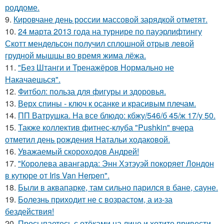
роддоме.
9.
Кировчане день россии массовой зарядкой отметят.
10.
24 марта 2013 года на турнире по пауэрлифтингу
Скотт мендельсон получил сплошной отрыв левой
грудной мышцы во время жима лёжа.
11.
"Без Штанги и Тренажёров Нормально не
Накачаешься".
12.
Фитбол: польза для фигуры и здоровья.
13.
Верх спины - ключ к осанке и красивым плечам.
14.
ПП Ватрушка. На все блюдо: кбжу/546/б 45/ж 17/у 50.
15.
Также коллектив фитнес-клуба "Pushkin" вчера
отметил день рождения Натальи ходаковой.
16.
Уважаемый скороходов Андрей!
17.
"Королева авангарда: Энн Хэтэуэй покоряет Лондон
в кутюре от Iris Van Herpen".
18.
Были в аквапарке, там сильно парился в бане, сауне.
19.
Болезнь приходит не с возрастом, а из-за
бездействия!
20.
Просыпаетесь с отёками на лице и хотите привести