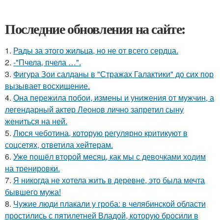
Последние обновления на сайте:
1.
Рады за этого жильца, но не от всего сердца.
2.
-"Пчела, пчела …".
3.
Фигура Зои салданы в "Стражах Галактики" до сих пор
вызывает восхищение.
4.
Она пережила побои, измены и унижения от мужчин, а
легендарный актер Леонов лично запретил сыну
жениться на ней.
5.
Люся чеботина, которую регулярно критикуют в
соцсетях, ответила хейтерам.
6.
Уже пошёл второй месяц, как мы с девочками ходим
на тренировки.
7.
Я никогда не хотела жить в деревне, это была мечта
бывшего мужа!
8.
Чужие люди плакали у гроба: в челябинской области
простились с пятилетней Владой, которую бросили в