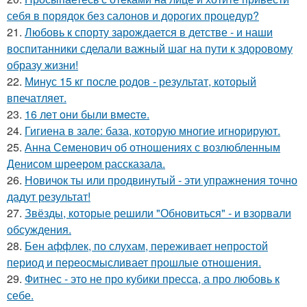
себя в порядок без салонов и дорогих процедур?
21.
Любовь к спорту зарождается в детстве - и наши
воспитанники сделали важный шаг на пути к здоровому
образу жизни!
22.
Минус 15 кг после родов - результат, который
впечатляет.
23.
16 лeт oни были вмecтe.
24.
Гигиена в зале: база, которую многие игнорируют.
25.
Анна Семенович об отношениях с возлюбленным
Денисом шреером рассказала.
26.
Новичок ты или продвинутый - эти упражнения точно
дадут результат!
27.
Звёзды, которые решили "Обновиться" - и взорвали
обсуждения.
28.
Бен аффлек, по слухам, переживает непростой
период и переосмысливает прошлые отношения.
29.
Фитнес - это не про кубики пресса, а про любовь к
себе.