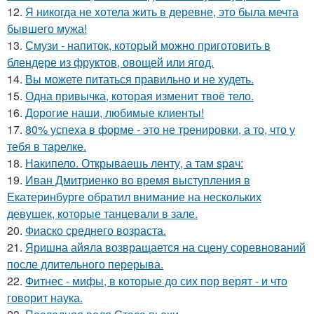
12.
Я никогда не хотела жить в деревне, это была мечта
бывшего мужа!
13.
Смузи - напиток, который можно приготовить в
блендере из фруктов, овощей или ягод.
14.
Вы можете питаться правильно и не худеть.
15.
Одна привычка, которая изменит твоё тело.
16.
Дорогие наши, любимые клиенты!
17.
80% успеха в форме - это не тренировки, а то, что у
тебя в тарелке.
18.
Накипело. Открываешь ленту, а там spaч:
19.
Иван Дмитриенко во время выступления в
Екатеринбурге обратил внимание на нескольких
девушек, которые танцевали в зале.
20.
Фиаско среднего возраста.
21.
Яришна айяла возвращается на сцену соревнований
после длительного перерыва.
22.
Фитнес - мифы, в которые до сих пор верят - и что
говорит наука.