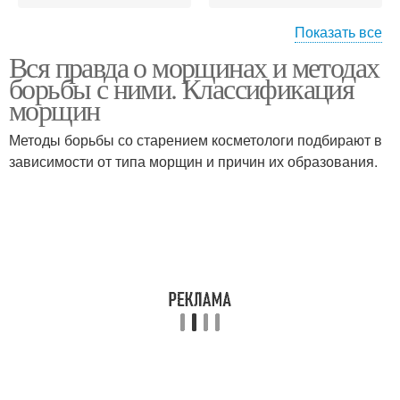
Показать все
Вся правда о морщинах и методах
Народные средства
Процедуры для борьбы
борьбы с ними. Классификация
морщин
Методы борьбы со старением косметологи подбирают в
зависимости от типа морщин и причин их образования.