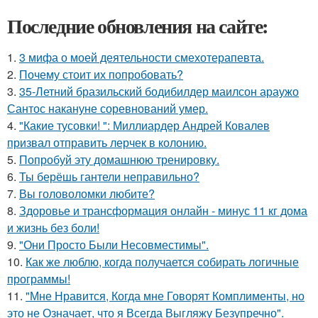
Последние обновления на сайте:
1.
3 мифа о моей деятельности смехотерапевта.
2.
Почему стоит их попробовать?
3.
35-Летний бразильский бодибилдер маилсон араужо
Сантос накануне соревнований умер.
4.
"Какие тусовки! ": Миллиардер Андрей Ковалев
призвал отправить лерчек в колонию.
5.
Попробуй эту домашнюю тренировку.
6.
Ты берёшь гантели неправильно?
7.
Вы головоломки любите?
8.
Здоровье и трансформация онлайн - минус 11 кг дома
и жизнь без боли!
9.
"Они Просто Были Несовместимы".
10.
Как же люблю, когда получается собирать логичные
программы!
11.
"Мне Нравится, Когда мне Говорят Комплименты, но
это не Означает, что я Всегда Выгляжу Безупречно".