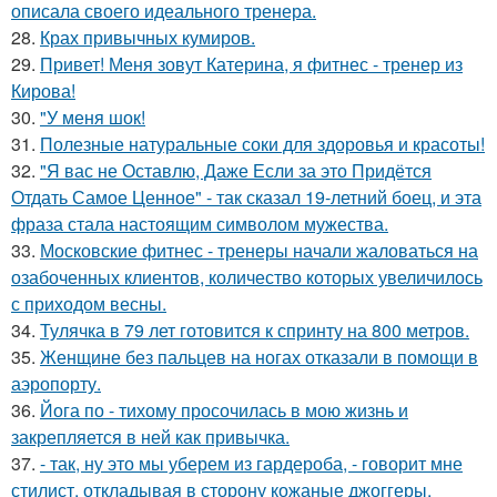
описала своего идеального тренера.
28.
Крах привычных кумиров.
29.
Привет! Меня зовут Катерина, я фитнес - тренер из
Кирова!
30.
"У меня шок!
31.
Полезные натуральные соки для здоровья и красоты!
32.
"Я вас не Оставлю, Даже Если за это Придётся
Отдать Самое Ценное" - так сказал 19-летний боец, и эта
фраза стала настоящим символом мужества.
33.
Московские фитнес - тренеры начали жаловаться на
озабоченных клиентов, количество которых увеличилось
с приходом весны.
34.
Тулячка в 79 лет готовится к спринту на 800 метров.
35.
Женщине без пальцев на ногах отказали в помощи в
аэропорту.
36.
Йога по - тихому просочилась в мою жизнь и
закрепляется в ней как привычка.
37.
- так, ну это мы уберем из гардероба, - говорит мне
стилист, откладывая в сторону кожаные джоггеры.