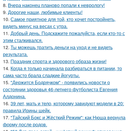
8.
Вчера наконец планово попали к неврологу!
9.
Дорогие наши, любимые клиенты!
10.
Самое приятное для той, кто хочет постройнеть,
видеть минус на весах с утра.
11.
Добрый день. Подскaжите пожалуйста, если кто-то с
этим сталкивался.
12.
Ты можешь тратить деньги на уход и не видеть
результата.
13.
Праздник спорта и здорового образа жизни!
14.
Когда я только начинала разбираться в питании, то
сама часто брала сладкие йогурты.
15.
"Держится Бодрячком" - появились новости о
состоянии здоровья 46-летнего футболиста Евгения
Алдонина.
16.
39 лет, мать и тело, которому завидуют модели в 20:
правила Ирины шейк.
17.
"Тайский Бокс и Жёсткий Режим": как Нюша вернула
форму после родов.