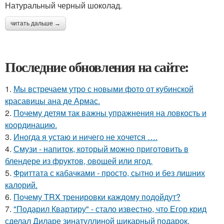
Натуральный черный шоколад.
читать дальше →
Последние обновления на сайте:
1.
Мы встречаем утро с новыми фото от кубинской
красавицы ана де Армас.
2.
Почему детям так важны упражнения на ловкость и
координацию.
3.
Иногда я устаю и ничего не хочется ….
4.
Смузи - напиток, который можно приготовить в
блендере из фруктов, овощей или ягод.
5.
Фриттата с кабачками - просто, сытно и без лишних
калорий.
6.
Почему TRX тренировки каждому подойдут?
7.
"Подарил Квартиру" - стало известно, что Егор крид
сделал Диларе зинатуллиной шикарный подарок.