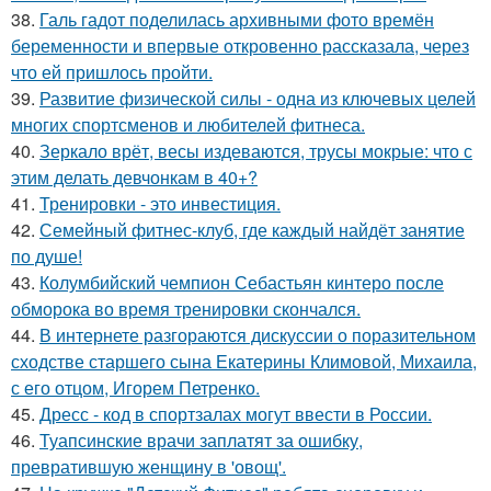
38.
Галь гадот поделилась архивными фото времён
беременности и впервые откровенно рассказала, через
что ей пришлось пройти.
39.
Развитие физической силы - одна из ключевых целей
многих спортсменов и любителей фитнеса.
40.
Зеркало врёт, весы издеваются, трусы мокрые: что с
этим делать девчонкам в 40+?
41.
Тренировки - это инвестиция.
42.
Семейный фитнес-клуб, где каждый найдёт занятие
по душе!
43.
Колумбийский чемпион Себастьян кинтеро после
обморока во время тренировки скончался.
44.
В интернете разгораются дискуссии о поразительном
сходстве старшего сына Екатерины Климовой, Михаила,
с его отцом, Игорем Петренко.
45.
Дресс - код в спортзалах могут ввести в России.
46.
Туапсинские врачи заплатят за ошибку,
превратившую женщину в 'овощ'.