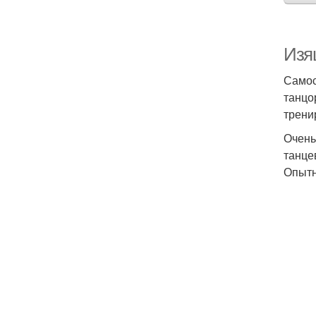
Изя
Самос
танцо
трени
Очень
танце
Опытн