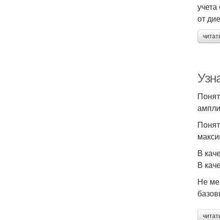
учета
от ди
читат
Узн
Понят
ампли
Понят
макси
В кач
В кач
Не ме
базов
читат