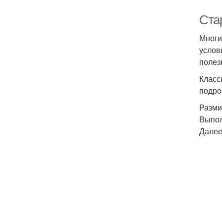
Стар
Многи
услов
полез
Класс
подро
Разми
Выпол
Далее