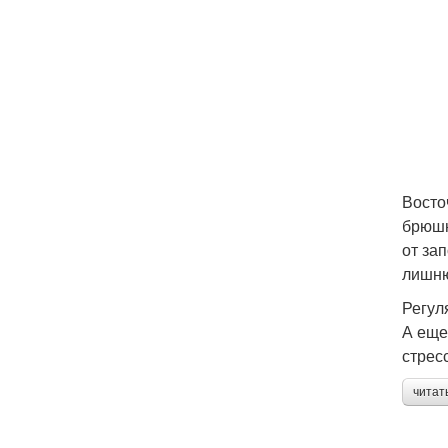
Восто
брюшн
от за
лишню
Регул
А еще
стрес
читат