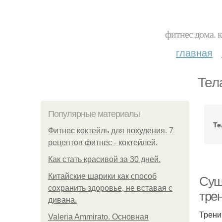
фитнес дома. 
главная
Тел
Популярные материалы
Те
Фитнес коктейль для похудения. 7
рецептов фитнес - коктейлей.
Как стать красивой за 30 дней.
Китайские шарики как способ
Суш
сохранить здоровье, не вставая с
тре
дивана.
Трени
Valeria Ammirato. Основная