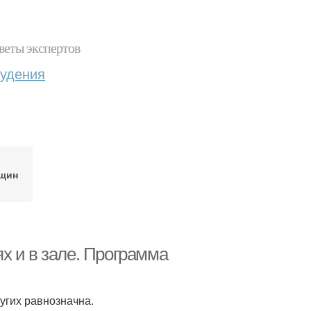
веты экспертов
худения
нщин
х и в зале. Программа
угих равнозначна.