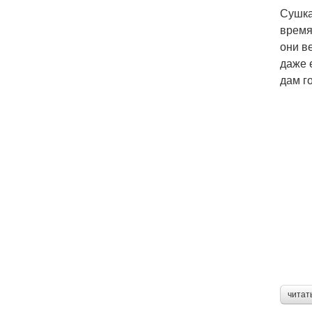
Сушка
время
они в
даже 
дам го
читат