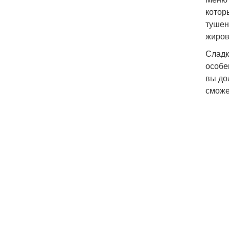
котор
тушен
жиров
Сладк
особе
вы до
сможе