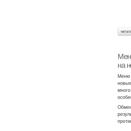
читат
Мен
на 
Меню 
новые
много
особе
Обмен
резул
проти