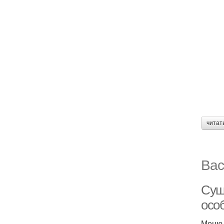
читат
Вас
Суш
осо
Меню 