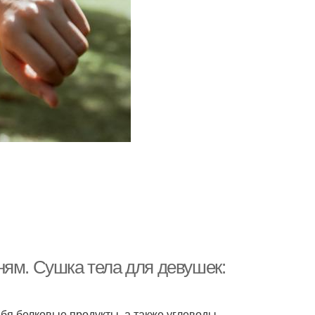
ням. Сушка тела для девушек:
бя белковые продукты, а также углеводы,