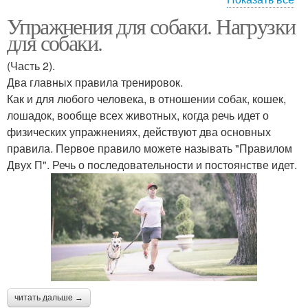
Упражнения для собаки. Нагрузки
Упражнения для
Фитнес для шоу-собак
для собаки.
укрепления
(Часть 2).
Два главных правила тренировок.
Как и для любого человека, в отношении собак, кошек,
Упражнения для собак
Базовые упражнения
лошадок, вообще всех животных, когда речь идет о
физических упражнениях, действуют два основных
правила. Первое правило можете называть "Правилом
Двух П". Речь о последовательности и постоянстве идет.
читать дальше →