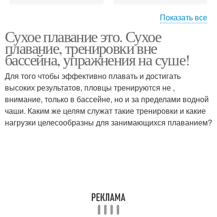
Показать все
Сухое плавание это. Сухое
Тренажеры для
Упражнения для пловца
плавание, тренировки вне
плавания
бассейна, упражнения на суше!
Для того чтобы эффективно плавать и достигать
Упражнения для
высоких результатов, пловцы тренируются не ,
Резина для плавания
плавания
внимание, только в бассейне, но и за пределами водной
чаши. Каким же целям служат такие тренировки и какие
нагрузки целесообразны для занимающихся плаванием?
Упражнения для
Упражнения в зале
обучения
Плавание для спины
Плавания для здоровья