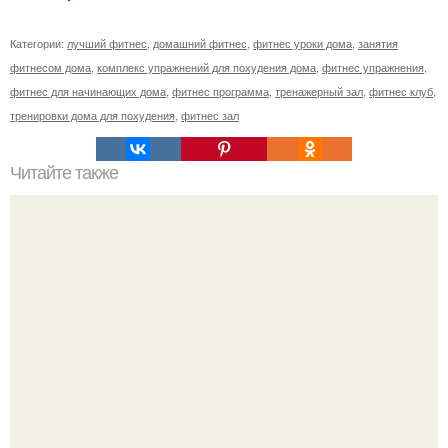
Категории:
лучший фитнес
,
домашний фитнес
,
фитнес уроки дома
,
занятия
фитнесом дома
,
комплекс упражнений для похудения дома
,
фитнес упражнения
,
фитнес для начинающих дома
,
фитнес программа
,
тренажерный зал
,
фитнес клуб
,
тренировки дома для похудения
,
фитнес зал
Читайте также
5 упражнений для красивых ягодиц.