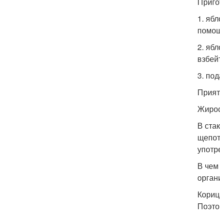
Приго
1. яб
помощ
2. яб
взбей
3. по
Прият
Жирос
В ста
щепот
употр
В чем
орган
Кориц
Поэто