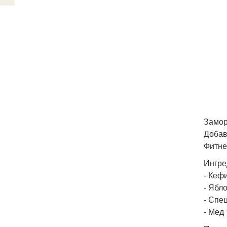
Замор
Добав
Фитне
Ингре
- Кефи
- Ябло
- Спе
- Мед 