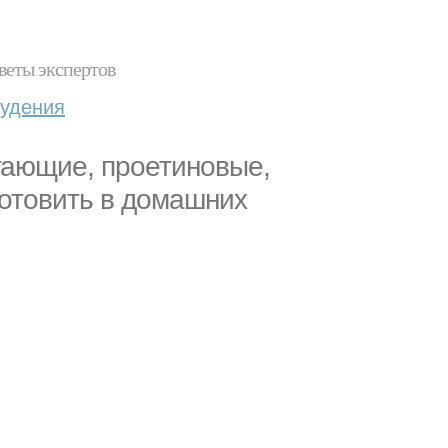
веты экспертов
худения
гающие, проетиновые,
готовить в домашних