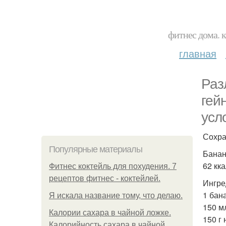
фитнес дома. 
главная
Раз
гей
усл
Сохра
Популярные материалы
Банан
62 кка
Фитнес коктейль для похудения. 7
рецептов фитнес - коктейлей.
Ингре
1 бан
Я искала название тому, что делаю.
150 м
Калории сахара в чайной ложке.
150 г 
Калорийность сахара в чайной