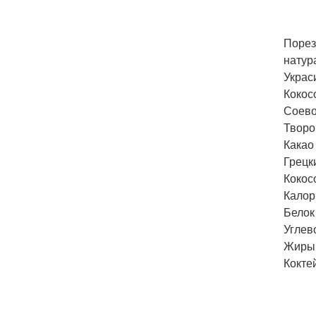
Порез
натур
Украс
Кокос
Соево
Творог
Какао 
Грецки
Кокос
Калори
Белок 
Углево
Жиры -
Кокте