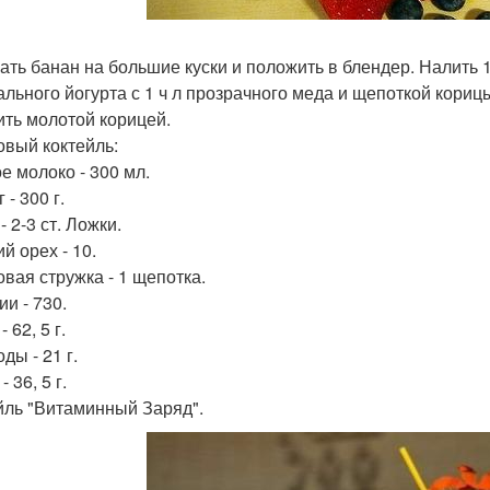
ать банан на большие куски и положить в блендер. Налить 1
ального йогурта с 1 ч л прозрачного меда и щепоткой корицы
ить молотой корицей.
овый коктейль:
е молоко - 300 мл.
 - 300 г.
- 2-3 ст. Ложки.
й орех - 10.
овая стружка - 1 щепотка.
и - 730.
- 62, 5 г.
ды - 21 г.
 36, 5 г.
йль "Витаминный Заряд".