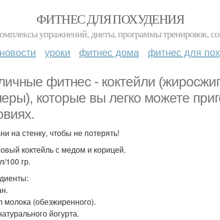
ФИТНЕС ДЛЯ ПОХУДЕНИЯ
комплексы упражнений, диеты, программы тренировок, со
новости
уроки
фитнес дома
фитнес для по
личные фитнес - коктейли (жиросжи
неры), которые вы легко можете при
овиях.
ни на стенку, чтобы не потерять!
овый коктейль с медом и корицей.
л/100 гр.
диенты:
ан.
л молока (обезжиренного).
натурального йогурта.