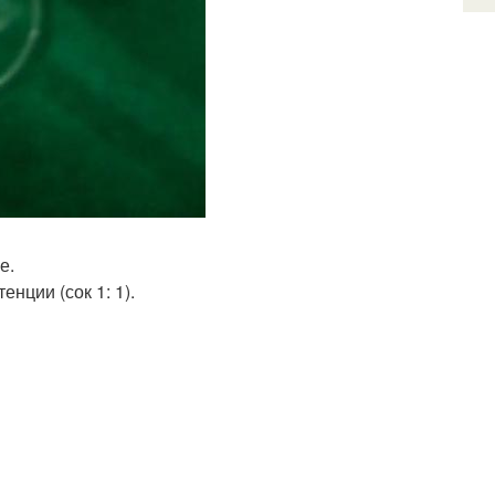
е.
нции (сок 1: 1).