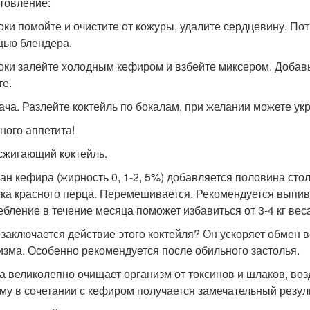
товление:
локи помойте и очистите от кожуры, удалите сердцевину. Пот
ью блендера.
локи залейте холодным кефиром и взбейте миксером. Добавь
те.
дача. Разлейте коктейль по бокалам, при желании можете ук
ного аппетита!
жигающий коктейль.
кан кефира (жирность 0, 1-2, 5%) добавляется половина сто
ка красного перца. Перемешивается. Рекомендуется выпива
ебление в течение месяца поможет избавиться от 3-4 кг вес
 заключается действие этого коктейля? Он ускоряет обмен 
изма. Особенно рекомендуется после обильного застолья.
а великолепно очищает организм от токсинов и шлаков, воз
му в сочетании с кефиром получается замечательный резуль