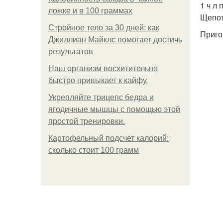
1 ч л
ложке и в 100 граммах
Щепот
Стройное тело за 30 дней: как
Приго
Джиллиан Майклс помогает достичь
результатов
Наш организм восхитительно
быстро привыкает к кайфу.
Укрепляйте трицепс бедра и
ягодичные мышцы с помощью этой
простой тренировки.
Картофельный подсчет калорий:
сколько стоит 100 грамм