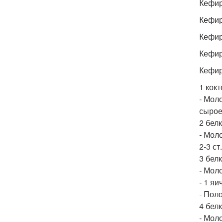
Кефир 
Кефир 
Кефир 
Кефир 
Кефир 
1 кок
- Моло
сырое 
2 бел
- Моло
2-3 ст
3 бел
- Моло
- 1 яи
- Пол
4 бел
- Моло