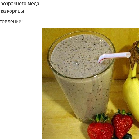
 прозрачного меда.
ка корицы.
товление: