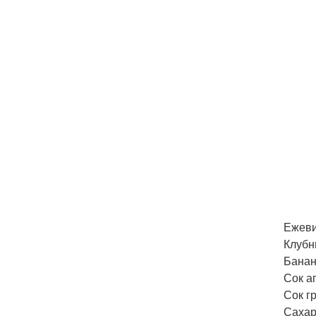
Ежеви
Клубн
Банан
Сок а
Сок гр
Сахар 