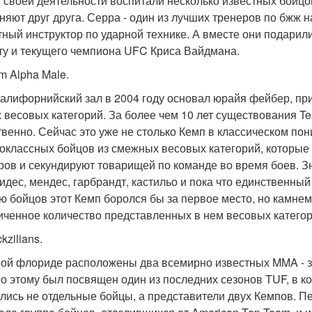
 своей деятельности воспитали несколько известных бойц
няют друг друга. Серра - один из лучших тренеров по бжж н
тный инструктор по ударной технике. А вместе они подарил
ту и текущего чемпиона UFC Криса Вайдмана.
m Alpha Male.
калифорнийский зал в 2004 году основал юрайя фейбер, пр
х весовых категорий. За более чем 10 лет существования Te
твенно. Сейчас это уже не столько Кемп в классическом по
оклассных бойцов из смежных весовых категорий, которые 
ров и секундируют товарищей по команде во время боев. Зн
идес, мендес, гарбрандт, кастильо и пока что единственн
ю бойцов этот Кемп боролся бы за первое место, но камнем
иченное количество представленных в нем весовых категор
ckzilians.
ой флориде расположены два всемирно известных MMA - зал
о этому был посвящен один из последних сезонов TUF, в к
лись не отдельные бойцы, а представители двух Кемпов. Перв