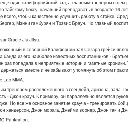
 еще один калифорнийский зал, а главным тренером в нем
по тайскому боксу, начавший преподавать в возрасте 16 л
е всего, чтобы качественно улучшить работу в стойке. Сре
бергер, Мэнни гамбурян и Трэвис Браун. Но главный воспита
sar Gracie Jiu Jitsu.
ложенный в северной Калифорнии зал Сезара грейси являе
 а банда из его наиболее известных воспитанников - братье
ин раз попадала в неприятные истории и газетные хроники.
 держаться вместе и не забывают упомянуть об этом практи
he Lab MMA.
ым тренером расположенного в глендейл, аризона, зала T
сть - Джон крауч. К примеру, он параллельно является рук
дже. Но все же основное занятие крауча - тренировать бо
сон хендерсон, Джон морага, Джейми ворнер, Джон так и Джо
MC Pankration.