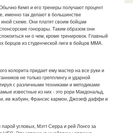
 Обычно Кемп и его тренеры получают процент
е, именно так делают в большинстве
 иной схеме. Они платят своим бойцам
и спонсорские гонорары. Таким образом они
покоиться ни о чем, кроме тренировок. Главный
х борцов из студенческой лиги в бойцов MMA.
ого колорита придает ему мастер на все руки и
танников не только грепплингу и ударной
тируя с различными техниками и методиками
самые известные из них - это рори Макдональд,
си, ив жабуин, Франсис кармон, Джозеф даффи и
 парой угловых, Мэтт Серра и рей Лонго за