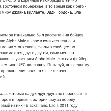
ов UFC. Эти коренные ньюйоркцы отлично
а восточном побережье, в то время как Лонго -
и миру джиана вилланте, Эдди Гордона, Эла
ичем он изначально был рассчитан на бойцов
am Alpha Male вырос и количественно, и
нимании этого слова, сколько сообщество
занимаются друг с другом, сами меняют
аковые участники Alpha Male - это сам фейбер,
ый чемпион UFC диллашоу. Пожалуй, по среднему
 преткновения является все же очень
ий.
а, которые на дух друг друга не переносят, и
отором впервые в истории шоу за победу
ый из них - Blackzilians. Его в 2011 году