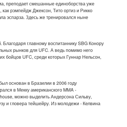
ма, преподает смешанные единоборства уже
, как рэмпейдж Джексон, Тито ортиз и Рикко
рла эспарза. Здесь же тренировался ныне
ый. Благодаря главному воспитаннику SBG Конору
льных рынков для UFC. А ведь помимо него
гих бойцов UFC, среди которых Гуннар Нельсон,
 был основан в Бразилии в 2006 году
брался в Мекку американского MMA -
house, можно выделить Андерсона Сильву,
узу и гловера тейшейру. Из молодежи - Келвина