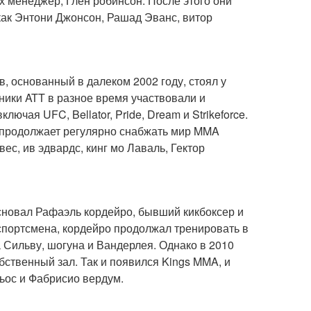
х менеджер, Глен робинсон. После этого они
 как Энтони Джонсон, Рашад Эванс, витор
, основанный в далеком 2002 году, стоял у
ики ATT в разное время участвовали и
чая UFC, Bellator, Pride, Dream и Strikeforce.
м продолжает регулярно снабжать мир MMA
ес, ив эдвардс, кинг мо Лаваль, Гектор
сновал Рафаэль кордейро, бывший кикбоксер и
 спортсмена, кордейро продолжал тренировать в
 Сильву, шогуна и Вандерлея. Однако в 2010
бственный зал. Так и появился Kings MMA, и
ьос и Фабрисио вердум.