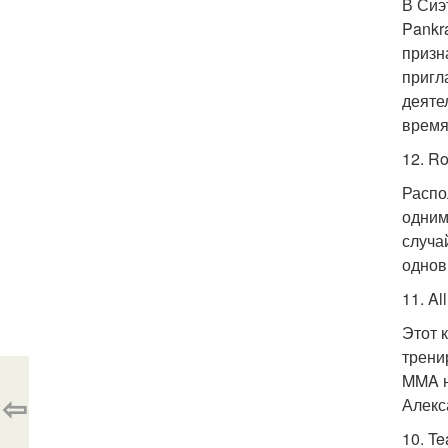
В Сиэ
Pankr
призн
пригл
деяте
время
12. Ro
Распо
одним
случа
однов
11. Al
Этот 
трени
MMA н
⇦
Алекс
10. T