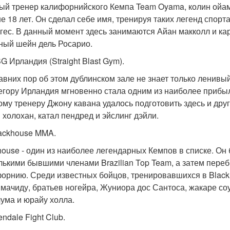
ый тренер калифорнийского Кемпа Team Oyama, колин ойа
е 18 лет. Он сделал себе имя, тренируя таких легенд спорта
гес. В данный момент здесь занимаются Айан макколл и ка
ный шейн дель Росарио.
G Ирландия (Straight Blast Gym).
авних пор об этом дублинском зале не знает только ленив
егору Ирландия мгновенно стала одним из наиболее прибы
ому тренеру Джону кавана удалось подготовить здесь и дру
 холохан, катал пендред и эйслинг дэйли.
lackhouse MMA.
house - один из наиболее легендарных Кемпов в списке. Он
лькими бывшими членами Brazilian Top Team, а затем пере
орнию. Среди известных бойцов, тренировавшихся в Black
 мачиду, братьев ногейра, Жуниора дос Сантоса, жакаре со
лума и юрайу холла.
endale Fight Club.