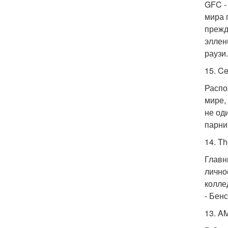
GFC -
мира 
прежд
эллен
раузи.
15. Ce
Распо
мире,
не од
парни
14. T
Главн
лично
колле
- Бен
13. A