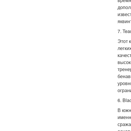
время
допол
извес
яквин
7. Tea
Этот 
легки
качес
высок
трене
бенав
уровн
огран
6. Bla
В южн
именн
сража