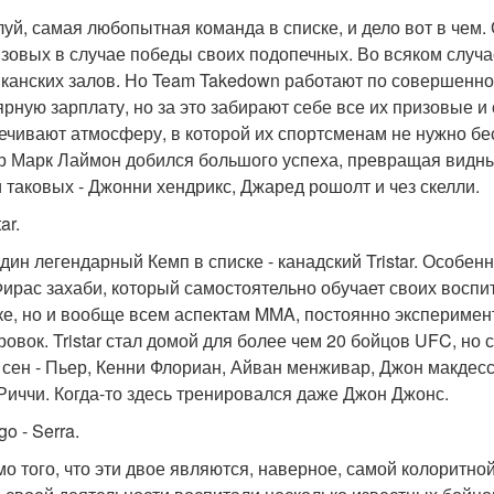
уй, самая любопытная команда в списке, и дело вот в чем.
изовых в случае победы своих подопечных. Во всяком случа
канских залов. Но Team Takedown работают по совершенно
ярную зарплату, но за это забирают себе все их призовые 
ечивают атмосферу, в которой их спортсменам не нужно бес
р Марк Лаймон добился большого успеха, превращая видны
 таковых - Джонни хендрикс, Джаред рошолт и чез скелли.
tar.
дин легендарный Кемп в списке - канадский Tristar. Особенн
Фирас захаби, который самостоятельно обучает своих воспи
ке, но и вообще всем аспектам MMA, постоянно эксперимен
ровок. Tristar стал домой для более чем 20 бойцов UFC, но 
сен - Пьер, Кенни Флориан, Айван менживар, Джон макдес
Риччи. Когда-то здесь тренировался даже Джон Джонс.
go - Serra.
о того, что эти двое являются, наверное, самой колоритной