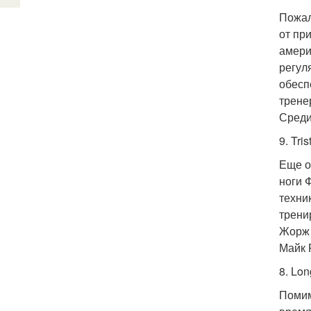
Пожал
от пр
амери
регул
обесп
трене
Среди
9. Tris
Еще о
ноги 
техни
трени
Жорж 
Майк 
8. Lon
Помим