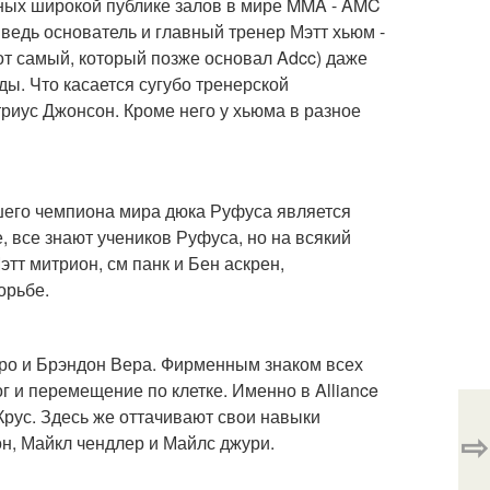
ных широкой публике залов в мире MMA - AMC
 ведь основатель и главный тренер Мэтт хьюм -
от самый, который позже основал Adcc) даже
ды. Что касается сугубо тренерской
риус Джонсон. Кроме него у хьюма в разное
шего чемпиона мира дюка Руфуса является
, все знают учеников Руфуса, но на всякий
этт митрион, см панк и Бен аскрен,
орьбе.
рро и Брэндон Вера. Фирменным знаком всех
 и перемещение по клетке. Именно в Alliance
рус. Здесь же оттачивают свои навыки
⇨
н, Майкл чендлер и Майлс джури.