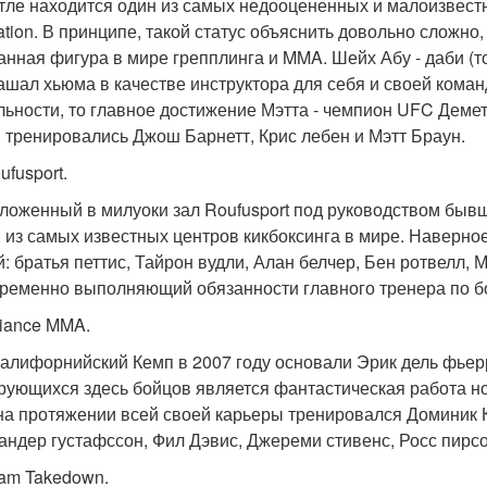
тле находится один из самых недооцененных и малоизвест
ation. В принципе, такой статус объяснить довольно сложно,
анная фигура в мире грепплинга и MMA. Шейх Абу - даби (т
ашал хьюма в качестве инструктора для себя и своей коман
льности, то главное достижение Мэтта - чемпион UFC Демет
 тренировались Джош Барнетт, Крис лебен и Мэтт Браун.
ufusport.
ложенный в милуоки зал Roufusport под руководством быв
 из самых известных центров кикбоксинга в мире. Наверное
й: братья петтис, Тайрон вудли, Алан белчер, Бен ротвелл, М
ременно выполняющий обязанности главного тренера по б
liance MMA.
калифорнийский Кемп в 2007 году основали Эрик дель фье
рующихся здесь бойцов является фантастическая работа ног
а протяжении всей своей карьеры тренировался Доминик К
андер густафссон, Фил Дэвис, Джереми стивенс, Росс пирсо
eam Takedown.