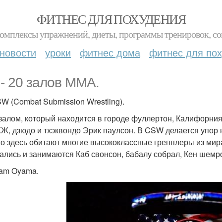
ФИТНЕС ДЛЯ ПОХУДЕНИЯ
комплексы упражнений, диеты, программы тренировок, со
новости
уроки
фитнес дома
фитнес для по
 - 20 залов MMA.
SW (Combat Submission Wrestling).
залом, который находится в городе фуллертон, Калифорния
Ж, дзюдо и тхэквондо Эрик паулсон. В CSW делается упор 
о здесь обитают многие высококлассные грепплеры из мир
ались и занимаются Каб свонсон, бабалу собрал, Кен шемро
eam Oyama.