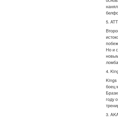
основ
нанял
белфо
5. ATT
Второ
исток
побеж
Но и 
новым
ломба
4. Ki
Kings
боец 
Брази
году 
трени
3. AK