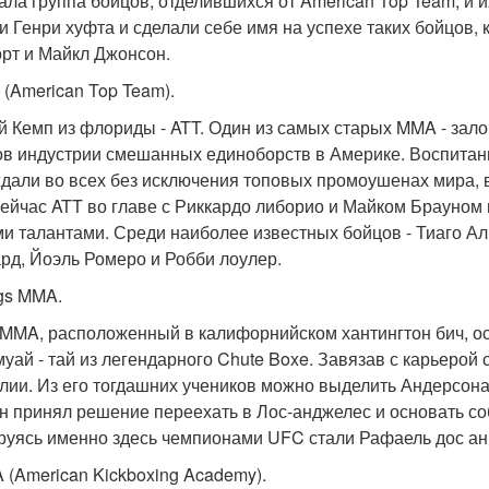
ала группа бойцов, отделившихся от American Top Team, и и
и Генри хуфта и сделали себе имя на успехе таких бойцов,
рт и Майкл Джонсон.
 (American Top Team).
й Кемп из флориды - ATT. Один из самых старых MMA - залов
ов индустрии смешанных единоборств в Америке. Воспитанн
дали во всех без исключения топовых промоушенах мира, вклю
сейчас ATT во главе с Риккардо либорио и Майком Брауно
и талантами. Среди наиболее известных бойцов - Тиаго Алв
рд, Йоэль Ромеро и Робби лоулер.
ngs MMA.
 MMA, расположенный в калифорнийском хантингтон бич, о
муай - тай из легендарного Chute Boxe. Завязав с карьерой
лии. Из его тогдашних учеников можно выделить Андерсона
он принял решение переехать в Лос-анджелес и основать со
руясь именно здесь чемпионами UFC стали Рафаель дос ан
A (American Kickboxing Academy).