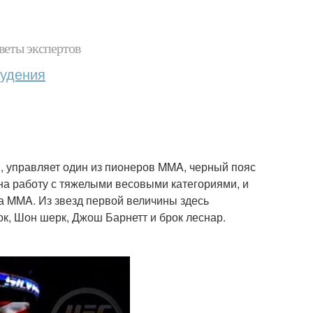
веты экспертов
худения
, управляет один из пионеров MMA, черный пояс
на работу с тяжелыми весовыми категориями, и
а MMA. Из звезд первой величины здесь
к, Шон шерк, Джош Барнетт и брок леснар.