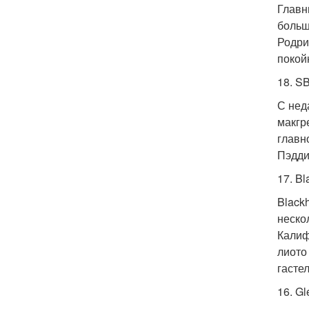
Главн
больш
Родри
покой
18. SB
С нед
макгр
главн
Пэдди
17. B
Black
неско
Калиф
лиото
гасте
16. Gl