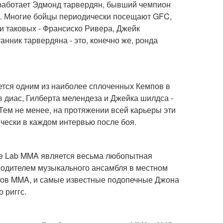
 работает Эдмонд тарвердян, бывший чемпион
ет. Многие бойцы периодически посещают GFC,
ди таковых - Франсиско Ривера, Джейк
нник тарвердяна - это, конечно же, ронда
тся одним из наиболее сплоченных Кемпов в
в диас, Гилберта мелендеза и Джейка шилдса -
 Тем не менее, на протяжении всей карьеры эти
чески в каждом интервью после боя.
he Lab MMA является весьма любопытная
оводителем музыкального ансамбля в местном
йцов MMA, и самые известные подопечные Джона
 риггс.