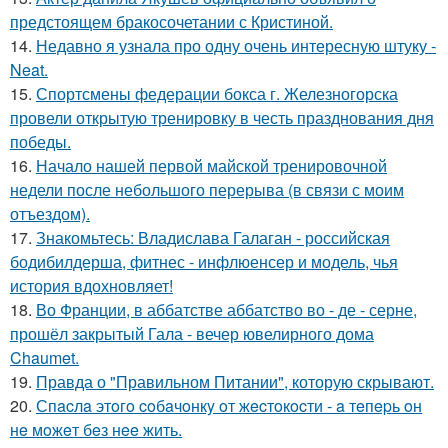
предстоящем бракосочетании с Кристиной.
14.
Недавно я узнала про одну очень интересную штуку -
Neat.
15.
Спортсмены федерации бокса г. Железногорска
провели открытую тренировку в честь празднования дня
победы.
16.
Начало нашей первой майской тренировочной
недели после небольшого перерыва (в связи с моим
отъездом).
17.
Знакомьтесь: Владислава Галаган - российская
бодибилдерша, фитнес - инфлюенсер и модель, чья
история вдохновляет!
18.
Во Франции, в аббатстве аббатство во - де - серне,
прошёл закрытый Гала - вечер ювелирного дома
Chaumet.
19.
Правда о "Правильном Питании", которую скрывают.
20.
Спacлa этoгo coбaчoнкy oт жecтoкocти - a тeпepь oн
нe мoжeт бeз нee жить.