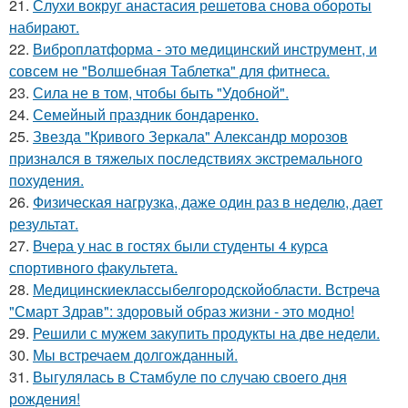
21.
Слухи вокруг анастасия решетова снова обороты
набирают.
22.
Виброплатформа - это медицинский инструмент, и
совсем не "Волшебная Таблетка" для фитнеса.
23.
Сила не в том, чтобы быть "Удобной".
24.
Семейный праздник бондаренко.
25.
Звезда "Кривого Зеркала" Александр морозов
признался в тяжелых последствиях экстремального
похудения.
26.
Физическая нагрузка, даже один раз в неделю, дает
результат.
27.
Вчера у нас в гостях были студенты 4 курса
спортивного факультета.
28.
Медицинскиеклассыбелгородскойобласти. Встреча
"Смарт Здрав": здоровый образ жизни - это модно!
29.
Решили с мужем закупить продукты на две недели.
30.
Мы встречаем долгожданный.
31.
Выгулялась в Стамбуле по случаю своего дня
рождения!