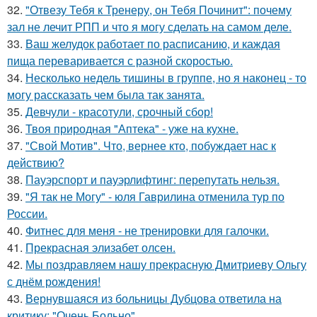
32.
"Отвезу Тебя к Тренеру, он Тебя Починит": почему
зал не лечит РПП и что я могу сделать на самом деле.
33.
Ваш желудок работает по расписанию, и каждая
пища переваривается с разной скоростью.
34.
Несколько недель тишины в группе, но я наконец - то
могу рассказать чем была так занята.
35.
Девчули - красотули, срочный сбор!
36.
Твоя природная "Аптека" - уже на кухне.
37.
"Свой Мотив". Что, вернее кто, побуждает нас к
действию?
38.
Пауэрспорт и пауэрлифтинг: перепутать нельзя.
39.
"Я так не Могу" - юля Гаврилина отменила тур по
России.
40.
Фитнес для меня - не тренировки для галочки.
41.
Прекрасная элизабет олсен.
42.
Мы поздравляем нашу прекрасную Дмитриеву Ольгу
с днём рождения!
43.
Вернувшаяся из больницы Дубцова ответила на
критику: "Очень Больно".