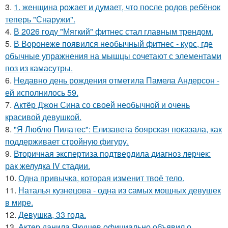
3.
1. женщина рожает и думает, что после родов ребёнок
теперь "Снаружи".
4.
В 2026 году "Мягкий" фитнес стал главным трендом.
5.
В Воронеже появился необычный фитнес - курс, где
обычные упражнения на мышцы сочетают с элементами
поз из камасутры.
6.
Недавно день рождения отметила Памела Андерсон -
ей исполнилось 59.
7.
Актёр Джон Сина со своей необычной и очень
красивой девушкой.
8.
"Я Люблю Пилатес": Елизавета боярская показала, как
поддерживает стройную фигуру.
9.
Вторичная экспертиза подтвердила диагноз лерчек:
рак желудка IV стадии.
10.
Одна привычка, которая изменит твоё тело.
11.
Наталья кузнецова - одна из самых мощных девушек
в мире.
12.
Девушка, 33 года.
13.
Актер данила Якушев официально объявил о