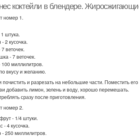
нес коктейли в блендере. Жиросжигающие
т номер 1.
Коктейль для
таминные коктейли
Пол
 1 штука.
похудения
- 2 кусочка.
 7 веточек.
ка - 7 веточек.
- 100 миллилитров.
 по вкусу и желанию.
ви почистить и разрезать на небольшие части. Поместить его
киви добавить лимон, зелень и воду, хорошо перемешать.
отреблять сразу после приготовления.
т номер 2.
рут - 1/4 штуки.
 - 4 кусочка.
 - 250 миллилитров.