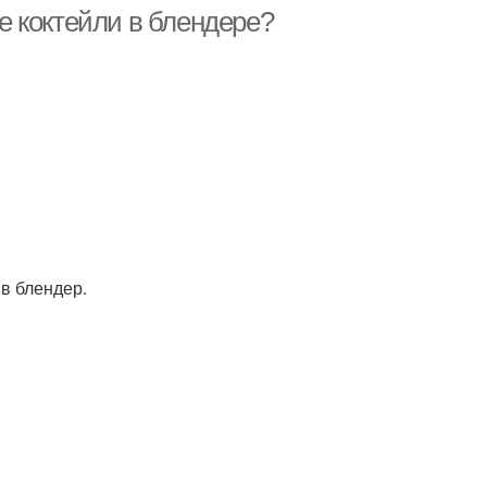
 коктейли в блендере?
езные коктейли
Коктейли для блендера
 в блендер.