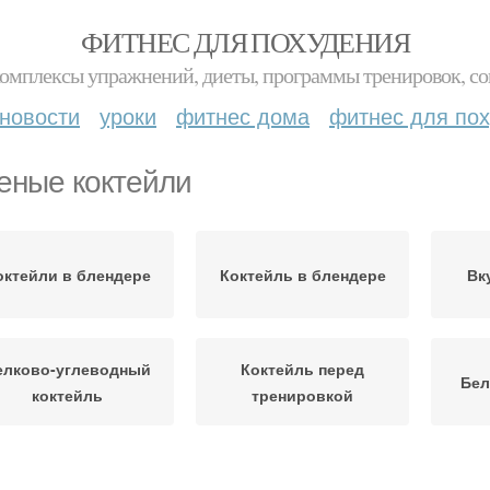
ФИТНЕС ДЛЯ ПОХУДЕНИЯ
комплексы упражнений, диеты, программы тренировок, со
новости
уроки
фитнес дома
фитнес для по
еные коктейли
октейли в блендере
Коктейль в блендере
Вк
елково-углеводный
Коктейль перед
Бел
коктейль
тренировкой
леводный коктейль
Протеиновый коктейль
Кокт