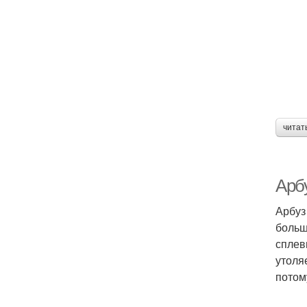
читат
Арбу
Арбуз
больш
сплев
утоля
потом