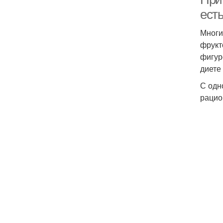
ест
Многи
фрукт
фигур
диете
С одн
рацио