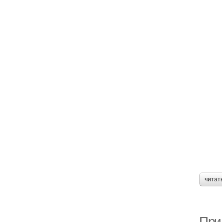
читат
При