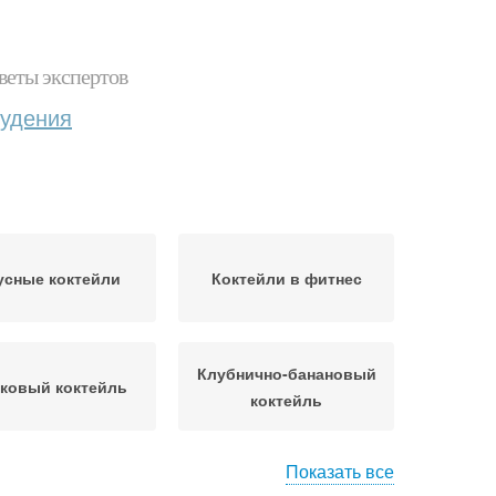
веты экспертов
худения
усные коктейли
Коктейли в фитнес
Клубнично-банановый
ковый коктейль
коктейль
Показать все
ейль с творогом
Коктейль для костей