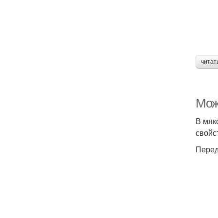
читат
Можн
В мяк
свойс
Перед