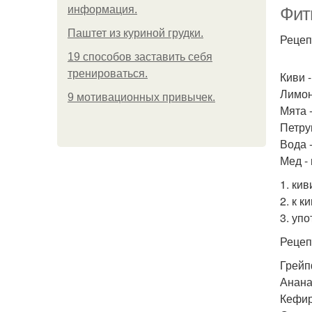
информация.
Фит
Паштет из куриной грудки.
Рецеп
19 способов заставить себя
Ви
тренироваться.
Киви -
Лимон 
9 мотивационных привычек.
Мята -
Петруш
Вода 
Мед -
1. ки
2. к 
3. уп
Рецеп
Грейпф
Ананас
Кефир