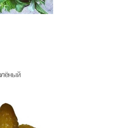
олёный