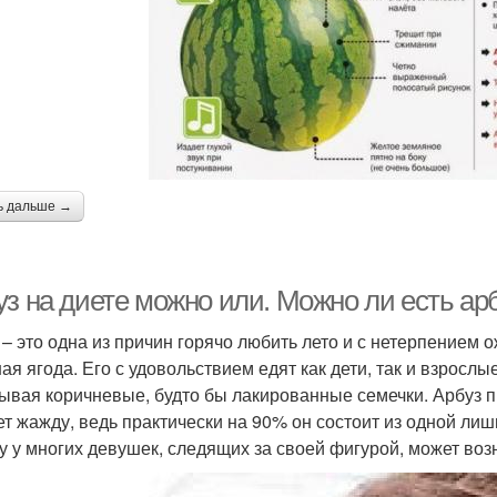
ь дальше →
з на диете можно или. Можно ли есть арб
 – это одна из причин горячо любить лето и с нетерпением о
ая ягода. Его с удовольствием едят как дети, так и взросл
ывая коричневые, будто бы лакированные семечки. Арбуз п
ет жажду, ведь практически на 90% он состоит из одной лишь
у у многих девушек, следящих за своей фигурой, может возн