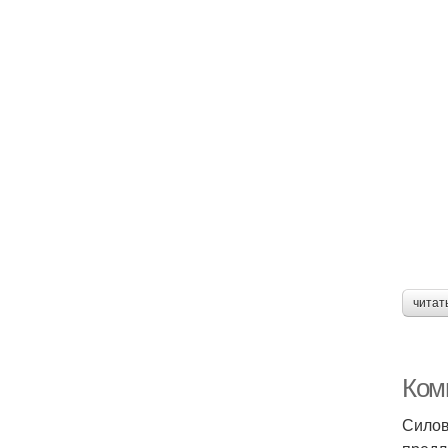
читат
Ком
Силов