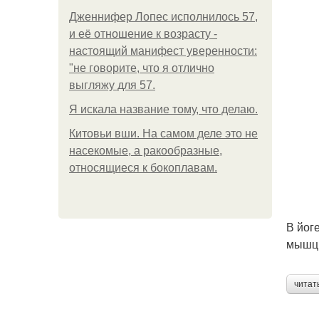
Дженнифер Лопес исполнилось 57,
и её отношение к возрасту -
настоящий манифест уверенности:
"не говорите, что я отлично
выгляжу для 57.
Я искала название тому, что делаю.
Китовьи вши. На самом деле это не
насекомые, а ракообразные,
относящиеся к бокоплавам.
В йог
мышцы
читат