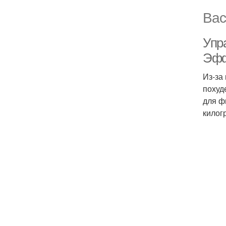
Вас
Упр
Эфф
Из-за
похуд
для ф
килог