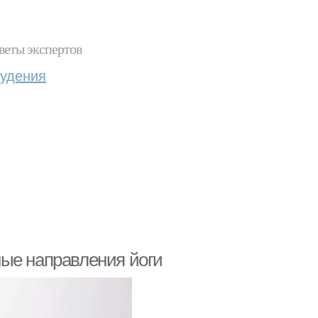
веты экспертов
худения
ные направления йоги