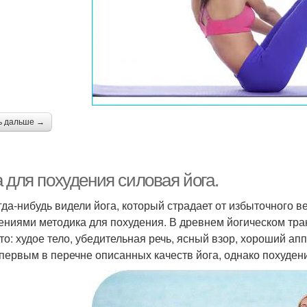
ь дальше →
 для похудения силовая йога.
гда-нибудь видели йога, который страдает от избыточного в
ениями методика для похудения. В древнем йогическом трак
это: худое тело, убедительная речь, ясный взор, хороший апп
 первым в перечне описанных качеств йога, однако похуден