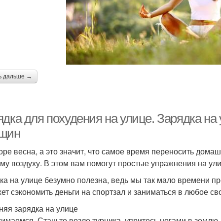
ь дальше →
ядка для похудения на улице. Зарядка на
щин
оре весна, а это значит, что самое время переносить домаш
му воздуху. В этом вам помогут простые упражнения на ули
ка на улице безумно полезна, ведь мы так мало времени пр
ет сэкономить деньги на спортзал и заниматься в любое сво
няя зарядка на улице
жимаемся. Станьте возле турника, упритесь ногами в землю,