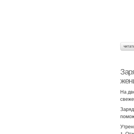
читат
Зар
жен
На дв
свеже
Заряд
помож
Утрен
1. От