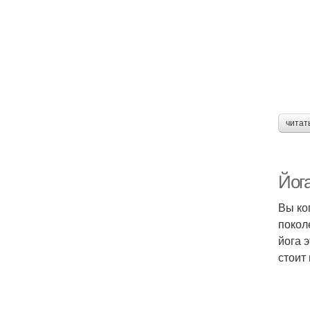
читат
Йога
Вы ко
покол
йога 
стоит