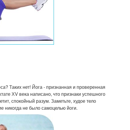
еса? Таких нет! Йога - признанная и проверенная
тате ХV века написано, что признаки успешного
етит, спокойный разум. Заметьте, худое тело
ие никогда не было самоцелью йоги.