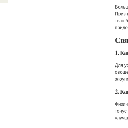
Больш
Призн
тело 
приде
Свя
1. Ка
Для у
овоще
злоуп
2. Ка
Физич
тонус
улучш