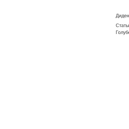
Диден
Стать
Голуб