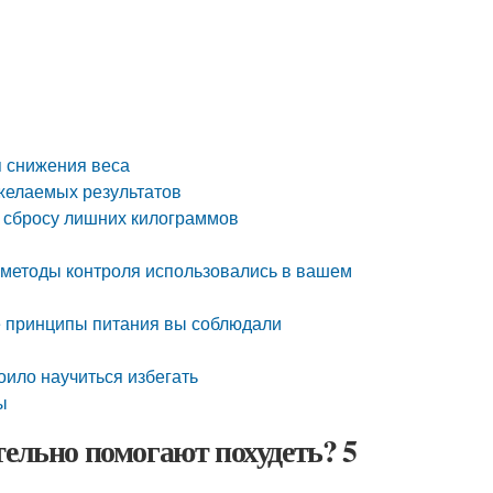
я снижения веса
 желаемых результатов
о сбросу лишних килограммов
е методы контроля использовались в вашем
ые принципы питания вы соблюдали
оило научиться избегать
ы
тельно помогают похудеть? 5