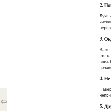
2. По
Лучши
числа
нерво
3. О
Важно
этого
вниз.
челов
4. Не
Навер
непри
⇦
5. Др