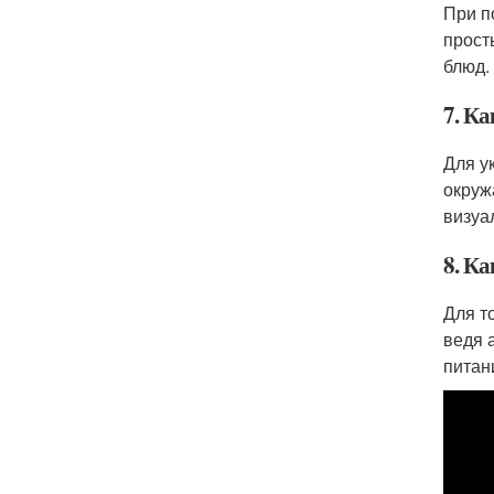
При п
прост
блюд.
7. К
Для у
окруж
визуа
8. К
Для т
ведя 
питан