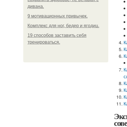
дивана.
9 мотивационных привычек.
Комплекс для ног, бедер и ягодиц.
19 способов заставить себя
К
тренироваться.
К
К
К
с
К
К
К
К
Экс
сов