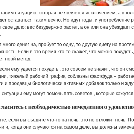
тавим ситуацию, которая не является исключением, а вполн
удет оставаться таким вечно. Но идут годы, и употребление
т свое дело: вес безудержно растет, а он или она убеждает 
.
т много денег на, пробует то одну, то другую диету на прот
жность. Если в это время кто-то скажет, что можно похудеть
ет новй метод.
если ему удается похудеть , это совсем не значит, что он см
ции, тяжелый рабочий график, соблазны фастфуда – работае
ги и продавцы биологически активных добавок только и ждут,
й ситуации ему могут помочь пять советов , которые кажут
огласитесь с необходимостью немедленного удовлетв
те, если вы съедите что-то на ночь, это не отложит ночь. П
чи и, когда они случаются на самом деле, вы должны замечат