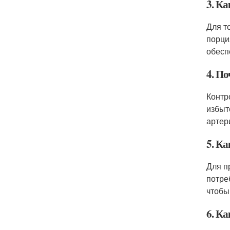
3. Ка
Для т
порци
обесп
4. П
Контр
избыт
артер
5. К
Для п
потре
чтобы
6. К