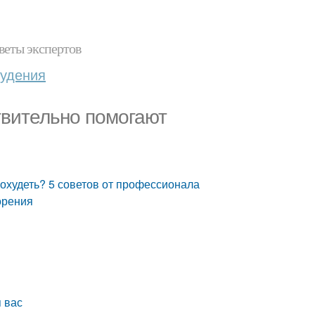
веты экспертов
худения
твительно помогают
охудеть? 5 советов от профессионала
орения
 вас