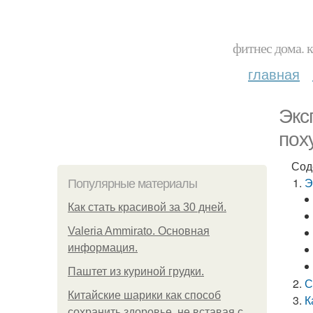
фитнес дома. 
главная
Экс
пох
Сод
Э
Популярные материалы
Как стать красивой за 30 дней.
Valeria Ammirato. Основная
информация.
Паштет из куриной грудки.
С
Китайские шарики как способ
К
сохранить здоровье, не вставая с