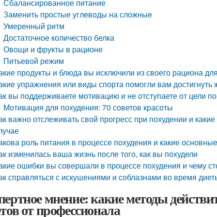
Сбалансированное питание
Заменить простые углеводы на сложные
Умеренный ритм
Достаточное количество белка
Овощи и фрукты в рационе
Питьевой режим
акие продукты и блюда вы исключили из своего рациона дл
акие упражнения или виды спорта помогли вам достигнуть
ак вы поддерживаете мотивацию и не отступаете от цели п
Мотивация для похудения: 70 советов красоты
ак важно отслеживать свой прогресс при похудении и каки
лучае
акова роль питания в процессе похудения и какие основн
ак изменилась ваша жизнь после того, как вы похудели
акие ошибки вы совершали в процессе похудения и чему ст
ак справляться с искушениями и соблазнами во время диет
пертное мнение: какие методы действи
етов от профессионала