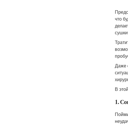
Предс
что б
делае
сушки
Трати
возмо
пробу
Даже 
ситуа
хирур
В это
1. С
Пойми
неуда