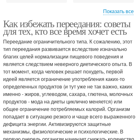
Показать все
Как избежать переедания: советы
Активность на желание
для тех, кто все время хочет есть
Переедание ограничительного типа. К сожалению, этот
тип переедания развивается вследствие изначально
благих целей нормализации пищевого поведения и
является следствием неверного диетического опыта. В
тот момент, когда человек решает похудеть, первой
идеей является ограничение употребления каких-то
определенных продуктов (и тут уже не так важно, каких
именно - жиров, углеводом, сахара, глютена, молочных
продуктов - мода на диеты циклично меняется) или
общее ограничение потребляемых калорий. Организм
попадает в ситуацию резкого и чаще всего выраженного
дефицита энергии. Активизируются защитные
механизмы, физиологические и психологические. В
первую очередь организм начинает снижать количество