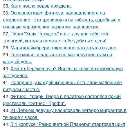
35.
Как я после родов похудела.
36.
Основная идея фитнеса, направленного на
омоложение - это тренировки на гибкость, аэробные и
силовые упражнения, развитие равновесия.
37.
Пиши "Хочу Похудеть" и я стану для тебя той
энергией, которая поможет тебе добиться цели!
38.
Мари краймбрери откровенно рассказала о даве.
39.
Твоя мини - шпаргалка по макронутриентам на
каждый день.
40.
Хейтят беременную? Ивлев за свою возлюбленную
заступился.
41.
Наверное, у каждой женщины есть свои маленькие
ритуалы счастья.
42.
Фитнес - трофи. Вчера в политехе состоялся яркий
фестиваль "Фитнес - Трофи".
43.
21-Летнюю девушку насиловали четверо мигрантов в
течение 4 часов.
44.
В 1 корпусе "Разноцветной Планеты" стартовал цикл