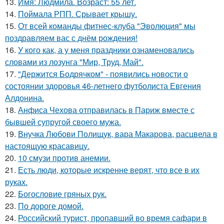
13.
Имя: Людмила. Возраст: 55 лет.
14.
Поймала РПП. Срывает крышу.
15.
От всей команды фитнес-клуба "Эволюция" мы
поздравляем вас с днём рождения!
16.
У кого как, а у меня праздники ознаменовались
словами из лозунга "Мир, Труд, Май".
17.
"Держится Бодрячком" - появились новости о
состоянии здоровья 46-летнего футболиста Евгения
Алдонина.
18.
Анфиса Чехова отправилась в Париж вместе с
бывшей супругой своего мужа.
19.
Внучка Любови Полищук, вара Макарова, расцвела в
настоящую красавицу.
20.
10 смузи против анемии.
21.
Есть люди, которые искренне верят, что все в их
руках.
22.
Богословие гряных рук.
23.
По дороге домой.
24.
Российский турист, пропавший во время сафари в