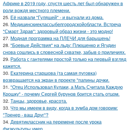
Африке в 2019 году, спустя шесть лет был обнаружен в
роли вождя местного племени.
25.
Её назвали "Гулящей" - и выгнали из дома.
26.
Медицинскиеклассыбелгородскойобласти. Встреча
"Смарт Здрав": здоровый образ жизни - это модно!
27.
Модная программа на ПЛЕЧИ для барышень!
28.
"Боевые Действия" на льду: Плющенко и Ягудин
снова сошлись в словесной схватке, забыв о приличиях.
29.
Работа с гантелями простой только на первый взгляд
кажется.
30.
Екатерина старшова (та самая пуговка)
возвращается на экран в проекте "папины дочки.
31.
"Отец Использовал Кулаки, а Мать Считала Каждую
Крошку" - почему Сергей бурунов боится стать отцом.
32.
Танцы, здоровье, красота.
33.
Что мы имеем в виду, когда в зумба дом говорим:
"Тренер - ваш Друг"?
34.
Девятиклассник на перемене после урока
физкультуры умер.