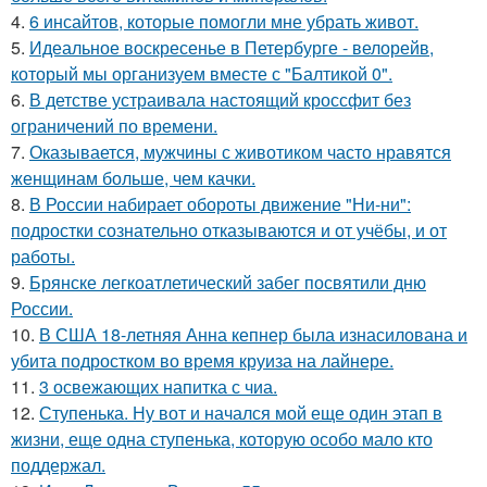
4.
6 инсайтов, которые помогли мне убрать живот.
5.
Идеальное воскресенье в Петербурге - велорейв,
который мы организуем вместе с "Балтикой 0".
6.
В детстве устраивала настоящий кроссфит без
ограничений по времени.
7.
Оказывается, мужчины с животиком часто нравятся
женщинам больше, чем качки.
8.
В России набирает обороты движение "Ни-ни":
подростки сознательно отказываются и от учёбы, и от
работы.
9.
Брянске легкоатлетический забег посвятили дню
России.
10.
В США 18-летняя Анна кепнер была изнасилована и
убита подростком во время круиза на лайнере.
11.
3 освежающих напитка с чиа.
12.
Ступенька. Ну вот и начался мой еще один этап в
жизни, еще одна ступенька, которую особо мало кто
поддержал.