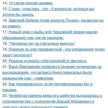
14.
10 смузи против анемии.
15.
Стрип - пластика - топ - 5 вопросов, которые вы
хотели бы задать.
16.
Дмитрий Дибров готов вернуть Полину, несмотря на
ее измену.
17.
Новый удар судьбы для Чекалиной: врачи нашли
образование там, где не ожидали.
18.
"Человека нет за считанные минуты!
19.
Новичок ты или продвинутый - эти упражнения точно
дадут результат!
20.
Решила устроить себе входной от фитнеса.
21.
Ваня Дмитриенко подвергся резкому осуждению за
высказывание, что актриса Анна пересильд была
названа им секс - символом.
22.
Как тренироваться, если противопоказан бег и
прыжки.
23.
Четвёртая ракетка мира ига швёнтек высказалась о
сотрудничестве с психологом Дарьей Абрамович и
описала своего идеального тренера.