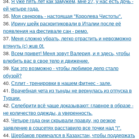
34.
Я уже пять лет как замужем, мне 27, у нас есть дочь -
ей четыре года.
35.
Моя свекровь - настоящая "Королева Чистоты".
36.
Ирину шейк раскритиковали в Италии после её
появления на фестивале сан - ремо.
37.
Меня сложно убрать, легко отрастить и невозможно
втянуть (с) жuв 0t.
38.
Всем привет! Меня зовут Валерия, и я здесь, чтобы
влюбить вас в свое тело и движение.
39.
Как это возможно - чтобы любимое дело стало
обузой?
40.
Сплит - тренировки в нашем фитнес - зале.
41.
Врачебная чета из тынды не вернулась из отпуска в
Турции.
42.
Селебрити всё чаще доказывают: главное в образе -
не количество одежды, а уверенность.
43.
Четыре года они скрывали правду, но резкое
заявление в соцсетях расставило все точки над "i".
44.
Щербаков примчался в Казахстан, чтобы поддержать