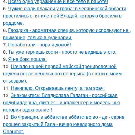
4.
Всего одно упражнение и всё тело в работе!
5.
Чужие люди плакали у гроба: в челябинской области
простились с пятилетней Владой, которую бросили в
роддоме.
6.
Гвоздика - ароматная специя, которую используют не ,
внимание, только в кулинарии.
7.
Поработали - пора и домой!
8.
Ты уже теряешь кости - просто не видишь этого.
9.
Я на бокс пошла.
10.
Начало нашей первой майской тренировочной
недели после небольшого перерыва (в связи с моим
отъездом).
11.
Накипело. Открываешь ленту, а там spaч:
12.
Знакомьтесь: Владислава Галаган - российская
бодибилдерша, фитнес - инфлюенсер и модель, чья
история вдохновляет!
13.
Во Франции, в аббатстве аббатство во - де - серне,
прошёл закрытый Гала - вечер ювелирного дома
Chaumet.