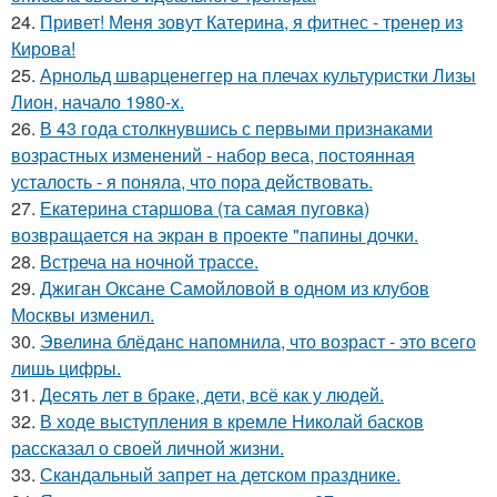
24.
Привет! Меня зовут Катерина, я фитнес - тренер из
Кирова!
25.
Арнольд шварценеггер на плечах культуристки Лизы
Лион, начало 1980-х.
26.
В 43 года столкнувшись с первыми признаками
возрастных изменений - набор веса, постоянная
усталость - я поняла, что пора действовать.
27.
Екатерина старшова (та самая пуговка)
возвращается на экран в проекте "папины дочки.
28.
Встреча на ночной трассе.
29.
Джиган Оксане Самойловой в одном из клубов
Москвы изменил.
30.
Эвелина блёданс напомнила, что возраст - это всего
лишь цифры.
31.
Десять лет в браке, дети, всё как у людей.
32.
В ходе выступления в кремле Николай басков
рассказал о своей личной жизни.
33.
Скандальный запрет на детском празднике.