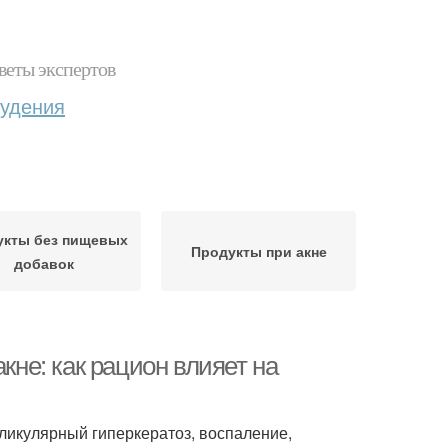
веты экспертов
худения
укты без пищевых
Продукты при акне
добавок
кне: как рацион влияет на
икулярный гиперкератоз, воспаление,