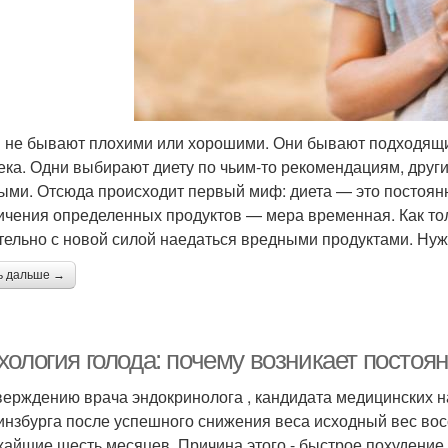
 не бывают плохими или хорошими. Они бывают подходящи
ека. Одни выбирают диету по чьим-то рекомендациям, други
ыми. Отсюда происходит первый миф: диета — это постоянн
ичения определенных продуктов — мера временная. Как тол
тельно с новой силой наедаться вредными продуктами. Нуж
ь дальше →
хология голода: почему возникает постоя
верждению врача эндокринолога , кандидата медицинских н
инзбурга после успешного снижения веса исходный вес вос
жайшие шесть месяцев. Причина этого - быстрое похудение, 