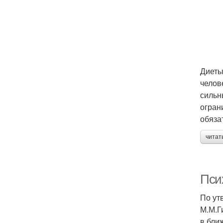
Диеты
челов
сильн
огран
обяза
читат
Пси
По ут
М.М.Г
в бли