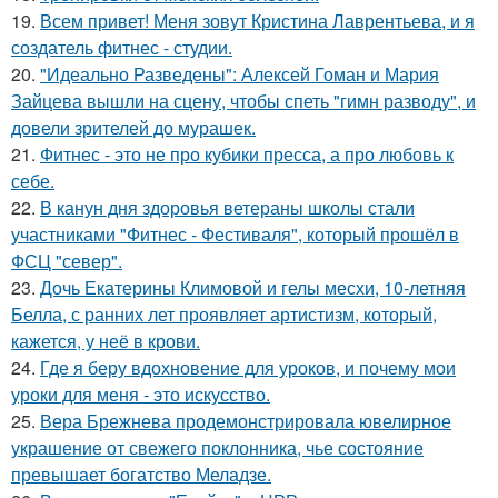
19.
Всем привет! Меня зовут Кристина Лаврентьева, и я
создатель фитнес - студии.
20.
"Идеально Разведены": Алексей Гоман и Мария
Зайцева вышли на сцену, чтобы спеть "гимн разводу", и
довели зрителей до мурашек.
21.
Фитнес - это не про кубики пресса, а про любовь к
себе.
22.
В канун дня здоровья ветераны школы стали
участниками "Фитнес - Фестиваля", который прошёл в
ФСЦ "север".
23.
Дочь Екатерины Климовой и гелы месхи, 10-летняя
Белла, с ранних лет проявляет артистизм, который,
кажется, у неё в крови.
24.
Где я беру вдохновение для уроков, и почему мои
уроки для меня - это искусство.
25.
Вера Брежнева продемонстрировала ювелирное
украшение от свежего поклонника, чье состояние
превышает богатство Меладзе.