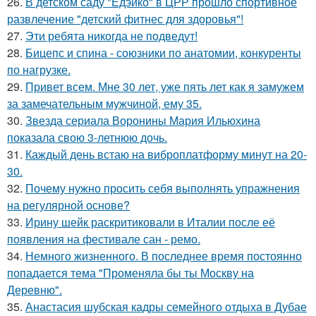
26.
В детском саду "Едэйко" в ЦРР прошло спортивное
развлечение "детский фитнес для здоровья"!
27.
Эти ребята никогда не подведут!
28.
Бицепс и спина - союзники по анатомии, конкуренты
по нагрузке.
29.
Привет всем. Мне 30 лет, уже пять лет как я замужем
за замечательным мужчиной, ему 35.
30.
Звезда сериала Воронины Мария Ильюхина
показала свою 3-летнюю дочь.
31.
Каждый день встаю на виброплатформу минут на 20-
30.
32.
Почему нужно просить себя выполнять упражнения
на регулярной основе?
33.
Ирину шейк раскритиковали в Италии после её
появления на фестивале сан - ремо.
34.
Немного жизненного. В последнее время постоянно
попадается тема "Променяла бы ты Москву на
Деревню".
35.
Анастасия шубская кадры семейного отдыха в Дубае