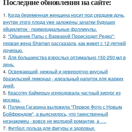
Последние обновления на сайте:
1.
Когда беременная женщина носит под сердцем дочь,
внутри этого плода уже заложены зачатки будущих
яйцеклеток - примордиальные фолликулы.
2.
"Общение Папы с Варварой Происходит Редко":
первая жена Shaman рассказала, как живет с 12-летней
дочерью.
3.
Для большинства взрослых оптимально 150-250 мл в
день.
4.
Освежающий, нежный и невероятно вкусный
бразильский лимонад - идеальный напиток для жарких
дней.
5.
Красотку байкершу изуродовала частный хирург из
москвы.
6.
Полина Гагарина выложила "Первое Фото с Новым
Бойфрендом", а выяснилось, что таинственный
незнакомец - вовсе не молодой романтик, а ….
7.
Фитбол: польза для фигуры и здоровья.