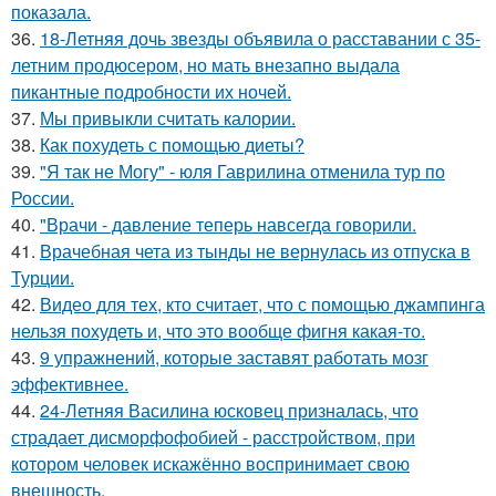
показала.
36.
18-Летняя дочь звезды объявила о расставании с 35-
летним продюсером, но мать внезапно выдала
пикантные подробности их ночей.
37.
Мы привыкли считать калории.
38.
Как похудеть с помощью диеты?
39.
"Я так не Могу" - юля Гаврилина отменила тур по
России.
40.
"Врачи - давление теперь навсегда говорили.
41.
Врачебная чета из тынды не вернулась из отпуска в
Турции.
42.
Видео для тех, кто считает, что с помощью джампинга
нельзя похудеть и, что это вообще фигня какая-то.
43.
9 упражнений, которые заставят работать мозг
эффективнее.
44.
24-Летняя Василина юсковец призналась, что
страдает дисморфофобией - расстройством, при
котором человек искажённо воспринимает свою
внешность.