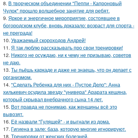
8.
В творческом объединении "Пеппи - Капроновый
Чулок" прошло волшебное занятие для ребят.
9.
Яркое и энергичное мероприятие, состоявшее в
богородском клубе, вновь доказало: возраст для спорта -
не преграда!
10.
Уважаемый скороходов Андрей!
11.
Я так люблю рассказывать про свои тренировки!
12.
Никого не осуждаю, ни к чему не призываю, советов
не даю.
13.
Ты пьёшь каркаде и даже не знаешь, что он делает с
организмом.
14.
"Сделать Ребенка для них - Пустое Дело": Анна
хилькевич осудила звезду "универа" Арарата кещяна,
который скрывал внебрачного сына 14 лет.
15.
Вот правда не понимаю, как женщины всё это
вывозят.
16.
Её назвали "Гулящей" - и выгнали из дома.
17.
Гигиена в зале: база, которую многие игнорируют.
18.
Тренировки от женских болезней.