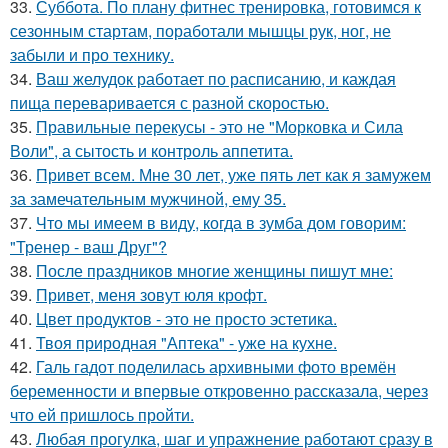
33.
Суббота. По плану фитнес тренировка, готовимся к
сезонным стартам, поработали мышцы рук, ног, не
забыли и про технику.
34.
Ваш желудок работает по расписанию, и каждая
пища переваривается с разной скоростью.
35.
Правильные перекусы - это не "Морковка и Сила
Воли", а сытость и контроль аппетита.
36.
Привет всем. Мне 30 лет, уже пять лет как я замужем
за замечательным мужчиной, ему 35.
37.
Что мы имеем в виду, когда в зумба дом говорим:
"Тренер - ваш Друг"?
38.
После праздников многие женщины пишут мне:
39.
Привет, меня зовут юля крофт.
40.
Цвет продуктов - это не просто эстетика.
41.
Твоя природная "Аптека" - уже на кухне.
42.
Галь гадот поделилась архивными фото времён
беременности и впервые откровенно рассказала, через
что ей пришлось пройти.
43.
Любая прогулка, шаг и упражнение работают сразу в