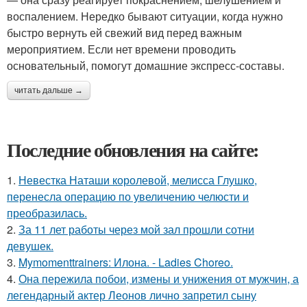
воспалением. Нередко бывают ситуации, когда нужно
быстро вернуть ей свежий вид перед важным
мероприятием. Если нет времени проводить
основательный, помогут домашние экспресс-составы.
читать дальше →
Последние обновления на сайте:
1.
Невестка Наташи королевой, мелисса Глушко,
перенесла операцию по увеличению челюсти и
преобразилась.
2.
За 11 лет работы через мой зал прошли сотни
девушек.
3.
Mymomenttrainers: Илона. - Ladies Choreo.
4.
Она пережила побои, измены и унижения от мужчин, а
легендарный актер Леонов лично запретил сыну