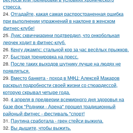
стресса.
24.
Отгадайте, какая самая распространенная ошибка
при выполнении упражнений в наклоне в женском
фитнес-клубе!
25.
Луис сквиччиарини подтвердил, что онкобольная
лерчек ходит в фитнес-клуб.
26.
Кенгу джампс: стальной кор за час весёлых прыжков.
27.
Быстрая тренировка на пресс.
28.
После таких выходов шутнику лучше на людях не
появляться.
29.
Вместо банкета - поход в МФЦ: Алексей Макаров
раскрыл подробности своей жизни со стюардессой,
которую скрывал четыре года.
30.
4 апреля в предверии всемирного дня здоровья на
базе фок "Родники - Арена" прошел традиционный
районый фитнес - фестиваль "спорт!
31.
Паутина сработала - гвен стейси выжила.
32.
Вы дышите, чтобы выжить.