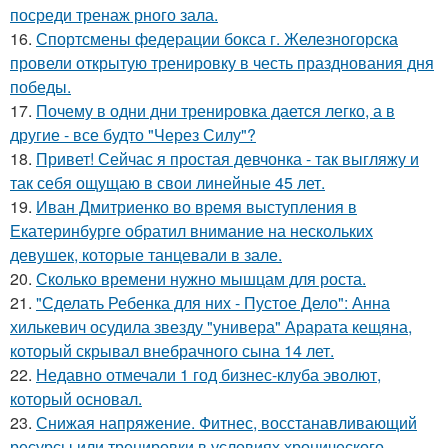
посреди тренаж рного зала.
16.
Спортсмены федерации бокса г. Железногорска
провели открытую тренировку в честь празднования дня
победы.
17.
Почему в одни дни тренировка дается легко, а в
другие - все будто "Через Силу"?
18.
Привет! Сейчас я простая девчонка - так выгляжу и
так себя ощущаю в свои линейные 45 лет.
19.
Иван Дмитриенко во время выступления в
Екатеринбурге обратил внимание на нескольких
девушек, которые танцевали в зале.
20.
Сколько времени нужно мышцам для роста.
21.
"Сделать Ребенка для них - Пустое Дело": Анна
хилькевич осудила звезду "универа" Арарата кещяна,
который скрывал внебрачного сына 14 лет.
22.
Недавно отмечали 1 год бизнес-клуба эволют,
который основал.
23.
Снижая напряжение. Фитнес, восстанавливающий
ресурсы или тренировки в условиях хронического