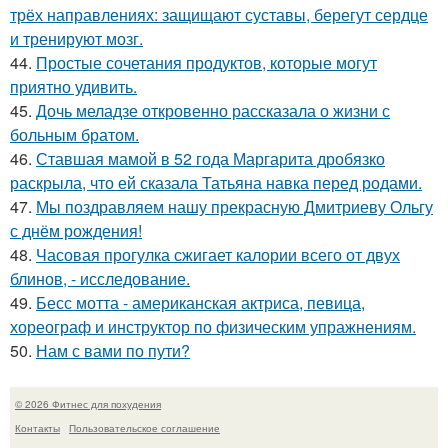
трёх направлениях: защищают суставы, берегут сердце
и тренируют мозг.
44.
Простые сочетания продуктов, которые могут
приятно удивить.
45.
Дочь меладзе откровенно рассказала о жизни с
больным братом.
46.
Ставшая мамой в 52 года Маргарита дробязко
раскрыла, что ей сказала Татьяна навка перед родами.
47.
Мы поздравляем нашу прекрасную Дмитриеву Ольгу
с днём рождения!
48.
Часовая прогулка сжигает калории всего от двух
блинов, - исследование.
49.
Бесс мотта - американская актриса, певица,
хореограф и инструктор по физическим упражнениям.
50.
Нам с вами по пути?
© 2026 Фитнес для похудения
Контакты
Пользовательское соглашение