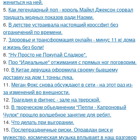
жениться на ней.
5.
Как легендарный поп - король Майкл Джексон сорвал
тридцать модных показов ради Наоми.
6.
В детстве устраивала настоящий кроссфит без
ограничений по времени.
7.
Здоровье и трансформация онлайн - минус 11 кг дома
и жизнь без боли!
8.
"Ну Просто не Покупай Сладкое".
9.
Про "Идеальные" отжимания с прямых ног поговорим.
10.
В Китае девушка оформила своему бывшему
доставку на дом 1 тонны лука.
11.
Меган Фокс снова обсуждают в сети - на этот раз из-
за изменений во внешности.
12.
Трагедия в фитнес - зале на тверской.
13.
В творческом объединении "Пеппи - Капроновый
Чулок" прошло волшебное занятие для ребят.
14.
Что делать при выгорании.
15.
Послепраздничные риски. Оправдан риск и
мужество, космическая музыка вплывает в наш разговор