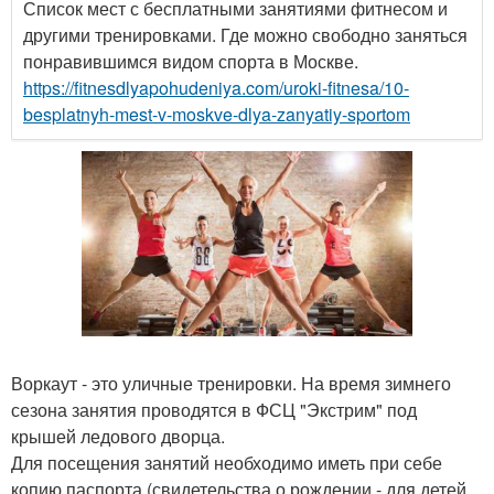
Список мест с бесплатными занятиями фитнесом и
другими тренировками. Где можно свободно заняться
понравившимся видом спорта в Москве.
https://fitnesdlyapohudeniya.com/uroki-fitnesa/10-
besplatnyh-mest-v-moskve-dlya-zanyatiy-sportom
Воркаут - это уличные тренировки. На время зимнего
сезона занятия проводятся в ФСЦ "Экстрим" под
крышей ледового дворца.
Для посещения занятий необходимо иметь при себе
копию паспорта (свидетельства о рождении - для детей