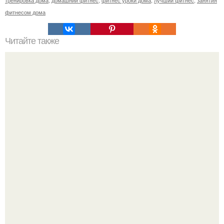
тренировка дома
,
домашний фитнес
,
фитнес уроки дома
,
лучший фитнес
,
занятия
фитнесом дома
Читайте также
Куриное Филе с шампиньонами в соусе для ПП- ужина.