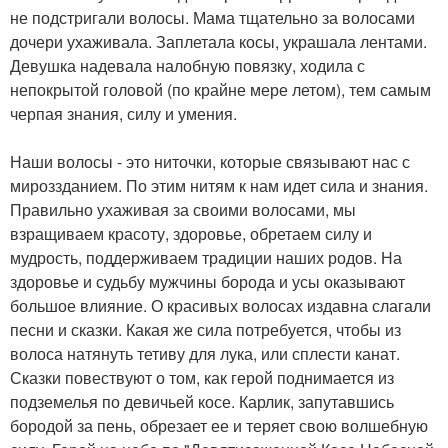
не подстригали волосы. Мама тщательно за волосами
дочери ухаживала. Заплетала косы, украшала лентами.
Девушка надевала налобную повязку, ходила с
непокрытой головой (по крайне мере летом), тем самым
черпая знания, силу и умения.
Наши волосы - это ниточки, которые связывают нас с
мироззданием. По этим нитям к нам идет сила и знания.
Правильно ухаживая за своими волосами, мы
взращиваем красоту, здоровье, обретаем силу и
мудрость, поддерживаем традиции наших родов. На
здоровье и судьбу мужчины борода и усы оказывают
большое влияние. О красивых волосах издавна слагали
песни и сказки. Какая же сила потребуется, чтобы из
волоса натянуть тетиву для лука, или сплести канат.
Сказки повествуют о том, как герой поднимается из
подземелья по девичьей косе. Карлик, запутавшись
бородой за пень, обрезает ее и теряет свою волшебную