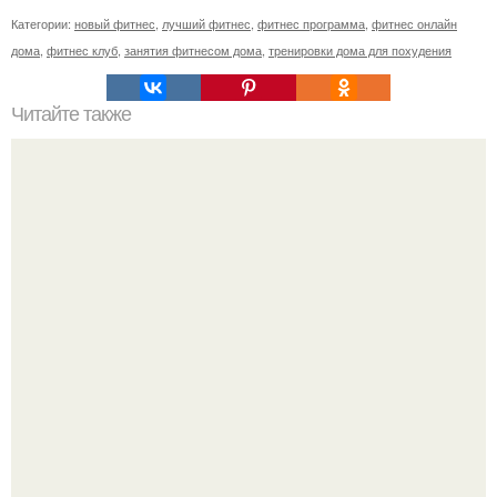
Категории:
новый фитнес
,
лучший фитнес
,
фитнес программа
,
фитнес онлайн
дома
,
фитнес клуб
,
занятия фитнесом дома
,
тренировки дома для похудения
Читайте также
Твой рост о тебе много нового расскажет!