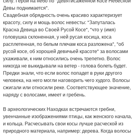
силу. Герой на небо по "Девятисаженной Косе Небесной
Девы поднимается".
Свадебная обрядность очень красиво характеризует
красоту, силу и мощь волос невесты: "Запуталась
Красна Девица во Своей Русой Косе", "что у (имя)
головушка склоненная, у ней русая косица, коса
расплетенная, по белым плечам коса разложена", "об
русой косе, об хорошей девичьей красоте" за волосами
ухаживали, к ним относились очень трепетно. Волос
никогда не выкидывали на ветер - голова болеть будет.
Предки знали, что если волос попадет в руки другого
человека, на него могли наговорить чего худого. Волосы
сжигали или относили реке. Соответствующее значение,
наряду с волосами, имеет и гребень.
В археологических Находках встречаются гребни,
увенчанные изображениями птицы, как женского начала,
и кольца. Расчесывать свои косы лучше расческой из
природного материала, например: дерева. Когда волосы