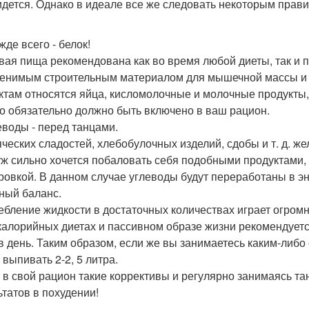
идется. Однако в идеале все же следовать некоторым прав
жде всего - белок!
вая пища рекомендована как во время любой диеты, так и п
енимым строительным материалом для мышечной массы и 
ктам относятся яйца, кисломолочные и молочные продукты, р
то обязательно должно быть включено в ваш рацион.
леводы - перед танцами.
яческих сладостей, хлебобулочных изделий, сдобы и т. д. ж
уж сильно хочется побаловать себя подобными продуктами, 
ровкой. В данном случае углеводы будут переработаны в эн
дный баланс.
ебление жидкости в достаточных количествах играет огромн
калорийных диетах и пассивном образе жизни рекомендует
в день. Таким образом, если же вы занимаетесь каким-либо 
 выпивать 2-2, 5 литра.
 в свой рацион такие коррективы и регулярно занимаясь та
ьтатов в похудении!