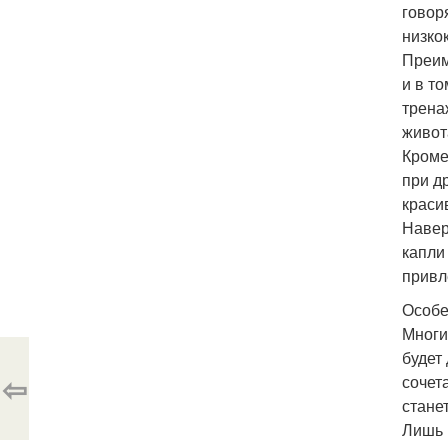
говор
низко
Преим
и в т
трена
живот
Кроме
при д
краси
Навер
капли
привл
Особе
Многи
будет
⇦
сочет
стане
Лишь 