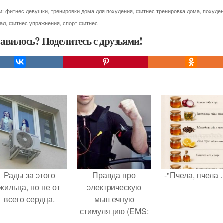
и:
фитнес девушки
,
тренировки дома для похудения
,
фитнес тренировка дома
,
похуде
зал
,
фитнес упражнения
,
спорт фитнес
авилось? Поделитесь с друзьями!
Рады за этого
Правда про
-"Пчела, пчела 
жильца, но не от
электрическую
всего сердца.
мышечную
стимуляцию (EMS:
обзор