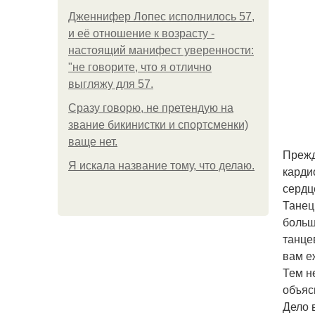
Дженнифер Лопес исполнилось 57,
и её отношение к возрасту -
настоящий манифест уверенности:
"не говорите, что я отлично
выгляжу для 57.
Сразу говорю, не претендую на
звание бикинистки и спортсменки)
ваще нет.
Прежд
Я искала название тому, что делаю.
карди
сердц
Танец
больш
танце
вам е
Тем н
объяс
Дело 