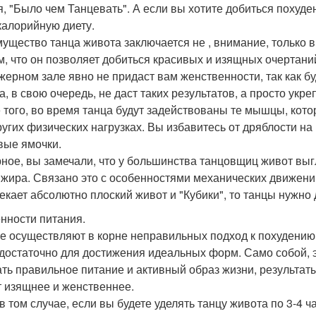
я, "Было чем Танцевать". А если вы хотите добиться похуде
калорийную диету.
ущество танца живота заключается не , внимание, только в 
ом, что он позволяет добиться красивых и изящных очертани
жерном зале явно не придаст вам женственности, так как б
а, в свою очередь, не даст таких результатов, а просто ук
 того, во время танца будут задействованы те мышцы, кот
ругих физических нагрузках. Вы избавитесь от дряблости на
вые ямочки.
ное, вы замечали, что у большинства танцовщиц живот выгл
 жира. Связано это с особенностями механических движений
екает абсолютно плоский живот и "Кубики", то танцы нужно
нности питания.
е осуществляют в корне неправильных подход к похудению,
 достаточно для достижения идеальных форм. Само собой, э
ать правильное питание и активный образ жизни, результат
т изящнее и женственнее.
в том случае, если вы будете уделять танцу живота по 3-4 ч