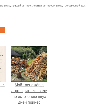
ние дома
,
лучший фитнес
,
занятия фитнесом дома
,
тренажерный зал
,
…".
Мой тренажёр в
агро - фитнес - зале
по истечению двух
дней принёс
ощутимый