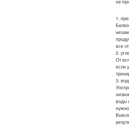
не пр
1. пре
Белко
незам
проду
все э
2. уг
От вс
если 
трени
3. во
Употр
низко
воды 
нужно
Внеся
резул