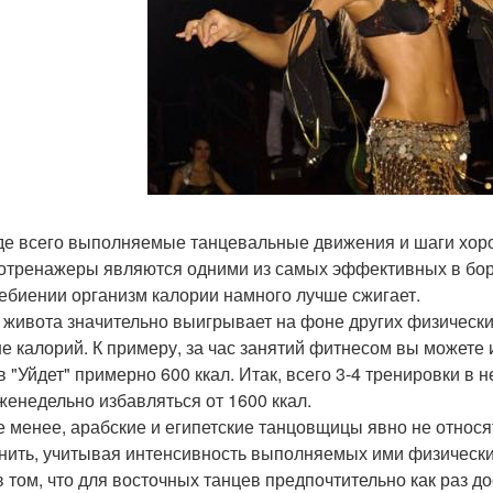
е всего выполняемые танцевальные движения и шаги хорош
отренажеры являются одними из самых эффективных в бор
ебиении организм калории намного лучше сжигает.
 живота значительно выигрывает на фоне других физических 
е калорий. К примеру, за час занятий фитнесом вы можете и
в "Уйдет" примерно 600 ккал. Итак, всего 3-4 тренировки в
женедельно избавляться от 1600 ккал.
е менее, арабские и египетские танцовщицы явно не относя
нить, учитывая интенсивность выполняемых ими физически
в том, что для восточных танцев предпочтительно как раз д