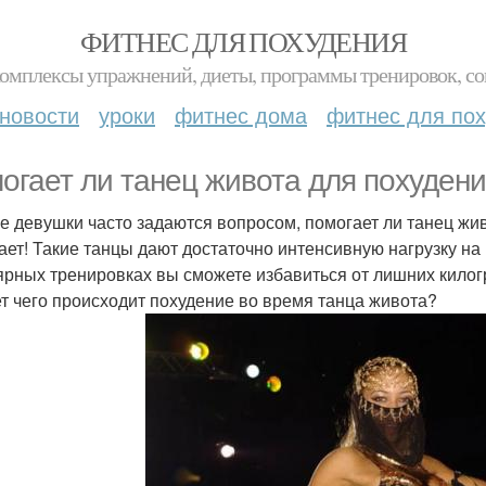
ФИТНЕС ДЛЯ ПОХУДЕНИЯ
комплексы упражнений, диеты, программы тренировок, со
новости
уроки
фитнес дома
фитнес для по
огает ли танец живота для похуден
е девушки часто задаются вопросом, помогает ли танец жив
ает! Такие танцы дают достаточно интенсивную нагрузку на
ярных тренировках вы сможете избавиться от лишних килог
ет чего происходит похудение во время танца живота?