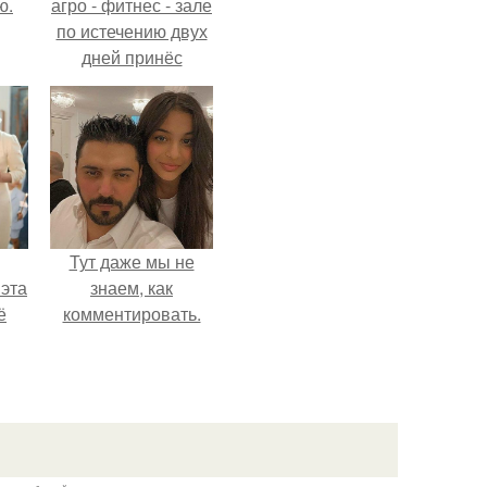
ю.
агро - фитнес - зале
по истечению двух
дней принёс
ощутимый
результат.
Тут даже мы не
 эта
знаем, как
ё
комментировать.