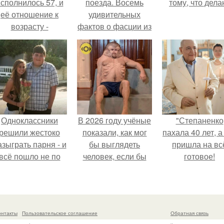
сполнилось 57, и
поезда. Восемь
тому, что дела
её отношение к
удивительных
возрасту -
фактов о фасции из
настоящий
книги Томаса
манифест
майерса
уверенности: "не
"Анатомические
говорите, что я
Поезда".
отлично выгляжу
для 57.
Одноклассники
В 2026 году учёные
"Степаненко
решили жестоко
показали, как мог
пахала 40 лет, а
азыграть парня - и
бы выглядеть
пришла на вс
всё пошло не по
человек, если бы
готовое!
плану.
его тело
эволюционировало
специально для
выживания в
онтакты
Пользовательское соглашение
Обратная связь
автокатастpoфах.