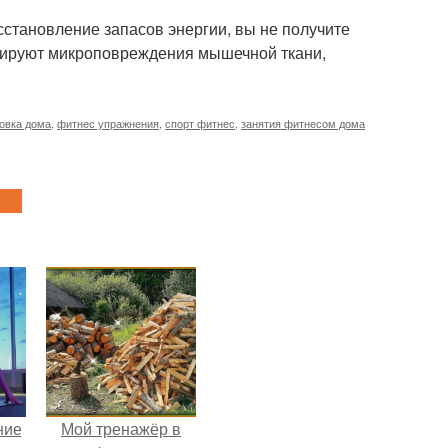
сстановление запасов энергии, вы не получите
цируют микроповреждения мышечной ткани,
овка дома
,
фитнес упражнения
,
спорт фитнес
,
занятия фитнесом дома
ние
Мой тренажёр в