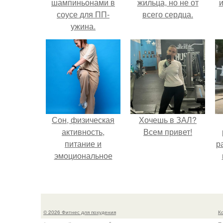
шампиньонами в
жильца, но не от
и
соусе для ПП-
всего сердца.
ужина.
Сон, физическая
Хочешь в ЗАЛ?
активность,
Всем привет!
питание и
р
эмоциональное
состояние!
© 2026 Фитнес для похудения
К