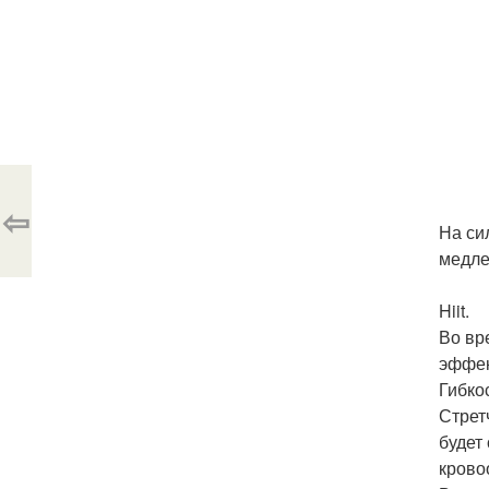
⇦
На си
медле
Hiit.
Во вр
эффек
Гибкос
Стрет
будет
крово