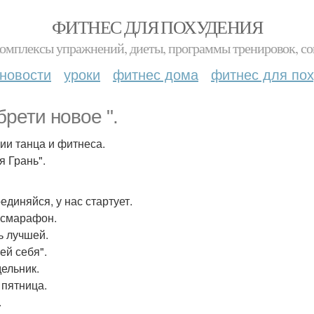
ФИТНЕС ДЛЯ ПОХУДЕНИЯ
комплексы упражнений, диеты, программы тренировок, со
новости
уроки
фитнес дома
фитнес для по
брети новое ".
дии танца и фитнеса.
я Грань".
единяйся, у нас стартует.
смарафон.
ь лучшей.
ей себя".
ельник.
 пятница.
.