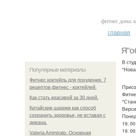
фитнес дома. 
главная
Я"о
В сту
"Нова
Популярные материалы
Фитнес коктейль для похудения. 7
Присо
рецептов фитнес - коктейлей.
Фитне
Как стать красивой за 30 дней.
"Стан
Китайские шарики как способ
Верси
сохранить здоровье, не вставая с
Понед
дивана.
19. 00
19. 00
Valeria Ammirato. Основная