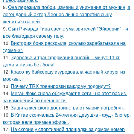
8.
Она пережила побои, измены и унижения от мужчин, а
легендарный актер Леонов лично запретил сыну
жениться на ней.
9.
Сын Ричарда Гира свел с ума зрителей "Эйфории" - и
все благодаря своему телу.
10.
Виктория боня раскрыла, сколько зарабатывала на
"доме-2".
11.
Здоровье и трансформация онлайн - минус 11 кг
дома и жизнь без боли!
12.
Красотку байкершу изуродовала частный хирург из
москвы.
13.
Почему TRX тренировки каждому подойдут?
14.
Меган Фокс снова обсуждают в сети - на этот раз из-
за изменений во внешности.
15.
Защита женского достоинства от марии погребняк.
16.
В Китае скончалась 24-летняя девушка - фуд - блогер,
которая вела прямые эфиры.
17.
На склоне у спортивной площадки за домом номер