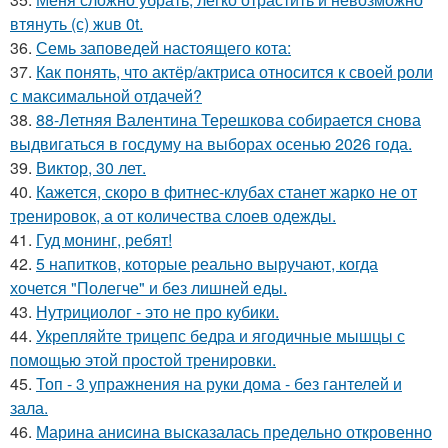
втянуть (с) жuв 0t.
36.
Семь заповедей настоящего кота:
37.
Как понять, что актёр/актриса относится к своей роли
с максимальной отдачей?
38.
88-Летняя Валентина Терешкова собирается снова
выдвигаться в госдуму на выборах осенью 2026 года.
39.
Виктор, 30 лет.
40.
Кажется, скоро в фитнес-клубах станет жарко не от
тренировок, а от количества слоев одежды.
41.
Гуд монинг, ребят!
42.
5 напитков, которые реально выручают, когда
хочется "Полегче" и без лишней еды.
43.
Нутрициолог - это не про кубики.
44.
Укрепляйте трицепс бедра и ягодичные мышцы с
помощью этой простой тренировки.
45.
Топ - 3 упражнения на руки дома - без гантелей и
зала.
46.
Марина анисина высказалась предельно откровенно