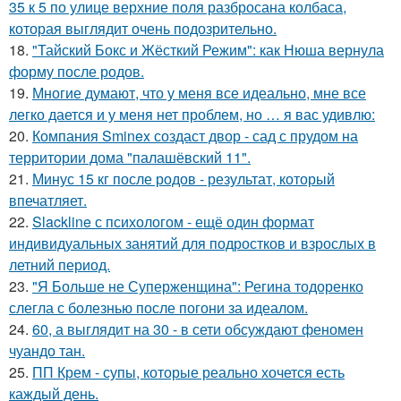
35 к 5 по улице верхние поля разбросана колбаса,
которая выглядит очень подозрительно.
18.
"Тайский Бокс и Жёсткий Режим": как Нюша вернула
форму после родов.
19.
Многие думают, что у меня все идеально, мне все
легко дается и у меня нет проблем, но … я вас удивлю:
20.
Компания Sminex создаст двор - сад с прудом на
территории дома "палашёвский 11".
21.
Минус 15 кг после родов - результат, который
впечатляет.
22.
Slackline с психологом - ещё один формат
индивидуальных занятий для подростков и взрослых в
летний период.
23.
"Я Больше не Суперженщина": Регина тодоренко
слегла с болезнью после погони за идеалом.
24.
60, а выглядит на 30 - в сети обсуждают феномен
чуандо тан.
25.
ПП Крем - супы, которые реально хочется есть
каждый день.