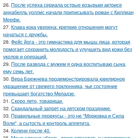
26.
После успеха сериала острые козырьки актрисе
аннабелль уоллис начали приписывать роман с Киллиан
Мерфи.
27.
Клава кока уверена: крепкие отношения могут
начаться с дружбы.
28.
Фейс йога - это гимнастика для мышц лица, которая
помогает сохранить молодость и улучшить вид кожи без
уколов и операций.
29.
После развода с мужем я одна воспитываю сына,
ему семь лет.
30.
Вера Брежнева продемонстрировала ювелирное
украшение от свежего поклонника, чье состояние
превышает богатство Меладзе.
31.
Скоро лето, товарищи.
32.
Скандальный запрет на детском празднике.
33.
Правильные перекусы - это не "Морковка и Сила
Воли", а сытость и контроль аппетита.
34.
Колени после 40.
35.
Меня сложно убрать, легко отрастить и невозможно