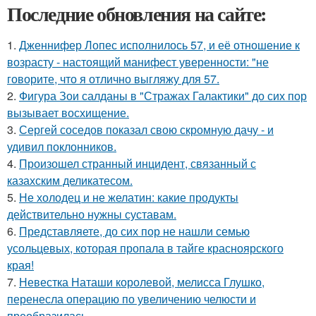
Последние обновления на сайте:
1.
Дженнифер Лопес исполнилось 57, и её отношение к
возрасту - настоящий манифест уверенности: "не
говорите, что я отлично выгляжу для 57.
2.
Фигура Зои салданы в "Стражах Галактики" до сих пор
вызывает восхищение.
3.
Сергей соседов показал свою скромную дачу - и
удивил поклонников.
4.
Произошел странный инцидент, связанный с
казахским деликатесом.
5.
Не холодец и не желатин: какие продукты
действительно нужны суставам.
6.
Представляете, до сих пор не нашли семью
усольцевых, которая пропала в тайге красноярского
края!
7.
Невестка Наташи королевой, мелисса Глушко,
перенесла операцию по увеличению челюсти и
преобразилась.