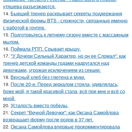
утяшева разъезжаются.
14.
Бывший тренер раскрывает секреты поддержания
физической формы BTS - сложности, связанные именно
с работой в группе.
15.
Подготовьтесь к летнему сезону вместе с массажным
мылом.
16.
Поймала РПП. Срывает крышу.
17.
"У Дочери Сильный Характер, но он ее Сломал": как
тренер детской команды годами надругался над
девочками, угрожая исключением из секции.
18.
Вкусный хлеб без глютена и муки.
19.
После 20-и. Перед зеркалом стояла, удивлялась;
боже мой, я такой красивой стала, всё при мне и всё со
мной.
20.
Усталость вместо победы.
21.
Секрет "Вечной Девочки": как Оксана Самойлова
возвращает форму после родов в 37 лет.
22.
Оксана Самойлова впервые прокомментировала