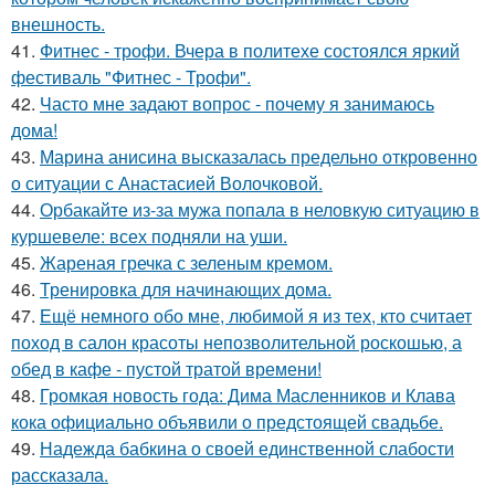
внешность.
41.
Фитнес - трофи. Вчера в политехе состоялся яркий
фестиваль "Фитнес - Трофи".
42.
Часто мне задают вопрос - почему я занимаюсь
дома!
43.
Марина анисина высказалась предельно откровенно
о ситуации с Анастасией Волочковой.
44.
Орбакайте из-за мужа попала в неловкую ситуацию в
куршевеле: всех подняли на уши.
45.
Жареная гречка с зеленым кремом.
46.
Тренировка для начинающих дома.
47.
Ещё немного обо мне, любимой я из тех, кто считает
поход в салон красоты непозволительной роскошью, а
обед в кафе - пустой тратой времени!
48.
Громкая новость года: Дима Масленников и Клава
кока официально объявили о предстоящей свадьбе.
49.
Надежда бабкина о своей единственной слабости
рассказала.