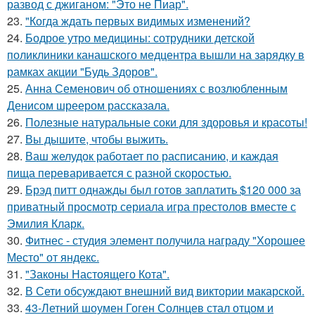
развод с джиганом: "Это не Пиар".
23.
"Когда ждать первых видимых изменений?
24.
Бодрое утро медицины: сотрудники детской
поликлиники канашского медцентра вышли на зарядку в
рамках акции "Будь Здоров".
25.
Анна Семенович об отношениях с возлюбленным
Денисом шреером рассказала.
26.
Полезные натуральные соки для здоровья и красоты!
27.
Вы дышите, чтобы выжить.
28.
Ваш желудок работает по расписанию, и каждая
пища переваривается с разной скоростью.
29.
Брэд питт однажды был готов заплатить $120 000 за
приватный просмотр сериала игра престолов вместе с
Эмилия Кларк.
30.
Фитнес - студия элемент получила награду "Хорошее
Место" от яндекс.
31.
"Законы Настоящего Кота".
32.
В Сети обсуждают внешний вид виктории макарской.
33.
43-Летний шоумен Гоген Солнцев стал отцом и