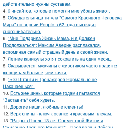
действительно нужны суставам.
4.
6 инсайтов, которые помогли мне убрать живот.
5.
Обладательница титула "Самого Красивого Человека
Мира" по версии People в 62 года выглядит
сногсшибательно.
6.
"Мне Подарила Жизнь Мама, и я Должен
Продолжаться": Максим Аверин расплакался,
вспоминая самый страшный день в своей жизни.
7.
Летние каникулы хотят сократить на один месяц.
8.
Оказывается, мужчины с животиком часто нравятся
женщинам больше, чем качки.
9.
"Без Штанги и Тренажёров Нормально не
Накачаешься".
10.
Есть женщины, которые годами пытаются
"Заставить" себя худеть.
11.
Дорогие наши, любимые клиенты!
12.
Верх спины - ключ к осанке и красивым плечам.
13.
"Разрыв После 13 лет Совместной Жизни и
Ожидание Третьего Ребенка": Павел воля и Ляйсан