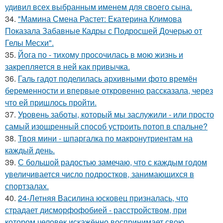
удивил всех выбранным именем для своего сына.
34.
"Мамина Смена Растет: Екатерина Климова
Показала Забавные Кадры с Подросшей Дочерью от
Гелы Месхи".
35.
Йога по - тихому просочилась в мою жизнь и
закрепляется в ней как привычка.
36.
Галь гадот поделилась архивными фото времён
беременности и впервые откровенно рассказала, через
что ей пришлось пройти.
37.
Уровень заботы, который мы заслужили - или просто
самый изощренный способ устроить потоп в спальне?
38.
Твоя мини - шпаргалка по макронутриентам на
каждый день.
39.
С большой радостью замечаю, что с каждым годом
увеличивается число подростков, занимающихся в
спортзалах.
40.
24-Летняя Василина юсковец призналась, что
страдает дисморфофобией - расстройством, при
котором человек искажённо воспринимает свою