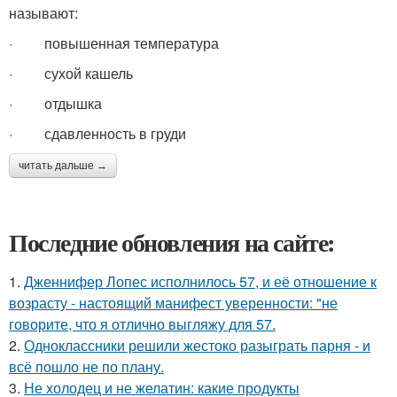
называют:
· повышенная температура
· сухой кашель
· отдышка
· сдавленность в груди
читать дальше →
Последние обновления на сайте:
1.
Дженнифер Лопес исполнилось 57, и её отношение к
возрасту - настоящий манифест уверенности: "не
говорите, что я отлично выгляжу для 57.
2.
Одноклассники решили жестоко разыграть парня - и
всё пошло не по плану.
3.
Не холодец и не желатин: какие продукты