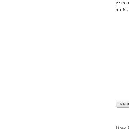
у чел
чтобы
читат
Как