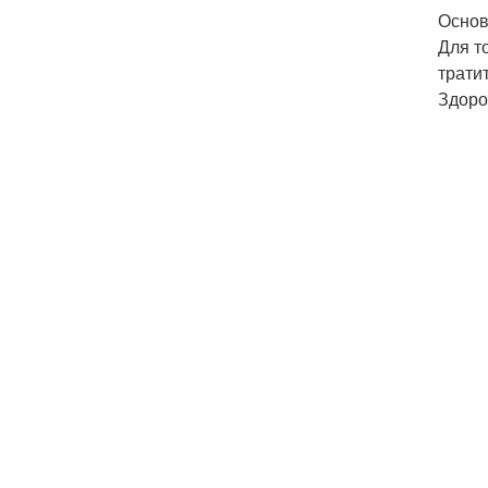
Основ
Для т
трати
Здоро