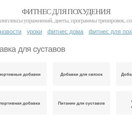
ФИТНЕС ДЛЯ ПОХУДЕНИЯ
комплексы упражнений, диеты, программы тренировок, со
новости
уроки
фитнес дома
фитнес для по
авка для суставов
портивные добавки
Добавки для связок
Доба
портивная добавка
Питание для суставов
обавка для связок
Пищевые добавки
Витам