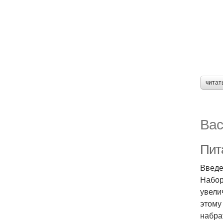
читат
Вас
Пит
Введ
Набор
увели
этому
набра