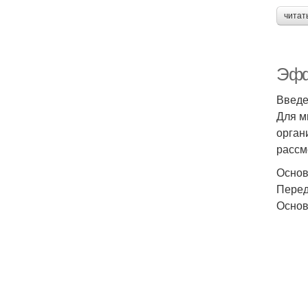
читат
Эфф
Введ
Для м
орган
рассм
Основ
Перед
Основ