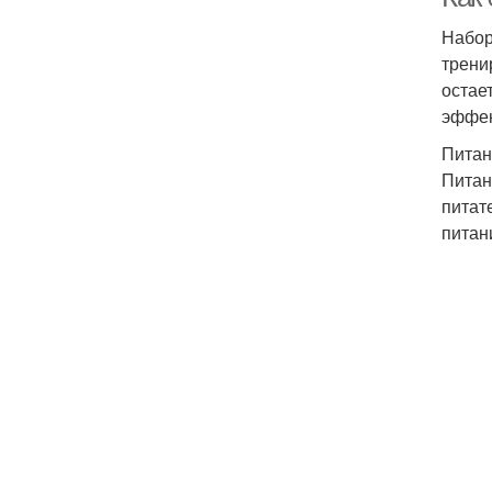
Набор
трени
остае
эффек
Питан
Питан
питат
питан