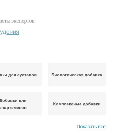
веты экспертов
худения
вки для суставов
Биологическая добавка
Добавки для
Комплексные добавки
спортсменов
Показать все
Витамины для
ины для суставов