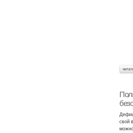
читат
Пол
без
Дефиц
свой в
можно