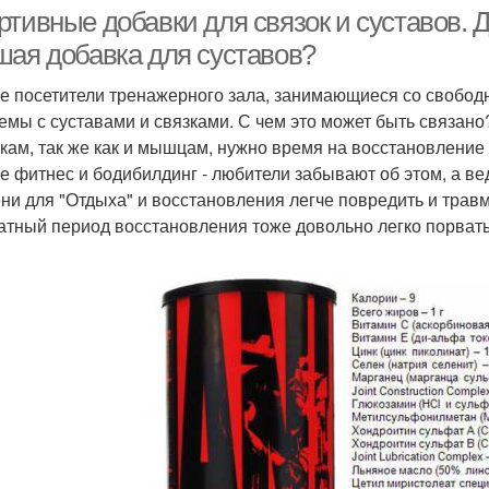
тивные добавки для связок и суставов. Д
шая добавка для суставов?
е посетители тренажерного зала, занимающиеся со свободн
Питание для коленных
Суставы из аптеки
емы с суставами и связками. С чем это может быть связано?
суставов
зкам, так же как и мышцам, нужно время на восстановление
е фитнес и бодибилдинг - любители забывают об этом, а ве
ни для "Отдыха" и восстановления легче повредить и трав
атный период восстановления тоже довольно легко порвать