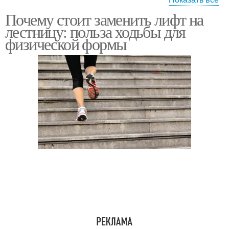
Почему стоит заменить лифт на
Ходьба на сердечно-
Польза от ходьбы
лестницу: польза ходьбы для
сосудистую систему
физической формы
Быстрая ходьба
Ходьба для здоровья
Ходьба на укрепление
Связь между ходьбой