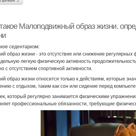
ь дальше →
 такое Малоподвижный образ жизни. опр
ни
акое седентаризм:
ий образ жизни - это отсутствие или снижение регулярных ф
дельную легкую физическую активность продолжительностью
но с отсутствием спортивной активности.
ий образ жизни относится только к действиям, которые зна
ению с отдыхом, таким как сон или сидение перед компьют
ек, который регулярно занимается физическими упражнения
няет профессиональные обязанности, требующие физических