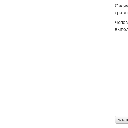
Сидяч
сравн
Челов
выпол
читат