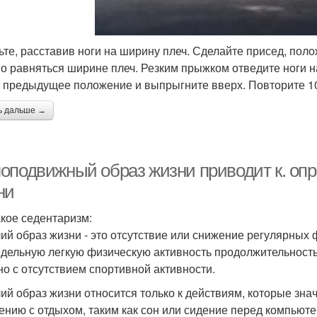
ьте, расставив ноги на ширину плеч. Сделайте присед, пол
о равняться ширине плеч. Резким прыжком отведите ноги на
в предыдущее положение и выпрыгните вверх. Повторите 10
ь дальше →
оподвижный образ жизни приводит к. оп
ни
акое седентаризм:
ий образ жизни - это отсутствие или снижение регулярных ф
дельную легкую физическую активность продолжительностью
но с отсутствием спортивной активности.
ий образ жизни относится только к действиям, которые зна
ению с отдыхом, таким как сон или сидение перед компьют