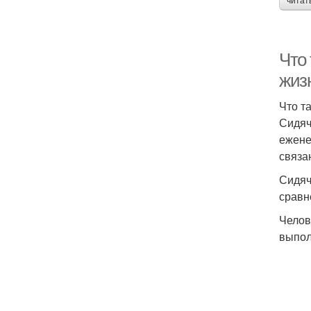
читат
Что
жиз
Что т
Сидяч
ежене
связа
Сидяч
сравн
Челов
выпол