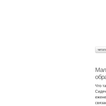
читат
Мал
обр
Что т
Сидяч
ежене
связа