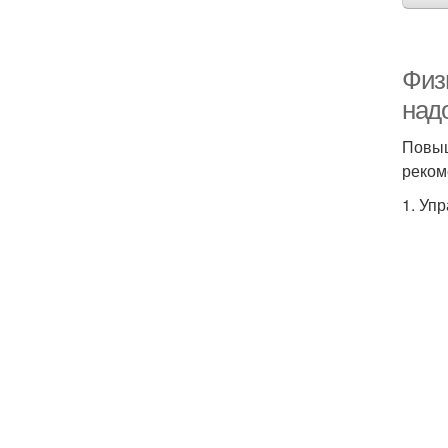
Физ
над
Повыш
реком
1. Уп