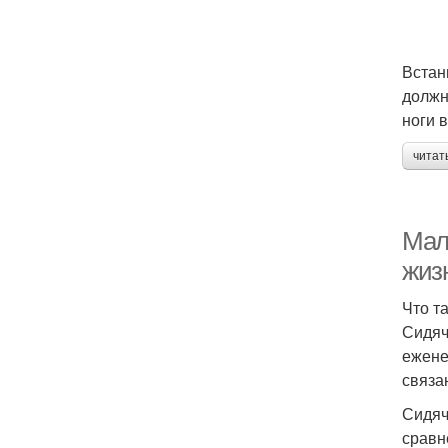
Встан
должн
ноги 
читат
Мал
жиз
Что т
Сидяч
ежене
связа
Сидяч
сравн