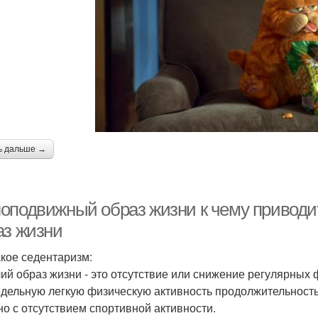
ь дальше →
оподвижный образ жизни к чему приводи
аз жизни
акое седентаризм:
ий образ жизни - это отсутствие или снижение регулярных ф
дельную легкую физическую активность продолжительностью
но с отсутствием спортивной активности.