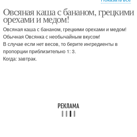
Oвсяная каша с бананом, грецкими
Овсянки с бананом
Печение с овсянкой
орехами и медом!
Oвсяная каша с бананом, грецкими орехами и медом!
Обычная Овсянка с необычайным вкусом!
В случае если нет весов, то берите ингредиенты в
Печение с бананом
пропорции приблизительно 1: 3.
Когда: завтрак.