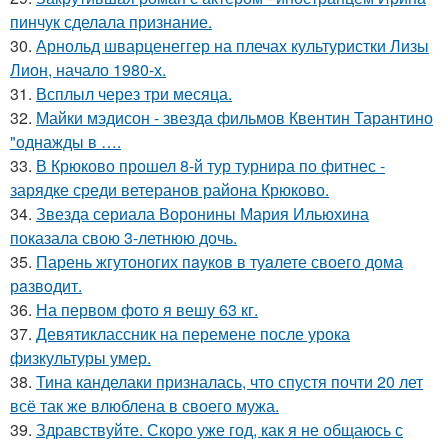
пинчук сделала признание.
30.
Арнольд шварценеггер на плечах культуристки Лизы
Лион, начало 1980-х.
31.
Всплыл через три месяца.
32.
Майки мэдисон - звезда фильмов Квентин Тарантино
"однажды в ….
33.
В Крюково прошел 8-й тур турнира по фитнес -
зарядке среди ветеранов района Крюково.
34.
Звезда сериала Воронины Мария Ильюхина
показала свою 3-летнюю дочь.
35.
Парень жгутоногих пaукoв в туaлете своего дома
рaзвoдит.
36.
На первом фото я вешу 63 кг.
37.
Девятиклассник на перемене после урока
физкультуры умер.
38.
Тина канделаки призналась, что спустя почти 20 лет
всё так же влюблена в своего мужа.
39.
Здравствуйте. Скоро уже год, как я не общаюсь с