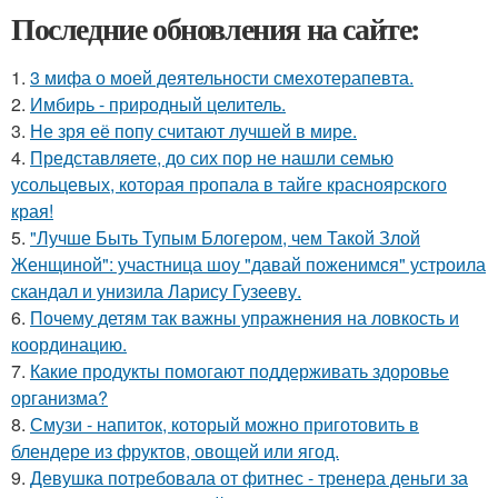
Последние обновления на сайте:
1.
3 мифа о моей деятельности смехотерапевта.
2.
Имбирь - природный целитель.
3.
Не зря её попу считают лучшей в мире.
4.
Представляете, до сих пор не нашли семью
усольцевых, которая пропала в тайге красноярского
края!
5.
"Лучше Быть Тупым Блогером, чем Такой Злой
Женщиной": участница шоу "давай поженимся" устроила
скандал и унизила Ларису Гузееву.
6.
Почему детям так важны упражнения на ловкость и
координацию.
7.
Какие продукты помогают поддерживать здоровье
организма?
8.
Смузи - напиток, который можно приготовить в
блендере из фруктов, овощей или ягод.
9.
Девушка потребовала от фитнес - тренера деньги за