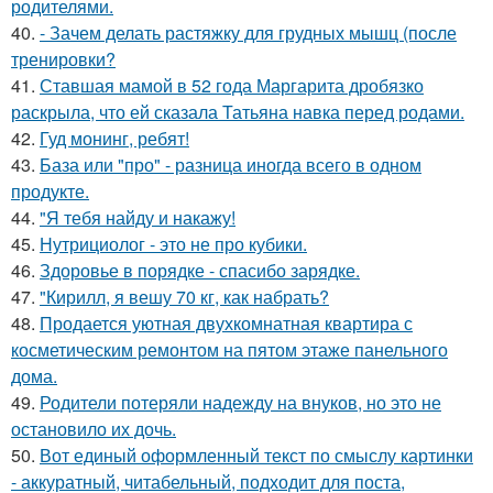
родителями.
40.
- Зачем делать растяжку для грудных мышц (после
тренировки?
41.
Ставшая мамой в 52 года Маргарита дробязко
раскрыла, что ей сказала Татьяна навка перед родами.
42.
Гуд монинг, ребят!
43.
База или "про" - разница иногда всего в одном
продукте.
44.
"Я тебя найду и накажу!
45.
Нутрициолог - это не про кубики.
46.
Здоровье в порядке - спасибо зарядке.
47.
"Кирилл, я вешу 70 кг, как набрать?
48.
Продается уютная двухкомнатная квартира с
косметическим ремонтом на пятом этаже панельного
дома.
49.
Родители потеряли надежду на внуков, но это не
остановило их дочь.
50.
Вот единый оформленный текст по смыслу картинки
- аккуратный, читабельный, подходит для поста,