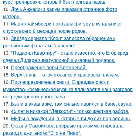
курс тренировки, который был полгода назад.
10.
Дочь Анжелики варум показала странное фото
матери.
11.
Мари краймбрери показала фигуру в купальнике
спустя всего 8 месяцев после родов.
12.
Звезда сериала "Клон" записала обращение к
российским фанатам: "спасибо".
13.
"Подарил Квартиру" - стало известно, что Егор крид
сделал Диларе зинатуллиной шикарный подарок.
14.
Преображение веры Брежневой.
15.
Верх спины - ключ к осанке и красивым плечам.
16.
Послепраздничные риски. Оправдан риск и
мужество, космическая музыка вплывает в наш разговор
посреди тренаж рного зала.
17.
Были в аквапарке, там сильно парился в бане, сауне.
18.
45 лет и никакой "Лёгкости" - только жёсткая работа.
19.
Мифы о похудении, в которые ты до сих пор веришь.
20.
Оксана Самойлова впервые прокомментировала
развод с джиганом: "Это не Пиар".