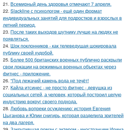
21.
Всемирный день здоровья отмечают 7 апреля.
22.
Slackline с психологом - ещё один формат
индивидуальных занятий для подростков и взрослых в
летний период.
23.
После таких выходов шутнику лучше на людях не
появляться.
24.
Шок поклонников - как телеведущая шокировала
публику своей худобой.
25.
Более 500 британских военных публично раскрыли
свои локации на режимных военных объектах через
фитнес - приложение.
26.
"Под лежачий камень вода не течёт!
27.
Кайла итсинес - не просто фитнес - девушка из
социальных сетей, а человек, который построил целую
индустрию вокруг своего подхода.
28.
Любовь вопреки осуждению: история Евгения
Цыганова и Юлии снигирь, которая разделила зрителей
на два лагеря.
29.
Закрутившая роман с актером - иностранцем Ирина